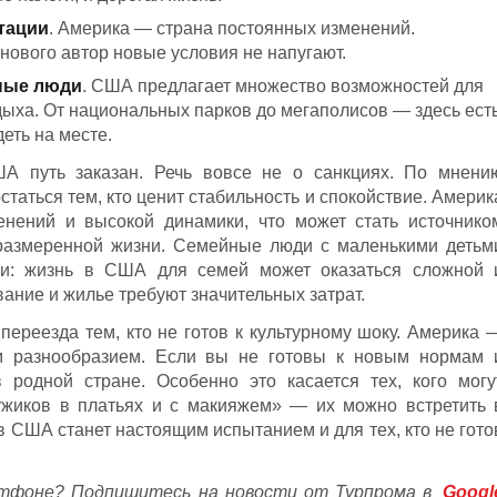
тации
. Америка — страна постоянных изменений.
нового автор новые условия не напугают.
ные люди
. США предлагает множество возможностей для
дыха. От национальных парков до мегаполисов — здесь ест
деть на месте.
А путь заказан. Речь вовсе не о санкциях. По мнени
таться тем, кто ценит стабильность и спокойствие. Америк
нений и высокой динамики, что может стать источнико
к размеренной жизни. Семейные люди с маленькими детьм
ями: жизнь в США для семей может оказаться сложной 
вание и жилье требуют значительных затрат.
т переезда тем, кто не готов к культурному шоку. Америка 
м разнообразием. Если вы не готовы к новым нормам 
 родной стране. Особенно это касается тех, кого могу
жиков в платьях и с макияжем» — их можно встретить 
 США станет настоящим испытанием и для тех, кто не гото
тфоне? Подпишитесь на новости от Турпрома в
Googl