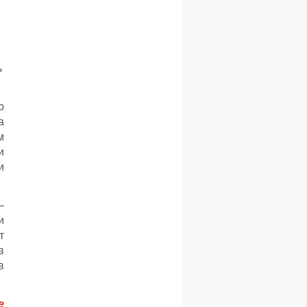
ь
ю
а
м
и
и
—
и
т
в
в
e