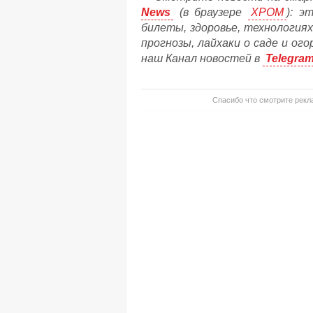
News
(в браузере
ХРОМ
): э
билеты, здоровье, технологиях
прогнозы, лайхаки о саде и ог
наш Канал новостей в
Telegra
Спасибо что смотрите рекла