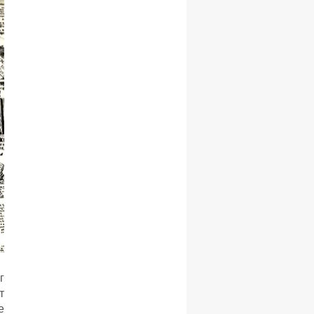
г
т
е