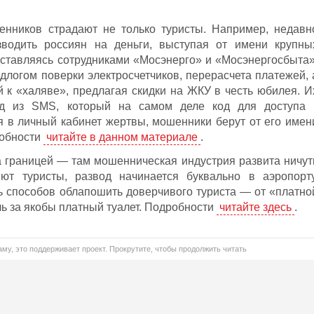
енников страдают не только туристы. Например, недавн
водить россиян на деньги, выступая от имени крупны
ставляясь сотрудниками «Мосэнерго» и «Мосэнергосбыта»
логом поверки электросчетчиков, перерасчета платежей, 
й к «халяве», предлагая скидки на ЖКУ в честь юбилея. И
д из SMS, который на самом деле код для доступа 
дя в личный кабинет жертвы, мошенники берут от его имен
робности
читайте в данном материале
.
а границей — там мошенническая индустрия развита ничут
ют туристы, развод начинается буквально в аэропорту
 способов облапошить доверчивого туриста — от «платно
ь за якобы платный туалет. Подробности
читайте здесь
.
му, это поддерживает проект. Прокрутите, чтобы продолжить читать