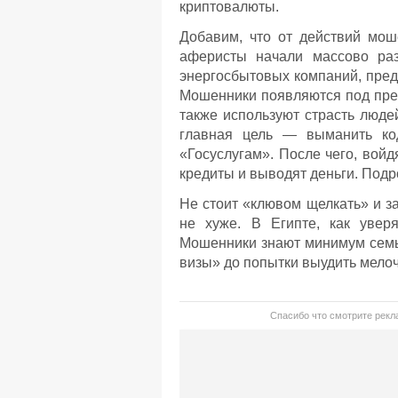
криптовалюты.
Добавим, что от действий мош
аферисты начали массово раз
энергосбытовых компаний, пред
Мошенники появляются под пред
также используют страсть люде
главная цель — выманить ко
«Госуслугам». После чего, вой
кредиты и выводят деньги. Под
Не стоит «клювом щелкать» и з
не хуже. В Египте, как уверя
Мошенники знают минимум семь
визы» до попытки выудить мелоч
Спасибо что смотрите рекла