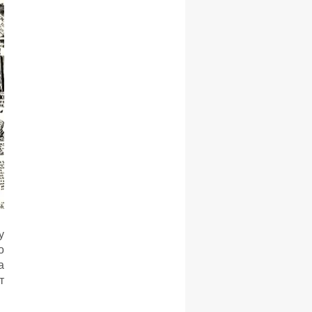
у
о
а
т