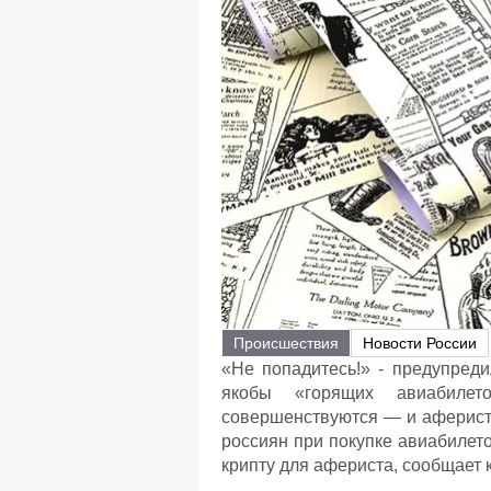
Происшествия
Новости России
«Не попадитесь!» - предупреди
якобы «горящих авиабиле
совершенствуются — и аферист
россиян при покупке авиабилет
крипту для афериста, сообщает 