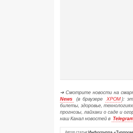
➔ Смотрите новости на смар
News
(в браузере
ХРОМ
): э
билеты, здоровье, технологиях
прогнозы, лайхаки о саде и ог
наш Канал новостей в
Telegra
Инфогруппа «Турпро
Автор статьи: