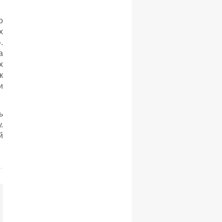
о
х
.
а
х
к
и
ь
.
й