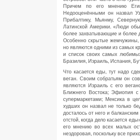
Причем по его мнению Еги
Недооценёнными он назвал Уз
Прибалтику, Мьянму, Северну
Латинской Америки. «Люди обы
более захватывающие и более д
Особенно скрытые жемчужины, т
но являются одними из самых кр
и список своих самых любимых
Бразилия, Израиль, Испания, Бу
Что касается еды, тут надо сд
веган. Своим собратьям он со
являются Израиль с его веганс
Ближнего Востока; Эфиопия с 
супермаркетами; Мексика в це
худших он назвал не только бе
досталось от него и балканским
отстой, когда дело касается еды
его мнению во всех малых ост
нездоровая, поскольку все прихо