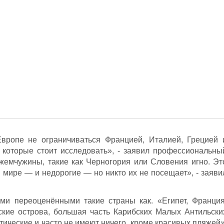
вропе не ограничиваться Францией, Италией, Грецией 
 которые стоит исследовать», - заявил профессиональны
жемчужины, такие как Черногория или Словения игно. Эт
 мире — и недорогие — но никто их не посещает», - заяви
и переоценёнными такие страны как. «Египет, Франция
кие острова, большая часть Карибских Малых Антильски
стические и часто не имеют ничего, кроме красивых пляжей»