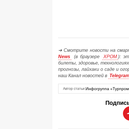
➔ Смотрите новости на смар
News
(в браузере
ХРОМ
): э
билеты, здоровье, технологиях
прогнозы, лайхаки о саде и ог
наш Канал новостей в
Telegra
Инфогруппа «Турпро
Автор статьи:
Подписы