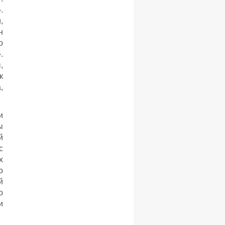
.
,
н
о
.
,
к
,
и
ы
й
с
х
о
й
о
и