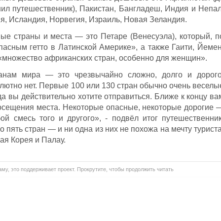
нил путешественник), Пакистан, Бангладеш, Индия и Непал
я, Исландия, Норвегия, Израиль, Новая Зеландия.
ые страны и места — это Петаре (Венесуэла), который, п
пасным гетто в Латинской Америке», а также Гаити, Йемен
«множество африканских стран, особенно для женщин».
анам мира — это чрезвычайно сложно, долго и дорого
лютно нет. Первые 100 или 130 стран обычно очень веселы
а вы действительно хотите отправиться. Ближе к концу ва
осещения места. Некоторые опасные, некоторые дорогие 
й смесь того и другого», - подвёл итог путешественник
о пять стран — и ни одна из них не похожа на мечту туриста
ая Корея и Палау.
му, это поддерживает проект. Прокрутите, чтобы продолжить читать