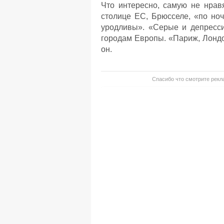
Что интересно, самую не нрав
столице ЕС, Брюсселе, «по ноч
уродливы». «Серые и депресси
городам Европы. «Париж, Лондо
он.
Спасибо что смотрите рекла