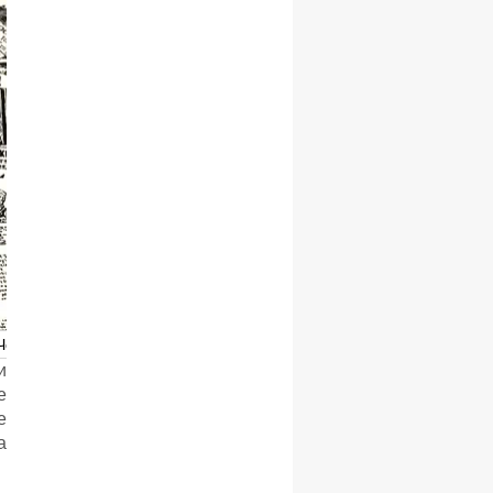
Черногории
и
е
е
а