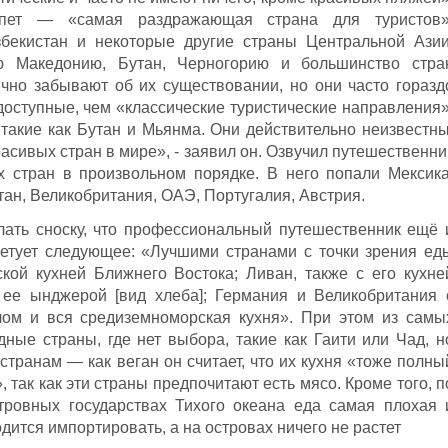
пет — «самая раздражающая страна для туристов»
бекистан и некоторые другие страны Центральной Азии
ю Македонию, Бутан, Черногорию и большинство стра
чно забывают об их существовании, но они часто горазд
оступные, чем «классические туристические направления»
акие как Бутан и Мьянма. Они действительно неизвестны
асивых стран в мире», - заявил он. Озвучил путешественни
 стран в произвольном порядке. В него попали Мексика
тан, Великобритания, ОАЭ, Португалия, Австрия.
елать сноску, что профессиональный путешественник ещё 
ветует следующее: «Лучшими странами с точки зрения ед
кой кухней Ближнего Востока; Ливан, также с его кухне
ее ынджерой [вид хлеба]; Германия и Великобритания 
лом и вся средиземноморская кухня». При этом из самы
дные страны, где нет выбора, такие как Гаити или Чад, н
 странам — как веган он считает, что их кухня «тоже полны
», так как эти страны предпочитают есть мясо. Кроме того, п
ровных государствах Тихого океана еда самая плохая 
дится импортировать, а на островах ничего не растет