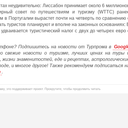
тах неудивительно: Лиссабон принимает около 6 миллионо
ирный совет по путешествиям и туризму (WTTC) ране
изм в Португалии вырастет почти на четверть по сравнению 
рать туристов планируют и вполне на законных основаниях: 
удваивается туристический налог с двух до четырех евро 
тфоне? Подпишитесь на новости от Турпрома в
Googl
то свежие новости о туризме, лучших ценах на туры 
, жизни знаменитостей, еде и рецептах, астрологически
ороде, и многое другое! Также рекомендуем подписаться н
m
.
му, это поддерживает проект. Прокрутите, чтобы продолжить читать