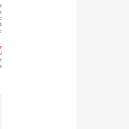
в
е
с
В
с
e
и
е
а