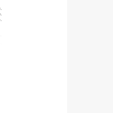
,
,
,