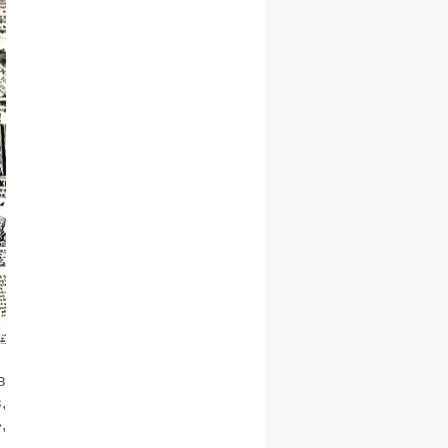
в
,
,