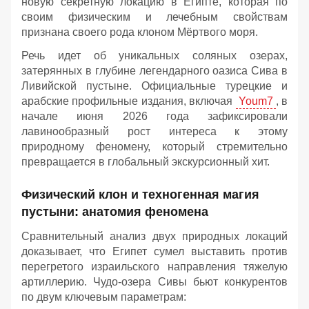
новую секретную локацию в Египте, которая по
своим физическим и лечебным свойствам
признана своего рода клоном Мёртвого моря.
Речь идет об уникальных соляных озерах,
затерянных в глубине легендарного оазиса Сива в
Ливийской пустыне. Официальные турецкие и
арабские профильные издания, включая
Youm7
, в
начале июня 2026 года зафиксировали
лавинообразный рост интереса к этому
природному феномену, который стремительно
превращается в глобальный экскурсионный хит.
Физический клон и техногенная магия
пустыни: анатомия феномена
Сравнительный анализ двух природных локаций
доказывает, что Египет сумел выставить против
перегретого израильского направления тяжелую
артиллерию. Чудо-озера Сивы бьют конкурентов
по двум ключевым параметрам: