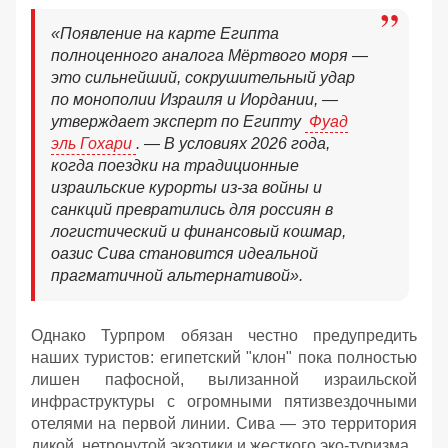
«Появление на карте Египта
полноценного аналога Мёртвого моря —
это сильнейший, сокрушительный удар
по монополии Израиля и Иордании, —
утверждает эксперт по Египту
Фуад
эль Гохари
. — В условиях 2026 года,
когда поездки на традиционные
израильские курорты из-за войны и
санкций превратились для россиян в
логистический и финансовый кошмар,
оазис Сива становится идеальной
прагматичной альтернативой».
Однако Турпром обязан честно предупредить
наших туристов: египетский "клон" пока полностью
лишен пафосной, вылизанной израильской
инфраструктуры с огромными пятизвездочными
отелями на первой линии. Сива — это территория
дикой, нетронутой экзотики и жесткого эко-туризма.