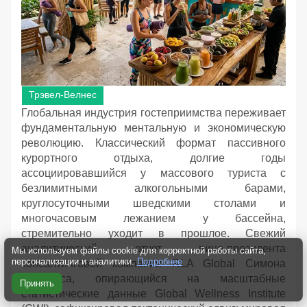
Трэвел-Велнес
Глобальная индустрия гостеприимства переживает
фундаментальную ментальную и экономическую
революцию. Классический формат пассивного
курортного отдыха, долгие годы
ассоциировавшийся у массового туриста с
безлимитными алкогольными барами,
круглосуточными шведскими столами и
многочасовым лежанием у бассейна,
стремительно уходит в прошлое. Свежий
аналитический отчет вице-президента
Мы используем файлы cookie для корректной работы сайта,
персонализации и аналитики.
Подробнее
консалтинговой компании RLA Global Симона
Сондерса, опирающийся на масштабные
Принять
статистические данные Global Wellness Institute