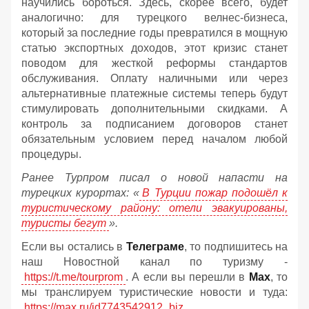
научились бороться. Здесь, скорее всего, будет
аналогично: для турецкого велнес-бизнеса,
который за последние годы превратился в мощную
статью экспортных доходов, этот кризис станет
поводом для жесткой реформы стандартов
обслуживания. Оплату наличными или через
альтернативные платежные системы теперь будут
стимулировать дополнительными скидками. А
контроль за подписанием договоров станет
обязательным условием перед началом любой
процедуры.
Ранее Турпром писал о новой напасти на
турецких курортах: «
В Турции пожар подошёл к
туристическому району: отели эвакуированы,
туристы бегут
».
Если вы остались в
Телеграме
, то подпишитесь на
наш Новостной канал по туризму -
https://t.me/tourprom
. А если вы перешли в
Мах
, то
мы транслируем туристические новости и туда:
https://max.ru/id7743542912_biz
.