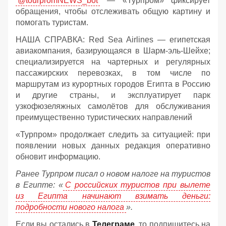
@tourpromNEWS_bot
— «Турпром» фиксирует
обращения, чтобы отслеживать общую картину и
помогать туристам.
НАША СПРАВКА: Red Sea Airlines — египетская
авиакомпания, базирующаяся в Шарм‑эль‑Шейхе;
специализируется на чартерных и регулярных
пассажирских перевозках, в том числе по
маршрутам из курортных городов Египта в Россию
и другие страны, и эксплуатирует парк
узкофюзеляжных самолётов для обслуживания
преимущественно туристических направлений
«Турпром» продолжает следить за ситуацией: при
появлении новых данных редакция оперативно
обновит информацию.
Ранее Турпром писал о новом налоге на туристов
в Египте:
«
С российских туристов при вылете
из Египта начинают взимать деньги:
подробности нового налога
».
Если вы остались в
Телеграме
, то подпишитесь на