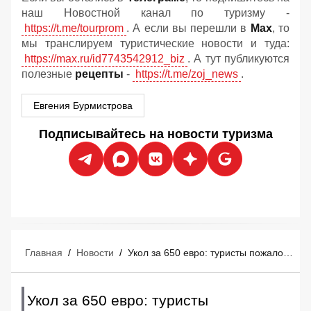
наш Новостной канал по туризму -
https://t.me/tourprom
. А если вы перешли в
Мах
, то
мы транслируем туристические новости и туда:
https://max.ru/id7743542912_biz
. А тут публикуются
полезные
рецепты
-
https://t.me/zoj_news
.
Евгения Бурмистрова
Подписывайтесь на новости туризма
Главная
/
Новости
/
Укол за 650 евро: туристы пожаловались Эрдогану из-за вымогательств в Турции
Укол за 650 евро: туристы