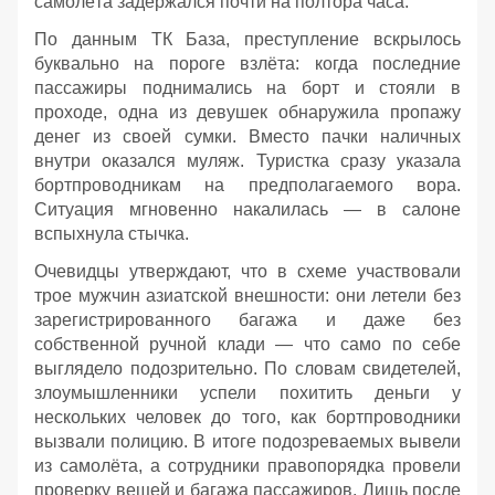
самолёта задержался почти на полтора часа.
По данным ТК База, преступление вскрылось
буквально на пороге взлёта: когда последние
пассажиры поднимались на борт и стояли в
проходе, одна из девушек обнаружила пропажу
денег из своей сумки. Вместо пачки наличных
внутри оказался муляж. Туристка сразу указала
бортпроводникам на предполагаемого вора.
Ситуация мгновенно накалилась — в салоне
вспыхнула стычка.
Очевидцы утверждают, что в схеме участвовали
трое мужчин азиатской внешности: они летели без
зарегистрированного багажа и даже без
собственной ручной клади — что само по себе
выглядело подозрительно. По словам свидетелей,
злоумышленники успели похитить деньги у
нескольких человек до того, как бортпроводники
вызвали полицию. В итоге подозреваемых вывели
из самолёта, а сотрудники правопорядка провели
проверку вещей и багажа пассажиров. Лишь после