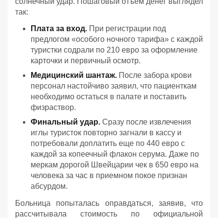
солнечный удар. Пошаговый отъем денег выглядел
так:
Плата за вход.
При регистрации под
предлогом «особого ночного тарифа» с каждой
туристки содрали по 210 евро за оформление
карточки и первичный осмотр.
Медицинский шантаж.
После забора крови
персонал настойчиво заявил, что пациенткам
необходимо остаться в палате и поставить
физраствор.
Финальный удар.
Сразу после извлечения
иглы туристок повторно загнали в кассу и
потребовали доплатить еще по 440 евро с
каждой за копеечный флакон серума. Даже по
меркам дорогой Швейцарии чек в 650 евро на
человека за час в приемном покое признан
абсурдом.
Больница попыталась оправдаться, заявив, что
рассчитывала стоимость по официальной