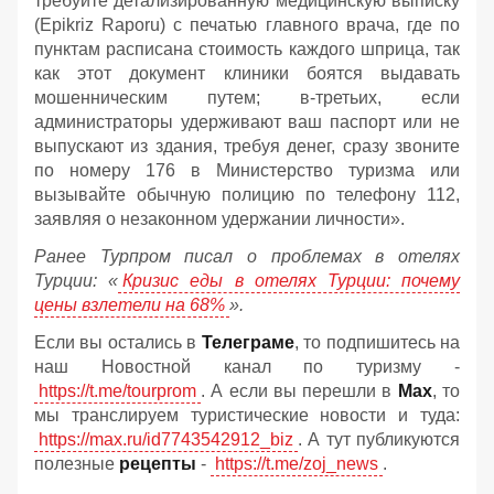
требуйте детализированную медицинскую выписку
(Epikriz Raporu) с печатью главного врача, где по
пунктам расписана стоимость каждого шприца, так
как этот документ клиники боятся выдавать
мошенническим путем; в-третьих, если
администраторы удерживают ваш паспорт или не
выпускают из здания, требуя денег, сразу звоните
по номеру 176 в Министерство туризма или
вызывайте обычную полицию по телефону 112,
заявляя о незаконном удержании личности».
Ранее Турпром писал о проблемах в отелях
Турции: «
Кризис еды в отелях Турции: почему
цены взлетели на 68%
».
Если вы остались в
Телеграме
, то подпишитесь на
наш Новостной канал по туризму -
https://t.me/tourprom
. А если вы перешли в
Мах
, то
мы транслируем туристические новости и туда:
https://max.ru/id7743542912_biz
. А тут публикуются
полезные
рецепты
-
https://t.me/zoj_news
.