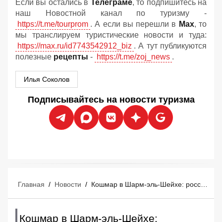
Если вы остались в
Телеграме
, то подпишитесь на
наш Новостной канал по туризму -
https://t.me/tourprom
. А если вы перешли в
Мах
, то
мы транслируем туристические новости и туда:
https://max.ru/id7743542912_biz
. А тут публикуются
полезные
рецепты
-
https://t.me/zoj_news
.
Илья Соколов
Подписывайтесь на новости туризма
Главная
/
Новости
/
Кошмар в Шарм-эль-Шейхе: российские туристы попали на сутки в самый настоящий ад - «ни воды, ни отеля»
Кошмар в Шарм-эль-Шейхе: