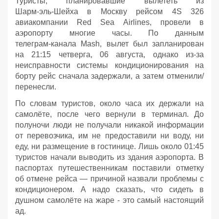
Туристы, планировавшие вылететь из
Шарм‑эль‑Шейха в Москву рейсом 4S 326
авиакомпании Red Sea Airlines, провели в
аэропорту многие часы. По данным
телеграм‑канала Mash, вылет был запланирован
на 21:15 четверга, 06 августа, однако из‑за
неисправности системы кондиционирования на
борту рейс сначала задержали, а затем отменили/
перенесли.
По словам туристов, около часа их держали на
самолёте, после чего вернули в терминал. До
полуночи люди не получали никакой информации
от перевозчика, им не предоставили ни воду, ни
еду, ни размещение в гостинице. Лишь около 01:45
туристов начали выводить из здания аэропорта. В
паспортах путешественникам поставили отметку
об отмене рейса — причиной назвали проблемы с
кондиционером. А надо сказать, что сидеть в
душном самолёте на жаре - это самый настоящий
ад.