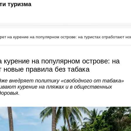
ти туризма
рет на курение на популярном острове: на туристах отработают но
а курение на популярном острове: на
т новые правила без табака
дже внедряет политику «свободного от табака»
ивают курение на пляжах и в общественных
доровья.