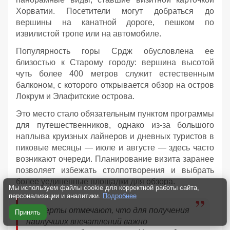
Хорватии. Посетители могут добраться до
вершины на канатной дороге, пешком по
извилистой тропе или на автомобиле.
Популярность горы Срдж обусловлена ее
близостью к Старому городу: вершина высотой
чуть более 400 метров служит естественным
балконом, с которого открывается обзор на остров
Локрум и Элафитские острова.
Это место стало обязательным пунктом программы
для путешественников, однако из-за большого
наплыва круизных лайнеров и дневных туристов в
пиковые месяцы — июле и августе — здесь часто
возникают очереди. Планирование визита заранее
позволяет избежать столпотворения и выбрать
более уединенные площадки для обзора.
Мы используем файлы cookie для корректной работы сайта,
персонализации и аналитики.
Подробнее
Эксперты отмечают, что для получения
Принять
наилучших впечатлений важно