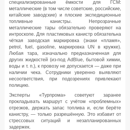
специализированные ёмкости для ГСМ:
металлические (в том числе советские, российские,
китайские заводские) и плоские экспедиционные
топливные канистры. Непрозрачные
металлические тары обязательно проверяют на
интроскопе. Для пластиковых канистр обязательна
чёткая заводская маркировка (знаки «пламя»,
petrol, fuel, gasoline, маркировка UN в кружке).
Любая тара, изначально предназначенная для
других жидкостей (из‑под AdBlue, бытовой химии,
воды и т. п.), к провозу не допускается — даже при
наличии чека. Сотрудники уверенно выявляют
несоответствия, при подозрениях привлекают
полицию.
Эксперты «Турпрома» советуют заранее
прокладывать маршрут с учётом «проблемных»
отрезков, держать запас топлива и, если берёте
канистру, — только разрешённую. Это избавит от
стрессовых ситуаций и незапланированных
задержек.