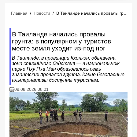
Главная
/
Новости
/
В Таиланде начались провалы грунта: в популярном у туристов месте земля уходит из-под ног
В Таиланде начались провалы
грунта: в популярном у туристов
месте земля уходит из-под ног
В Таиланде, в провинции Кхонкэн, объявлена
зона стихийного бедствия — в национальном
парке Пху Пха Ман образовалось семь
гигантских провалов грунта. Какие безопасные
альтернативы доступны туристам.
09.08.2026 08:01