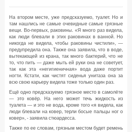
На втором месте, уже предсказуемо, туалет. Но и
там нашлись не самые очевидные самые грязные
вещи. Во-первых, раковины. «Я много раз видела,
как люди блевали в этих раковинах в ванной. Но
никогда не видела, чтобы раковины чистили», —
предупредила она. Также она заявила, что в воде,
вытекающей из крана, так много бактерий, что не
то, что пить — даже мыть ей руки она не советует,
так как эта «негигиеничная» вода даже портит
ногти. Кстати, как чистят сиденья унитаза она за
всю свою карьеру видела тоже только один раз.
Ещё одно предсказуемо грязное место в самолёте
— это ковёр. На него может течь жидкость из
туалета — и это не вода, кроме того «я видела, как
люди блевали на ковер, терли босые пальцы ног о
ковер», - заявила стюардесса.
Также по ее словам, грязным местом будет ремень