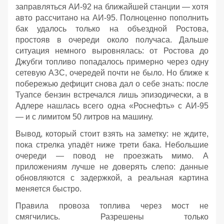
заправляться АИ‑92 на ближайшей станции — хотя
авто рассчитано на АИ‑95. Полноценно пополнить
бак удалось только на объездной Ростова,
простояв в очереди около получаса. Дальше
ситуация немного выровнялась: от Ростова до
Джубги топливо попадалось примерно через одну
сетевую АЗС, очередей почти не было. Но ближе к
побережью дефицит снова дал о себе знать: после
Туапсе бензин встречался лишь эпизодически, а в
Адлере нашлась всего одна «Роснефть» с АИ‑95
— и с лимитом 50 литров на машину.
Вывод, который стоит взять на заметку: не ждите,
пока стрелка упадёт ниже трети бака. Небольшие
очереди — повод не проезжать мимо. А
приложениям лучше не доверять слепо: данные
обновляются с задержкой, а реальная картина
меняется быстро.
Правила провоза топлива через мост не
смягчились. Разрешены только