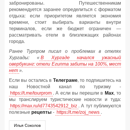
забронированы. Путешественникам
рекомендуется заранее определиться с форматом
отдыха: если приоритетом является экономия
времени, стоит выбирать варианты внутри
терминалов, если же бюджет ограничен —
рассматривать отели в близлежащих районах
города.
Ранее Турпром писал о проблемах в отелях
Хургады: «
В Хургаде начался ужасный
овербукинг: отели Египта забиты на 100%, мест
нет
».
Если вы остались в
Телеграме
, то подпишитесь на
наш Новостной канал по туризму -
https://t.me/tourprom
. А если вы перешли в
Мах
, то
мы транслируем туристические новости и туда:
https://max.ru/id7743542912_biz
. А тут публикуются
полезные
рецепты
-
https://t.me/zoj_news
.
Илья Соколов