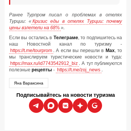
Ранее Турпром писал о проблемах в отелях
Турции: «
Кризис еды в отелях Турции: почему
цены взлетели на 68%
».
Если вы остались в
Телеграме
, то подпишитесь на
наш Новостной канал по туризму -
https://t.me/tourprom
. А если вы перешли в
Мах
, то
мы транслируем туристические новости и туда:
https://max.ru/id7743542912_biz
. А тут публикуются
полезные
рецепты
-
https://t.me/zoj_news
.
Яна Вараксина
Подписывайтесь на новости туризма