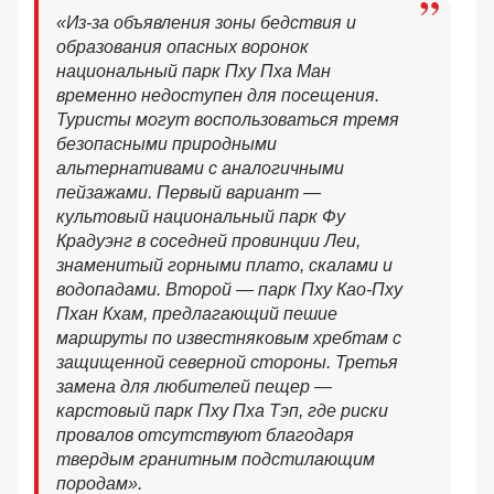
«Из-за объявления зоны бедствия и
образования опасных воронок
национальный парк Пху Пха Ман
временно недоступен для посещения.
Туристы могут воспользоваться тремя
безопасными природными
альтернативами с аналогичными
пейзажами. Первый вариант —
культовый национальный парк Фу
Крадуэнг в соседней провинции Леи,
знаменитый горными плато, скалами и
водопадами. Второй — парк Пху Као-Пху
Пхан Кхам, предлагающий пешие
маршруты по известняковым хребтам с
защищенной северной стороны. Третья
замена для любителей пещер —
карстовый парк Пху Пха Тэп, где риски
провалов отсутствуют благодаря
твердым гранитным подстилающим
породам».