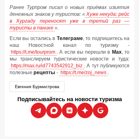
Ранее Турпром писал о новых приёмах изъятия
денежных знаков у туристов:
«
Хуже некуда: рейс
в Хургаду переносят уже в третий раз —
туристы в панике
».
Если вы остались в
Телеграме
, то подпишитесь на
наш Новостной канал по туризму -
https://t.me/tourprom
. А если вы перешли в
Мах
, то
мы транслируем туристические новости и туда:
https://max.ru/id7743542912_biz
. А тут публикуются
полезные
рецепты
-
https://t.me/zoj_news
.
Евгения Бурмистрова
Подписывайтесь на новости туризма