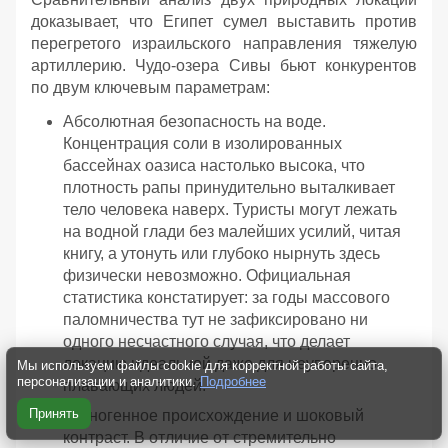
доказывает, что Египет сумел выставить против
перегретого израильского направления тяжелую
артиллерию. Чудо-озера Сивы бьют конкурентов
по двум ключевым параметрам:
Абсолютная безопасность на воде.
Концентрация соли в изолированных
бассейнах оазиса настолько высока, что
плотность рапы принудительно выталкивает
тело человека наверх. Туристы могут лежать
на водной глади без малейших усилий, читая
книгу, а утонуть или глубоко нырнуть здесь
физически невозможно. Официальная
статистика констатирует: за годы массового
паломничества тут не зафиксировано ни
одного несчастного случая, что делает
локацию идеальной даже для неуверенно
Мы используем файлы cookie для корректной работы сайта,
персонализации и аналитики.
Подробнее
плавающих людей.
Принять
Техногенное происхождение и шоковый
контраст. В отличие от стремительно