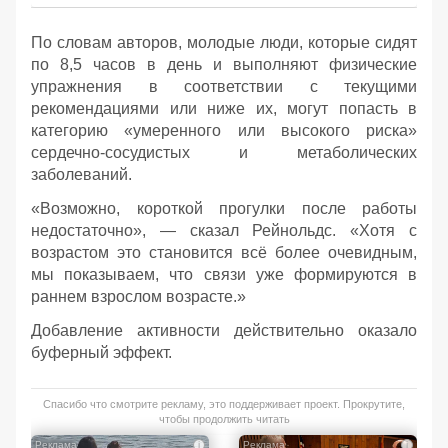
По словам авторов, молодые люди, которые сидят
по 8,5 часов в день и выполняют физические
упражнения в соответствии с текущими
рекомендациями или ниже их, могут попасть в
категорию «умеренного или высокого риска»
сердечно-сосудистых и метаболических
заболеваний.
«Возможно, короткой прогулки после работы
недостаточно», — сказал Рейнольдс. «Хотя с
возрастом это становится всё более очевидным,
мы показываем, что связи уже формируются в
раннем взрослом возрасте.»
Добавление активности действительно оказало
буферный эффект.
Спасибо что смотрите рекламу, это поддерживает проект. Прокрутите,
чтобы продолжить читать
i
i