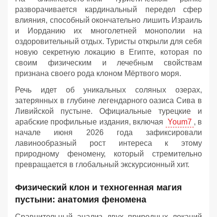
разворачивается кардинальный передел сфер
влияния, способный окончательно лишить Израиль
и Иорданию их многолетней монополии на
оздоровительный отдых. Туристы открыли для себя
новую секретную локацию в Египте, которая по
своим физическим и лечебным свойствам
признана своего рода клоном Мёртвого моря.
Речь идет об уникальных соляных озерах,
затерянных в глубине легендарного оазиса Сива в
Ливийской пустыне. Официальные турецкие и
арабские профильные издания, включая
Youm7
, в
начале июня 2026 года зафиксировали
лавинообразный рост интереса к этому
природному феномену, который стремительно
превращается в глобальный экскурсионный хит.
Физический клон и техногенная магия
пустыни: анатомия феномена
Сравнительный анализ двух природных локаций