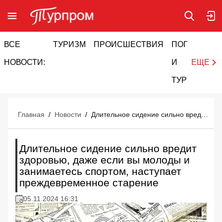
ВСЕ
ТУРИЗМ
ПРОИСШЕСТВИЯ
ПОГОДА
И
НОВОСТИ:
И
ЕЩЕ
ТУРИЗМ
Главная
/
Новости
/
Длительное сидение сильно вредит здоровью, даже если вы молоды и занимаетесь спортом, наступает преждевременное старение
Длительное сидение сильно вредит
здоровью, даже если вы молоды и
занимаетесь спортом, наступает
преждевременное старение
05.11.2024 16:31