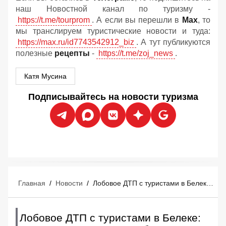
наш Новостной канал по туризму -
https://t.me/tourprom
. А если вы перешли в
Мах
, то
мы транслируем туристические новости и туда:
https://max.ru/id7743542912_biz
. А тут публикуются
полезные
рецепты
-
https://t.me/zoj_news
.
Катя Мусина
Подписывайтесь на новости туризма
Главная
/
Новости
/
Лобовое ДТП с туристами в Белеке: 8 отдыхающих попали в больницу Турции
Лобовое ДТП с туристами в Белеке: