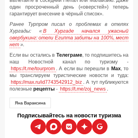
вылетайте в соседний Непал или Малайзию. Даже
один просроченный день («оверстей») теперь
гарантирует внесение в чёрный список».
Ранее Турпром писал о проблемах в отелях
Хургады: «
В Хургаде начался ужасный
овербукинг: отели Египта забиты на 100%, мест
нет
».
Если вы остались в
Телеграме
, то подпишитесь на
наш Новостной канал по туризму -
https://t.me/tourprom
. А если вы перешли в
Мах
, то
мы транслируем туристические новости и туда:
https://max.ru/id7743542912_biz
. А тут публикуются
полезные
рецепты
-
https://t.me/zoj_news
.
Яна Вараксина
Подписывайтесь на новости туризма