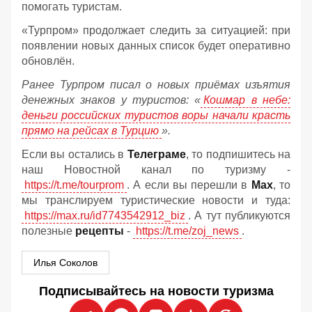
помогать туристам.
«Турпром» продолжает следить за ситуацией: при
появлении новых данных список будет оперативно
обновлён.
Ранее Турпром писал о новых приёмах изъятия
денежных знаков у туристов:
«
Кошмар в небе:
деньги российских туристов воры начали красть
прямо на рейсах в Турцию
».
Если вы остались в
Телеграме
, то подпишитесь на
наш Новостной канал по туризму -
https://t.me/tourprom
. А если вы перешли в
Мах
, то
мы транслируем туристические новости и туда:
https://max.ru/id7743542912_biz
. А тут публикуются
полезные
рецепты
-
https://t.me/zoj_news
.
Илья Соколов
Подписывайтесь на новости туризма