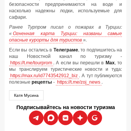
безопасности предпринимаются на воде и
насколько надежны лодки, используемые для
сафари.
Ранее Турпром писал о пожарах в Турции:
«
Огненная карта Турции: названы самые
опасные курорты для туристов
».
Если вы остались в
Телеграме
, то подпишитесь на
наш Новостной канал по туризму -
https://t.me/tourprom
. А если вы перешли в
Мах
, то
мы транслируем туристические новости и туда:
https://max.ru/id7743542912_biz
. А тут публикуются
полезные
рецепты
-
https://t.me/zoj_news
.
Катя Мусина
Подписывайтесь на новости туризма