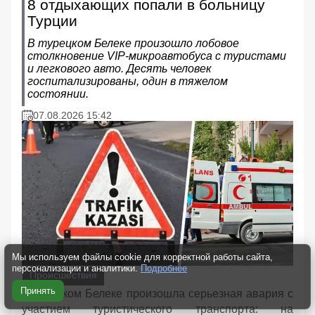
8 отдыхающих попали в больницу
Турции
В турецком Белеке произошло лобовое
столкновение VIP-микроавтобуса с туристами
и легкового авто. Десять человек
госпитализированы, один в тяжелом
состоянии.
07.08.2026 15:42
Мы используем файлы cookie для корректной работы сайта,
персонализации и аналитики.
Подробнее
Происшествия
Принять
В турецком Белеке произошла серьезная авария с
участием туристического транспорта: на