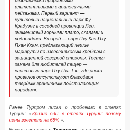
безопасными природными
альтернативами с аналогичными
пейзажами. Первый вариант —
культовый национальный парк Фу
Крадуэнг в соседней провинции Леи,
знаменитый горными плато, скалами и
водопадами. Второй — парк Пху Као-Пху
Пхан Кхам, предлагающий пешие
маршруты по известняковым хребтам с
защищенной северной стороны. Третья
замена для любителей пещер —
карстовый парк Пху Пха Тэп, где риски
провалов отсутствуют благодаря
твердым гранитным подстилающим
породам».
Ранее Турпром писал о проблемах в отелях
Турции: «
Кризис еды в отелях Турции: почему
цены взлетели на 68%
».
Если вы остались в
Телеграме
, то подпишитесь на