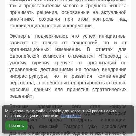
так и представителям малого и среднего бизнеса
принимать решения, основанные на актуальной
аналитике, сохраняя при этом контроль над
конфиденциальностью информации.
Эксперты подчеркивают, что успех инициативы
зависит не только от технологий, но и от
организационных изменений. В отчетах для
Европейской комиссии отмечается: «Переход к
умному туризму требует от организаций по
управлению дестинациями не только внедрения
инфраструктуры, но и развития компетенций
персонала, способного интерпретировать сложные
массивы данных для принятия стратегических
решений».
Важным элементом сети стал конкурс
Мы используем файлы cookie для корректной работы сайта,
«Европейская столица умного туризма», который
персонализации и аналитики.
Подробнее
стимулирует города внедрять инновации.
Принять
Например, финский Тампере уже использует
данные с камер видеонаблюдения и экологических