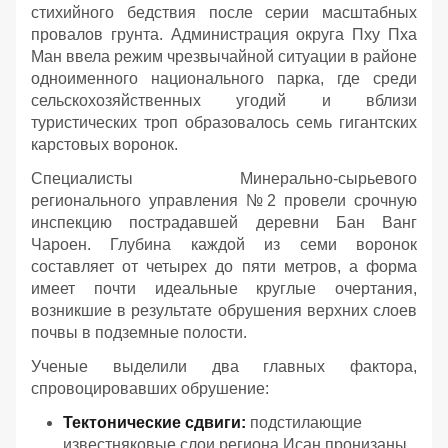
стихийного бедствия после серии масштабных
провалов грунта. Администрация округа Пху Пха
Ман ввела режим чрезвычайной ситуации в районе
одноименного национального парка, где среди
сельскохозяйственных угодий и вблизи
туристических троп образовалось семь гигантских
карстовых воронок.
Специалисты Минерально-сырьевого
регионального управления №2 провели срочную
инспекцию пострадавшей деревни Бан Ванг
Чароен. Глубина каждой из семи воронок
составляет от четырех до пяти метров, а форма
имеет почти идеальные круглые очертания,
возникшие в результате обрушения верхних слоев
почвы в подземные полости.
Ученые выделили два главных фактора,
спровоцировавших обрушение:
Тектонические сдвиги:
подстилающие
известняковые слои региона Исан пронизаны