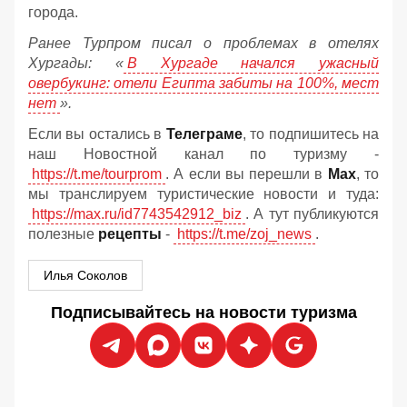
города.
Ранее Турпром писал о проблемах в отелях
Хургады: «
В Хургаде начался ужасный
овербукинг: отели Египта забиты на 100%, мест
нет
».
Если вы остались в
Телеграме
, то подпишитесь на
наш Новостной канал по туризму -
https://t.me/tourprom
. А если вы перешли в
Мах
, то
мы транслируем туристические новости и туда:
https://max.ru/id7743542912_biz
. А тут публикуются
полезные
рецепты
-
https://t.me/zoj_news
.
Илья Соколов
Подписывайтесь на новости туризма