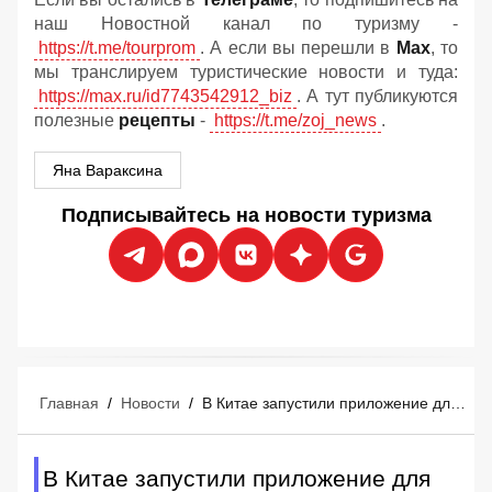
наш Новостной канал по туризму -
https://t.me/tourprom
. А если вы перешли в
Мах
, то
мы транслируем туристические новости и туда:
https://max.ru/id7743542912_biz
. А тут публикуются
полезные
рецепты
-
https://t.me/zoj_news
.
Яна Вараксина
Подписывайтесь на новости туризма
Главная
/
Новости
/
В Китае запустили приложение для оплаты покупок российскими картами
В Китае запустили приложение для