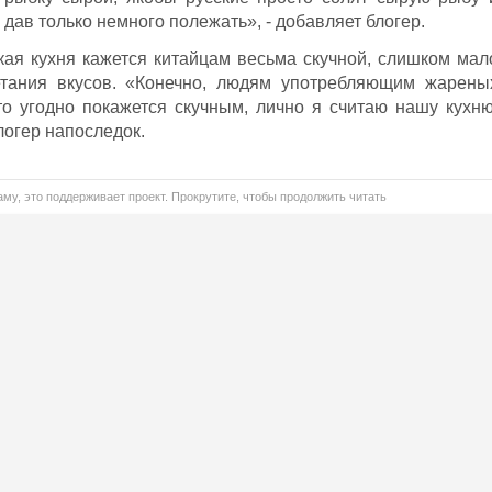
дав только немного полежать», - добавляет блогер.
кая кухня кажется китайцам весьма скучной, слишком мал
етания вкусов. «Конечно, людям употребляющим жарены
о угодно покажется скучным, лично я считаю нашу кухню
логер напоследок.
му, это поддерживает проект. Прокрутите, чтобы продолжить читать