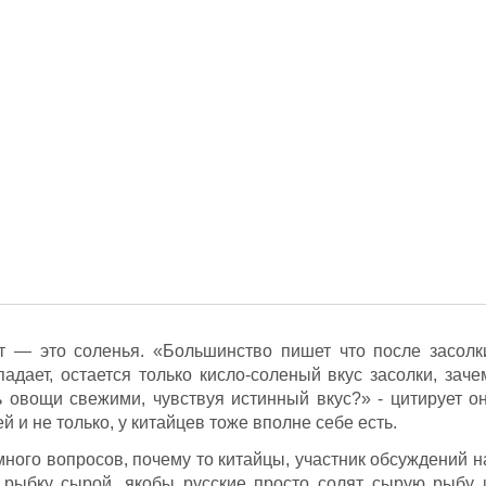
кт — это соленья. «Большинство пишет что после засолк
адает, остается только кисло-соленый вкус засолки, заче
ь овощи свежими, чувствуя истинный вкус?» - цитирует он
 и не только, у китайцев тоже вполне себе есть.
ного вопросов, почему то китайцы, участник обсуждений н
 рыбку сырой, якобы русские просто солят сырую рыбу 