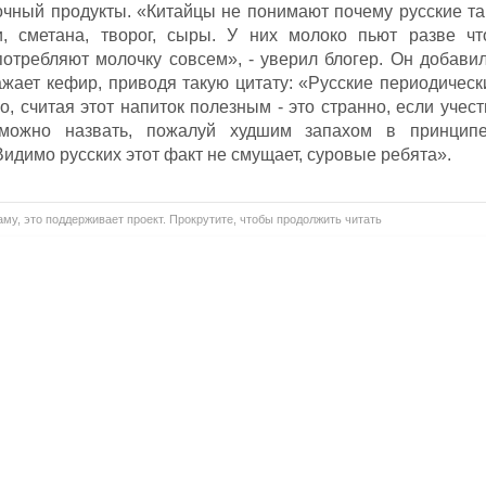
чный продукты. «Китайцы не понимают почему русские та
и, сметана, творог, сыры. У них молоко пьют разве чт
потребляют молочку совсем», - уверил блогер. Он добавил
ажает кефир, приводя такую цитату: «Русские периодическ
о, считая этот напиток полезным - это странно, если учест
 можно назвать, пожалуй худшим запахом в принципе
Видимо русских этот факт не смущает, суровые ребята».
му, это поддерживает проект. Прокрутите, чтобы продолжить читать