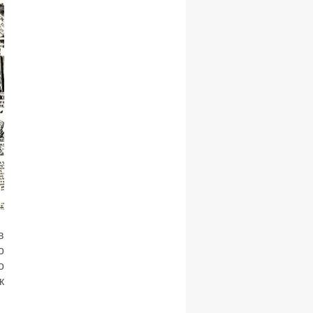
в
о
о
к