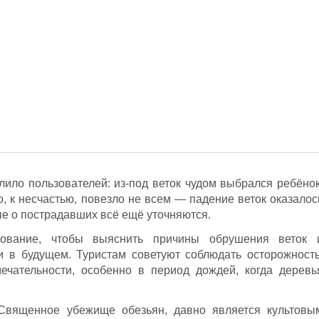
лило пользователей: из-под веток чудом выбрался ребёнок
, к несчастью, повезло не всем — падение веток оказалос
ые о пострадавших всё ещё уточняются.
ование, чтобы выяснить причины обрушения веток 
и в будущем. Туристам советуют соблюдать осторожность
чательности, особенно в период дождей, когда деревь
 Священное убежище обезьян, давно является культовы