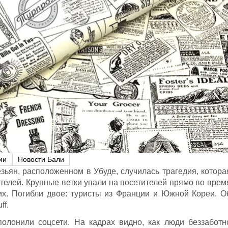
ии
Новости Бали
зьян, расположенном в Убуде, случилась трагедия, котора
телей. Крупные ветки упали на посетителей прямо во врем
х. Погибли двое: туристы из Франции и Южной Кореи. О
ff.
полонили соцсети. На кадрах видно, как люди беззаботн