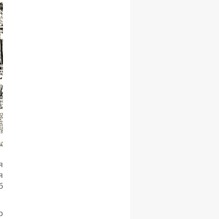
я
я
б
о