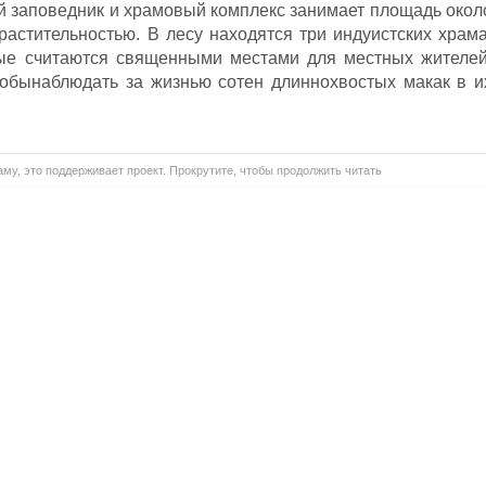
й заповедник и храмовый комплекс занимает площадь окол
 растительностью. В лесу находятся три индуистских храма
рые считаются священными местами для местных жителей
тобынаблюдать за жизнью сотен длиннохвостых макак в и
му, это поддерживает проект. Прокрутите, чтобы продолжить читать