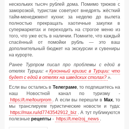
нескольких тысяч рублей дома. Помимо трюков с
заморозкой, туристам советуют внедрять жёсткий
тайм-менеджмент кухни: за неделю до вылета
полностью прекращать хаотичные закупки в
супермаркетах и переходить на строгое меню из
того, что уже есть в наличии. Помните, что каждый
спасённый от помойки рубль — это ваш
дополнительный бюджет на экскурсии и сувениры
на курорте.
Ранее Турпром писал про проблемы с едой в
отелях Турции: «
Кухонный кризис в Турции: что
будет с едой в отелях на шведских столах?
».
Если вы остались в
Телеграме
, то подпишитесь на
наш Новостной канал по туризму -
https://t.me/tourprom
. А если вы перешли в
Мах
, то
мы транслируем туристические новости и туда:
https://max.ru/id7743542912_biz
. А тут публикуются
полезные
рецепты
-
https://t.me/zoj_news
.