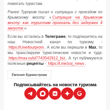
помогать туристам.
Ранее Турпром писал о ситуации с проездом по
Крымскому мосту:
«
Ситуация на Крымском
мосту: как туристам проехать без задержек 4
августа
».
Если вы остались в
Телеграме
, то подпишитесь на
наш Новостной канал по туризму -
https://t.me/tourprom
. А если вы перешли в
Мах
, то
мы транслируем туристические новости и туда:
https://max.ru/id7743542912_biz
. А тут публикуются
полезные
рецепты
-
https://t.me/zoj_news
.
Евгения Бурмистрова
Подписывайтесь на новости туризма