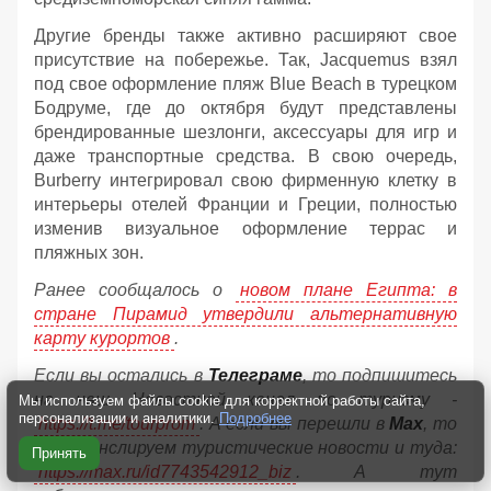
Другие бренды также активно расширяют свое
присутствие на побережье. Так, Jacquemus взял
под свое оформление пляж Blue Beach в турецком
Бодруме, где до октября будут представлены
брендированные шезлонги, аксессуары для игр и
даже транспортные средства. В свою очередь,
Burberry интегрировал свою фирменную клетку в
интерьеры отелей Франции и Греции, полностью
изменив визуальное оформление террас и
пляжных зон.
Ранее сообщалось о
новом плане Египта: в
стране Пирамид утвердили альтернативную
карту курортов
.
Если вы остались в
Телеграме
, то подпишитесь
на наш Новостной канал по туризму -
Мы используем файлы cookie для корректной работы сайта,
персонализации и аналитики.
Подробнее
https://t.me/tourprom
. А если вы перешли в
Мах
, то
мы транслируем туристические новости и туда:
Принять
https://max.ru/id7743542912_biz
. А тут