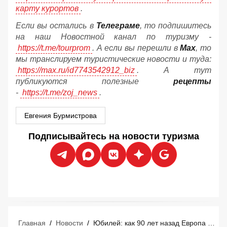
карту курортов
.
Если вы остались в
Телеграме
, то подпишитесь
на наш Новостной канал по туризму -
https://t.me/tourprom
. А если вы перешли в
Мах
, то
мы транслируем туристические новости и туда:
https://max.ru/id7743542912_biz
. А тут
публикуются полезные
рецепты
-
https://t.me/zoj_news
.
Евгения Бурмистрова
Подписывайтесь на новости туризма
Главная
/
Новости
/
Юбилей: как 90 лет назад Европа создала массовый туризм