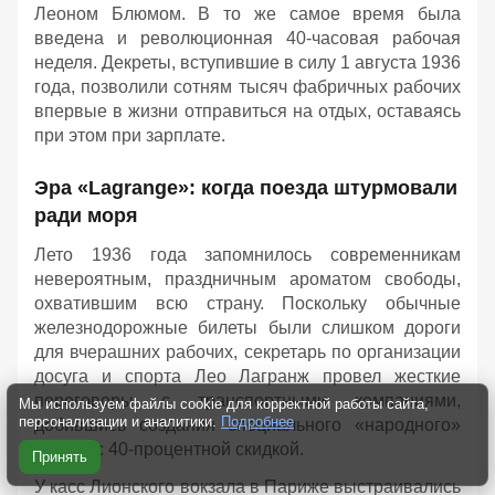
Леоном Блюмом. В то же самое время была
введена и революционная 40-часовая рабочая
неделя. Декреты, вступившие в силу 1 августа 1936
года, позволили сотням тысяч фабричных рабочих
впервые в жизни отправиться на отдых, оставаясь
при этом при зарплате.
Эра «Lagrange»: когда поезда штурмовали
ради моря
Лето 1936 года запомнилось современникам
невероятным, праздничным ароматом свободы,
охватившим всю страну. Поскольку обычные
железнодорожные билеты были слишком дороги
для вчерашних рабочих, секретарь по организации
досуга и спорта Лео Лагранж провел жесткие
переговоры с транспортными компаниями,
Мы используем файлы cookie для корректной работы сайта,
персонализации и аналитики.
Подробнее
добившись создания специального «народного»
билета с 40-процентной скидкой.
Принять
У касс Лионского вокзала в Париже выстраивались