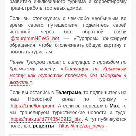
развитию инклюзивного туризма и корректировку
правил работы гостевых домов.
Если вы столкнулись с чем-лобо необычным во
время своего путешествия, поделитесь своей
историей через бот обратной связи
@tourpromNEWS_bot
— «Турпром» фиксирует
обращения, чтобы отслеживать общую картину и
помогать туристам.
Ранее Турпром писал о ситуации с проездом по
Крымскому мосту:
«
Ситуация на Крымском
мосту: как туристам проехать без задержек 4
августа
».
Если вы остались в
Телеграме
, то подпишитесь на
наш Новостной канал по туризму -
https://t.me/tourprom
. А если вы перешли в
Мах
, то
мы транслируем туристические новости и туда:
https://max.ru/id7743542912_biz
. А тут публикуются
полезные
рецепты
-
https://t.me/zoj_news
.