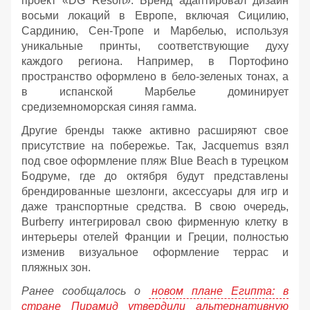
проект «DG Resort». Бренд адаптировал дизайн
восьми локаций в Европе, включая Сицилию,
Сардинию, Сен-Тропе и Марбелью, используя
уникальные принты, соответствующие духу
каждого региона. Например, в Портофино
пространство оформлено в бело-зеленых тонах, а
в испанской Марбелье доминирует
средиземноморская синяя гамма.
Другие бренды также активно расширяют свое
присутствие на побережье. Так, Jacquemus взял
под свое оформление пляж Blue Beach в турецком
Бодруме, где до октября будут представлены
брендированные шезлонги, аксессуары для игр и
даже транспортные средства. В свою очередь,
Burberry интегрировал свою фирменную клетку в
интерьеры отелей Франции и Греции, полностью
изменив визуальное оформление террас и
пляжных зон.
Ранее сообщалось о
новом плане Египта: в
стране Пирамид утвердили альтернативную