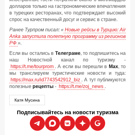
долларов только на гастрономические впечатления
в турецких ресторанах, что подтверждает высокий
спрос на качественный досуг и сервис в стране.
Ранее Турпром писал: «
Новые рейсы в Турцию: Air
Anka запустила полетную программу из регионов
РФ
».
Если вы остались в
Телеграме
, то подпишитесь на
наш Новостной канал по туризму -
https://t.me/tourprom
. А если вы перешли в
Мах
, то
мы транслируем туристические новости и туда:
https://max.ru/id7743542912_biz
. А тут публикуются
полезные
рецепты
-
https://t.me/zoj_news
.
Катя Мусина
Подписывайтесь на новости туризма