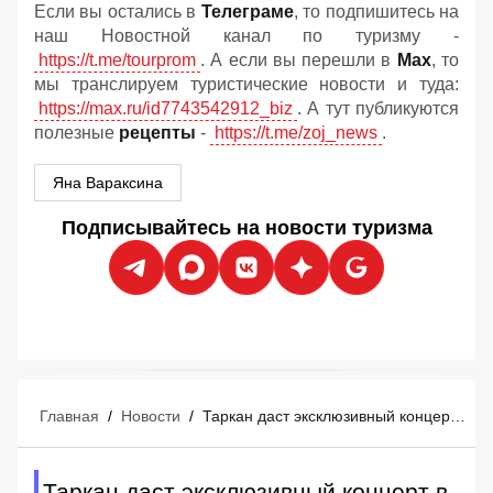
Если вы остались в
Телеграме
, то подпишитесь на
наш Новостной канал по туризму -
https://t.me/tourprom
. А если вы перешли в
Мах
, то
мы транслируем туристические новости и туда:
https://max.ru/id7743542912_biz
. А тут публикуются
полезные
рецепты
-
https://t.me/zoj_news
.
Яна Вараксина
Подписывайтесь на новости туризма
Главная
/
Новости
/
Таркан даст эксклюзивный концерт в Мармарисе 29 августа: российские туристы уже покупают билеты
Таркан даст эксклюзивный концерт в