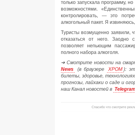
только запускала программу, н
возможностями. «Единственн
контролировать, — это потре
алкогольный пакет. Я извиняюсь,
Туристы возмущенно заявили, чт
отказаться от него. Заодно 
позволяет непьющим пассажир
полного набора алкоголя.
➔ Смотрите новости на смар
News
(в браузере
ХРОМ
): э
билеты, здоровье, технологиях
прогнозы, лайхаки о саде и ог
наш Канал новостей в
Telegra
Спасибо что смотрите рекла