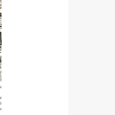
м
ё
и