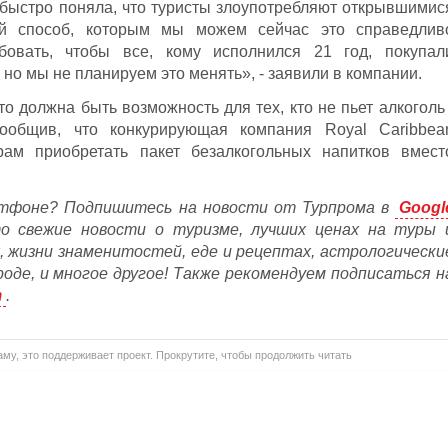
о быстро поняла, что туристы злоупотребляют открывшимис
ый способ, которым мы можем сейчас это справедлив
бовать, чтобы все, кому исполнился 21 год, покупал
 но мы не планируем это менять», - заявили в компании.
о должна быть возможность для тех, кто не пьет алкоголь 
сообщив, что конкурирующая компания Royal Caribbea
ам приобретать пакет безалкогольных напитков вмест
тфоне? Подпишитесь на новости от Турпрома в
Googl
то свежие новости о туризме, лучших ценах на туры 
, жизни знаменитостей, еде и рецептах, астрологически
ороде, и многое другое! Также рекомендуем подписаться н
m
.
му, это поддерживает проект. Прокрутите, чтобы продолжить читать