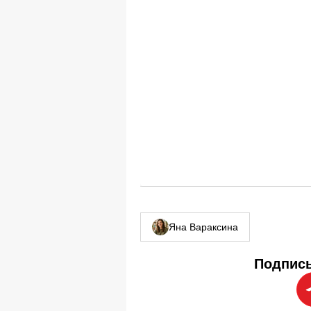
Яна Вараксина
Подписы