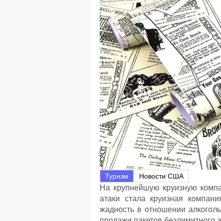
Туризм
Новости США
На крупнейшую круизную компа
атаки стала круизная компания
жадность в отношении алкогол
продажи пакетов безлимитного ал