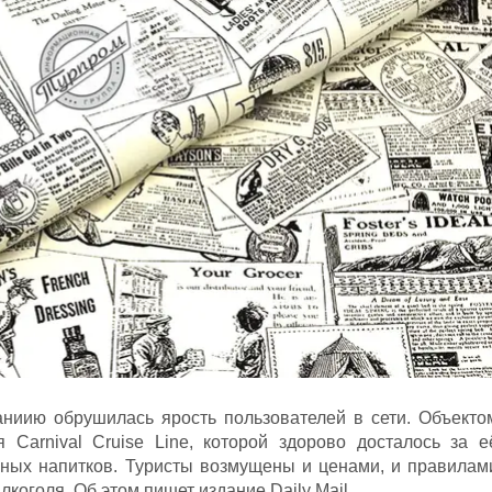
ниию обрушилась ярость пользователей в сети. Объекто
 Carnival Cruise Line, которой здорово досталось за е
ьных напитков. Туристы возмущены и ценами, и правилам
коголя. Об этом пишет издание Daily Mail