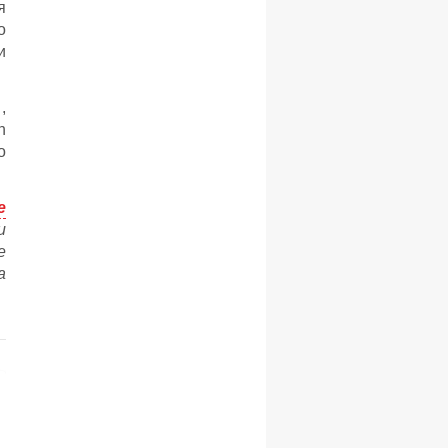
я
о
и
,
n
о
e
и
е
а