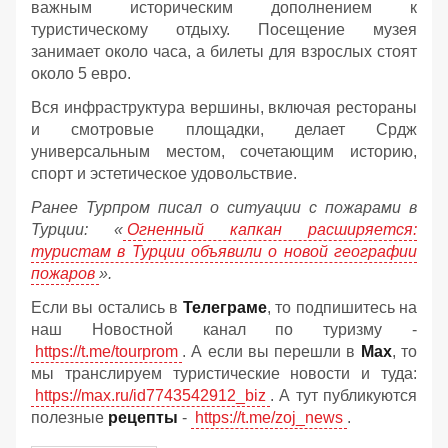
важным историческим дополнением к
туристическому отдыху. Посещение музея
занимает около часа, а билеты для взрослых стоят
около 5 евро.
Вся инфраструктура вершины, включая рестораны
и смотровые площадки, делает Срдж
универсальным местом, сочетающим историю,
спорт и эстетическое удовольствие.
Ранее Турпром писал о ситуации с пожарами в
Турции: «
Огненный капкан расширяется:
туристам в Турции объявили о новой географии
пожаров
».
Если вы остались в
Телеграме
, то подпишитесь на
наш Новостной канал по туризму -
https://t.me/tourprom
. А если вы перешли в
Мах
, то
мы транслируем туристические новости и туда:
https://max.ru/id7743542912_biz
. А тут публикуются
полезные
рецепты
-
https://t.me/zoj_news
.