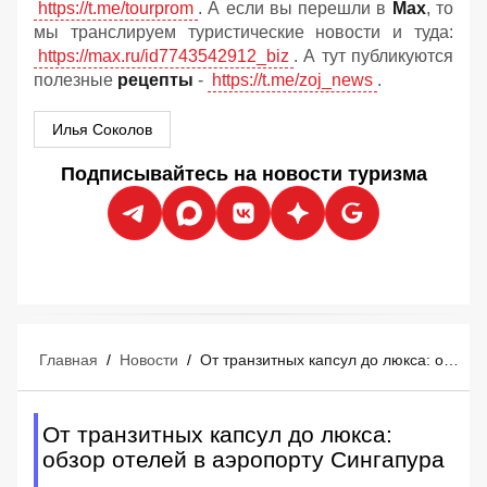
https://t.me/tourprom
. А если вы перешли в
Мах
, то
мы транслируем туристические новости и туда:
https://max.ru/id7743542912_biz
. А тут публикуются
полезные
рецепты
-
https://t.me/zoj_news
.
Илья Соколов
Подписывайтесь на новости туризма
Главная
/
Новости
/
От транзитных капсул до люкса: обзор отелей в аэропорту Сингапура
От транзитных капсул до люкса:
обзор отелей в аэропорту Сингапура