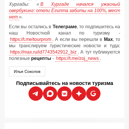
Хургады: «
В Хургаде начался ужасный
овербукинг: отели Египта забиты на 100%, мест
нет
».
Если вы остались в
Телеграме
, то подпишитесь на
наш Новостной канал по туризму -
https://t.me/tourprom
. А если вы перешли в
Мах
, то
мы транслируем туристические новости и туда:
https://max.ru/id7743542912_biz
. А тут публикуются
полезные
рецепты
-
https://t.me/zoj_news
.
Илья Соколов
Подписывайтесь на новости туризма