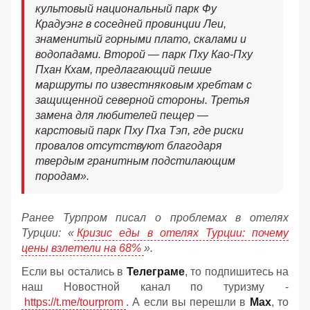
культовый национальный парк Фу
Крадуэнг в соседней провинции Леи,
знаменитый горными плато, скалами и
водопадами. Второй — парк Пху Као-Пху
Пхан Кхам, предлагающий пешие
маршруты по известняковым хребтам с
защищенной северной стороны. Третья
замена для любителей пещер —
карстовый парк Пху Пха Тэп, где риски
провалов отсутствуют благодаря
твердым гранитным подстилающим
породам».
Ранее Турпром писал о проблемах в отелях
Турции: «
Кризис еды в отелях Турции: почему
цены взлетели на 68%
».
Если вы остались в
Телеграме
, то подпишитесь на
наш Новостной канал по туризму -
https://t.me/tourprom
. А если вы перешли в
Мах
, то