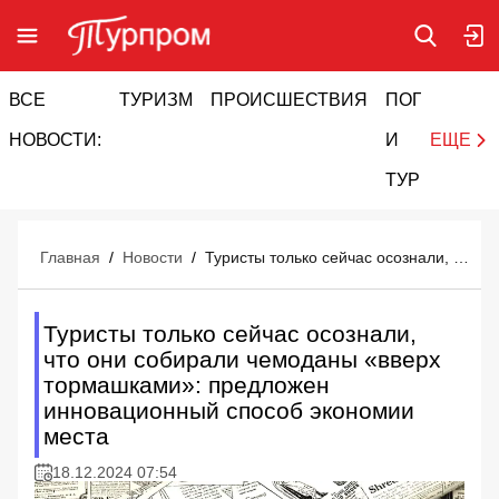
ВСЕ
ТУРИЗМ
ПРОИСШЕСТВИЯ
ПОГОДА
И
НОВОСТИ:
И
ЕЩЕ
ТУРИЗМ
Главная
/
Новости
/
Туристы только сейчас осознали, что они собирали чемоданы «вверх тормашками»: предложен инновационный способ экономии места
Туристы только сейчас осознали,
что они собирали чемоданы «вверх
тормашками»: предложен
инновационный способ экономии
места
18.12.2024 07:54