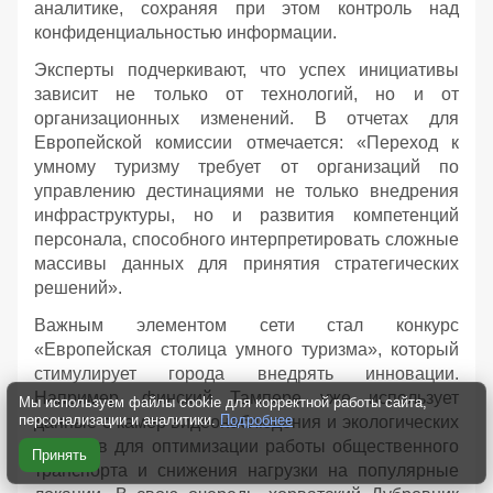
аналитике, сохраняя при этом контроль над
конфиденциальностью информации.
Эксперты подчеркивают, что успех инициативы
зависит не только от технологий, но и от
организационных изменений. В отчетах для
Европейской комиссии отмечается: «Переход к
умному туризму требует от организаций по
управлению дестинациями не только внедрения
инфраструктуры, но и развития компетенций
персонала, способного интерпретировать сложные
массивы данных для принятия стратегических
решений».
Важным элементом сети стал конкурс
«Европейская столица умного туризма», который
стимулирует города внедрять инновации.
Например, финский Тампере уже использует
Мы используем файлы cookie для корректной работы сайта,
персонализации и аналитики.
Подробнее
данные с камер видеонаблюдения и экологических
датчиков для оптимизации работы общественного
Принять
транспорта и снижения нагрузки на популярные