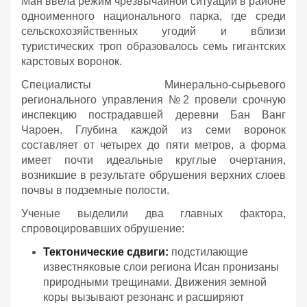
Ман ввела режим чрезвычайной ситуации в районе
одноименного национального парка, где среди
сельскохозяйственных угодий и вблизи
туристических троп образовалось семь гигантских
карстовых воронок.
Специалисты Минерально-сырьевого
регионального управления №2 провели срочную
инспекцию пострадавшей деревни Бан Ванг
Чароен. Глубина каждой из семи воронок
составляет от четырех до пяти метров, а форма
имеет почти идеальные круглые очертания,
возникшие в результате обрушения верхних слоев
почвы в подземные полости.
Ученые выделили два главных фактора,
спровоцировавших обрушение:
Тектонические сдвиги:
подстилающие
известняковые слои региона Исан пронизаны
природными трещинами. Движения земной
коры вызывают резонанс и расширяют