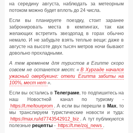
на середину августа, наблюдать за метеорным
потоком можно будет вплоть до 24 числа.
Если вы планируете поездку, стоит заранее
забронировать места в кемпингах, так как
желающих встретить звездопад в горах обычно
немало. И не забудьте взять теплые вещи: даже в
августе на высоте двух тысяч метров ночи бывают
довольно прохладными.
А тем временем для туристов в Египте скоро
совсем не останется мест: «
В Хургаде начался
ужасный овербукинг: отели Египта забиты на
100%, мест нет
».
Если вы остались в
Телеграме
, то подпишитесь на
наш Новостной канал по туризму -
https://t.me/tourprom
. А если вы перешли в
Мах
, то
мы транслируем туристические новости и туда:
https://max.ru/id7743542912_biz
. А тут публикуются
полезные
рецепты
-
https://t.me/zoj_news
.