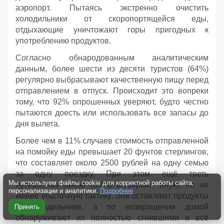
аэропорт. Пытаясь экстренно очистить
холодильники от скоропортящейся еды,
отдыхающие уничтожают горы пригодных к
употреблению продуктов.
Согласно обнародованным аналитическим
данным, более шести из десяти туристов (64%)
регулярно выбрасывают качественную пищу перед
отправлением в отпуск. Происходит это вопреки
тому, что 92% опрошенных уверяют, будто честно
пытаются доесть или использовать все запасы до
дня вылета.
Более чем в 11% случаев стоимость отправленной
на помойку еды превышает 20 фунтов стерлингов,
что составляет около 2500 рублей на одну семью
за одну поездку. При этом ещё треть
Мы используем файлы cookie для корректной работы сайта,
путешественников (33%) выбирают иную, но не
персонализации и аналитики.
Подробнее
менее убыточную тактику: они оставляют продукты
в холодильнике, а по возвращении домой
Принять
обнаруживают их полностью сгнившими и всё