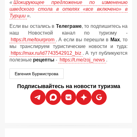
«
Шокирующее предложение по изменению
шведского стола в отелях «все включено» в
Турции
».
Если вы остались в
Телеграме
, то подпишитесь на
наш Новостной канал по туризму -
https://t.me/tourprom
. А если вы перешли в
Мах
, то
мы транслируем туристические новости и туда:
https://max.ru/id7743542912_biz
. А тут публикуются
полезные
рецепты
-
https://t.me/zoj_news
.
Евгения Бурмистрова
Подписывайтесь на новости туризма