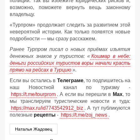
полиции. Так вы избежите юридических рисков и,
возможно, поможете вернуть вещь законному
владельцу.
«Турпром» продолжает следить за развитием этой
невероятной истории. Как только появятся новые
подробности — мы сразу расскажем.
Ранее Турпром писал о новых приёмах изъятия
денежных знаков у туристов:
«
Кошмар в небе:
деньги российских туристов воры начали красть
прямо на рейсах в Турцию
».
Если вы остались в
Телеграме
, то подпишитесь на
наш Новостной канал по туризму -
https://t.me/tourprom
. А если вы перешли в
Мах
, то
мы транслируем туристические новости и туда:
https://max.ru/id7743542912_biz
. А тут публикуются
полезные
рецепты
-
https://t.me/zoj_news
.
Наталья Жадовец