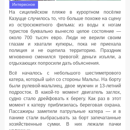
Интересное
На сицилийском пляже в курортном посёлке
Казуцце случилось то, что больше похоже на сцену
из остросюжетного фильма: из воды к ногам
туристов буквально вынесло целое состояние —
около 700 тысяч евро. Люди не верили своим
глазам и хватали купюры, пока не приехала
полиция и не оцепила территорию. Праздник
мгновенно сменился тревогой: деньги изъяли, а
отдыхающих попросили дать объяснения.
Всё началось с небольшого шестиметрового
катера, который шёл со стороны Мальты. На борту
были рулевой‑мальтиец, двое мужчин и 13‑летний
подросток. В какой‑то момент двигатель заглох,
судно стало дрейфовать к берегу. Как раз в этот
момент к катеру приблизилась береговая охрана.
Пассажиры заметили патрульные катера — и в
панике стали выбрасывать за борт запечатанные
хозяйственные сумки. В них лежали пачки