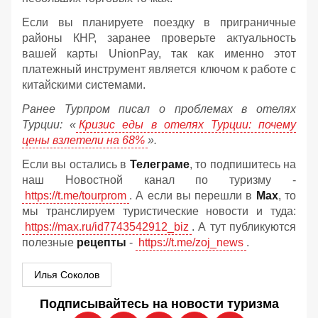
Если вы планируете поездку в приграничные
районы КНР, заранее проверьте актуальность
вашей карты UnionPay, так как именно этот
платежный инструмент является ключом к работе с
китайскими системами.
Ранее Турпром писал о проблемах в отелях
Турции: «
Кризис еды в отелях Турции: почему
цены взлетели на 68%
».
Если вы остались в
Телеграме
, то подпишитесь на
наш Новостной канал по туризму -
https://t.me/tourprom
. А если вы перешли в
Мах
, то
мы транслируем туристические новости и туда:
https://max.ru/id7743542912_biz
. А тут публикуются
полезные
рецепты
-
https://t.me/zoj_news
.
Илья Соколов
Подписывайтесь на новости туризма