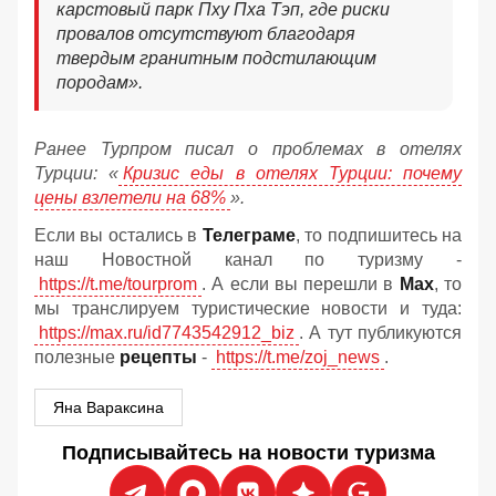
карстовый парк Пху Пха Тэп, где риски
провалов отсутствуют благодаря
твердым гранитным подстилающим
породам».
Ранее Турпром писал о проблемах в отелях
Турции: «
Кризис еды в отелях Турции: почему
цены взлетели на 68%
».
Если вы остались в
Телеграме
, то подпишитесь на
наш Новостной канал по туризму -
https://t.me/tourprom
. А если вы перешли в
Мах
, то
мы транслируем туристические новости и туда:
https://max.ru/id7743542912_biz
. А тут публикуются
полезные
рецепты
-
https://t.me/zoj_news
.
Яна Вараксина
Подписывайтесь на новости туризма