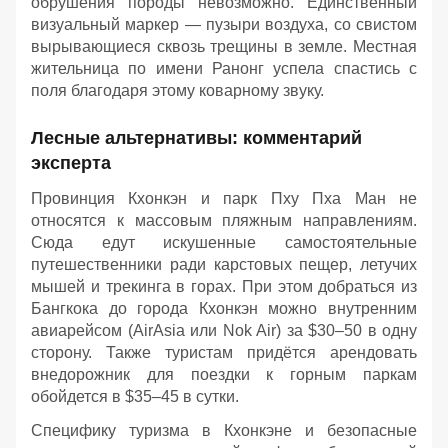
обрушения породы невозможно. Единственный
визуальный маркер — пузыри воздуха, со свистом
вырывающиеся сквозь трещины в земле. Местная
жительница по имени Ранонг успела спастись с
поля благодаря этому коварному звуку.
Лесные альтернативы: комментарий
эксперта
Провинция Кхонкэн и парк Пху Пха Ман не
относятся к массовым пляжным направлениям.
Сюда едут искушенные самостоятельные
путешественники ради карстовых пещер, летучих
мышей и трекинга в горах. При этом добраться из
Бангкока до города Кхонкэн можно внутренним
авиарейсом (AirAsia или Nok Air) за $30–50 в одну
сторону. Также туристам придётся арендовать
внедорожник для поездки к горным паркам
обойдется в $35–45 в сутки.
Специфику туризма в Кхонкэне и безопасные