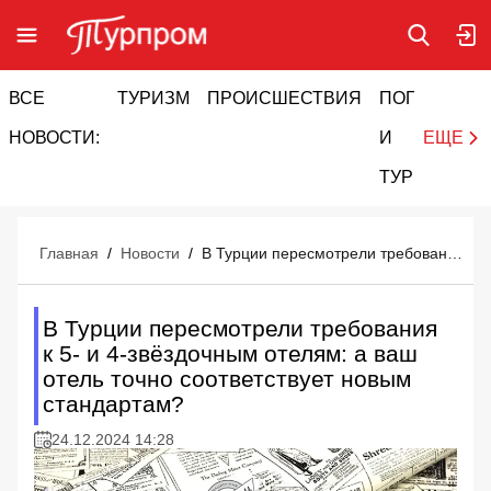
ВСЕ
ТУРИЗМ
ПРОИСШЕСТВИЯ
ПОГОДА
И
НОВОСТИ:
И
ЕЩЕ
ТУРИЗМ
Главная
/
Новости
/
В Турции пересмотрели требования к 5- и 4-звёздочным отелям: а ваш отель точно соответствует новым стандартам?
В Турции пересмотрели требования
к 5- и 4-звёздочным отелям: а ваш
отель точно соответствует новым
стандартам?
24.12.2024 14:28