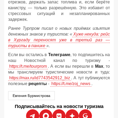
отрезков, держать запас топлива и, если берёте
канистру, — только разрешённую. Это избавит от
стрессовых ситуаций и незапланированных
задержек.
Ранее Турпром писал о новых приёмах изъятия
денежных знаков у туристов:
«
Хуже некуда: рейс
в Хургаду переносят уже в третий раз —
туристы в панике
».
Если вы остались в
Телеграме
, то подпишитесь на
наш Новостной канал по туризму -
https://t.me/tourprom
. А если вы перешли в
Мах
, то
мы транслируем туристические новости и туда:
https://max.ru/id7743542912_biz
. А тут публикуются
полезные
рецепты
-
https://t.me/zoj_news
.
Евгения Бурмистрова
Подписывайтесь на новости туризма