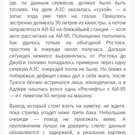
где, по данным сервисов, должно было быть
топливо. На деле АЗС оказалась «сухой» — а
запас хода уже таял на глазах. Пришлось
экстренно доливать 30 литров из канистры, а потом
заправляться АИ‑92 на ближайшей станции — хотя
авто рассчитано на АИ‑95. Полноценно пополнить
бак удалось только на объездной Ростова,
простояв в очереди около получаса. Дальше
ситуация немного выровнялась: от Ростова до
Джубги топливо попадалось примерно через одну
сетевую АЗС, очередей почти не было. Но ближе к
побережью дефицит снова дал о себе знать: после
Туапсе бензин встречался лишь эпизодически, а в
Адлере нашлась всего одна «Роснефть» с АИ‑95
— и с лимитом 50 литров на машину.
Вывод, который стоит взять на заметку: не ждите,
пока стрелка упадёт ниже трети бака. Небольшие
очереди — повод не проезжать мимо. А
приложениям лучше не доверять слепо: данные
обновляются с задержкой, а реальная картина