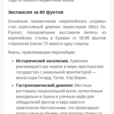
годы оставался бюджетным хабом.
Экспансия за 60 фунтов
Основным локомотивом «европейского штурма»
стал агрессивный демпинг лоукостеров (Wizz Air,
Flyone). Авиакомпании выставили билеты из
европейских столиц в Ереван от 59,99 фунтов
стерлингов (около 70 евро) в одну сторону.
Факты, привлекающие европейцев:
Исторический эксклюзив.
Армению
рекламируют как первое в мире христианское
государство с уникальной архитектурой —
монастыри Гегард, Татев, Хор Вирап.
Гастрономический демпинг.
Местные
рестораны национальной кухни, аутентичные
винодельни в Арени и уличные кафе для
обладателей фунтов и евро кажутся
практически бесплатными, что провоцирует
колоссальные объемы трат внутри страны со