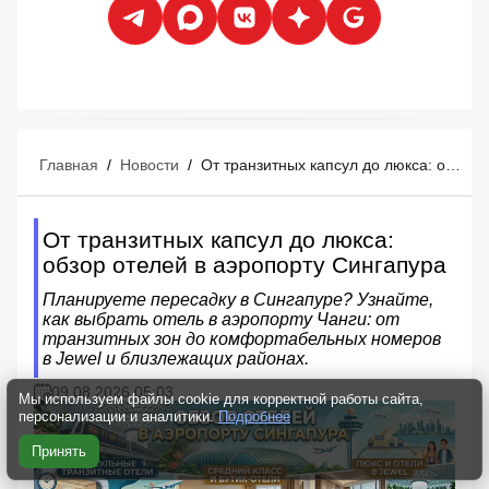
Главная
/
Новости
/
От транзитных капсул до люкса: обзор отелей в аэропорту Сингапура
От транзитных капсул до люкса:
обзор отелей в аэропорту Сингапура
Планируете пересадку в Сингапуре? Узнайте,
как выбрать отель в аэропорту Чанги: от
транзитных зон до комфортабельных номеров
в Jewel и близлежащих районах.
09.08.2026 05:03
Мы используем файлы cookie для корректной работы сайта,
персонализации и аналитики.
Подробнее
Принять