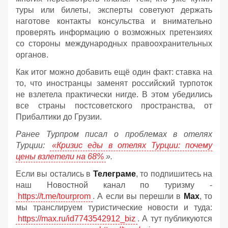
туры или билеты, эксперты советуют держать
наготове контакты консульства и внимательно
проверять информацию о возможных претензиях
со стороны международных правоохранительных
органов.
Как итог можно добавить ещё один факт: ставка на
то, что иностранцы заменят российский турпоток
не взлетела практически нигде. В этом убедились
все страны постсоветского пространства, от
Прибалтики до Грузии.
Ранее Турпром писал о проблемах в отелях
Турции:
«Кризис еды в отелях Турции: почему
цены взлетели на 68%
».
Если вы остались в
Телеграме
, то подпишитесь на
наш Новостной канал по туризму -
https://t.me/tourprom
. А если вы перешли в
Мах
, то
мы транслируем туристические новости и туда:
https://max.ru/id7743542912_biz
. А тут публикуются