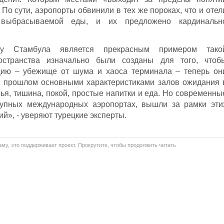
 По сути, аэропорты обвинили в тех же пороках, что и отел
х выбрасываемой еды, и их предложено кардинальн
у Стамбула
является прекрасным примером тако
остранства изначально были созданы для того, чтоб
цию – убежище от шума и хаоса терминала – теперь он
В прошлом основными характеристиками залов ожидания 
ья, тишина, покой, простые напитки и еда. Но современны
рупных международных аэропортах, вышли за рамки эти
й», - уверяют турецкие эксперты.
му, это поддерживает проект. Прокрутите, чтобы продолжить читать