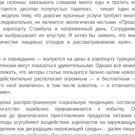
ди склонны заказывать слишком много еды и тратить е
стаются десятки полупустых тарелок», - пишет один и
 модную тему, что дорогие кухонные услуги требуют мног
следовательно, не являются экологически чистыми. «Прош
 аэропорту Стамбула в напряженный день. Сотрудник
и выбрасывают ее впустую. Я хотел бы заявить, что мн
личестве пищевых отходов в рассматриваемом зале», 
— и оправданно — жалуются на цены в аэропорту турецко
етензии могут показаться удивительными. Однако всё може
ложить, что авторы статьи пользуется бизнес-залом новог
 действительно располагает огромным — и бесплатным 
го «всё включено», в том числе алкоголь — и отличаетс
ами».
роко распространенную социальную тенденцию, согласн
огатство ошибочно приравнивается к избытку. О
ков до фактического приготовления продуктов питания 
етоды усугубляют воздействие аэропортов на окружающу
еделяем как деградацию окружающей среды», - далее пишу