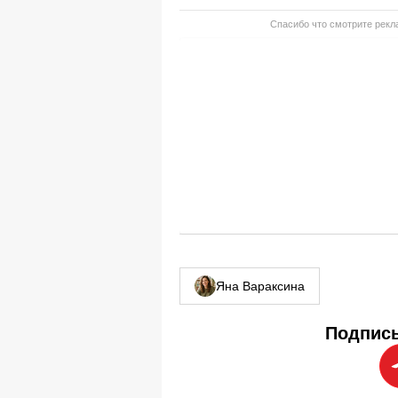
Спасибо что смотрите рекла
Яна Вараксина
Подписы