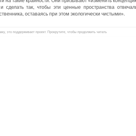
ти на такие крайности. Они призывают «изменить концепци
и сделать так, чтобы эти ценные пространства отвечал
твенника, оставаясь при этом экологически чистыми».
му, это поддерживает проект. Прокрутите, чтобы продолжить читать