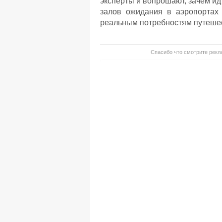
эксперты и вопрошают, зачем ид
залов ожидания в аэропортах 
реальным потребностям путешес
Спасибо что смотрите рекла