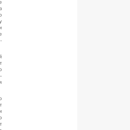
е
з
о
у
и
е
-
й
т
о
—
я
о
т
и
ю
т