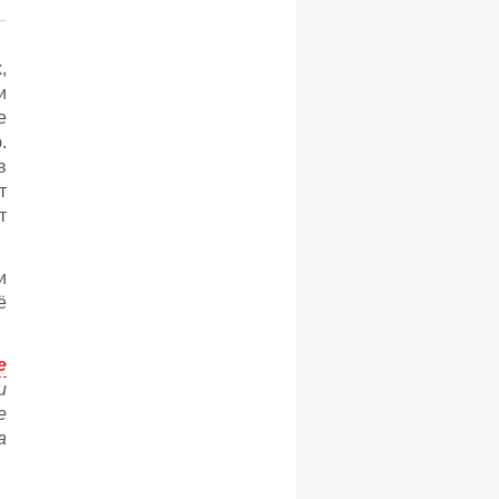
,
и
е
.
в
т
т
и
ё
e
и
е
а