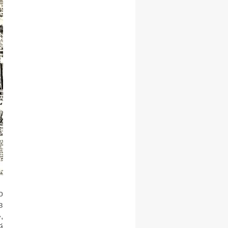
о
в
,
й