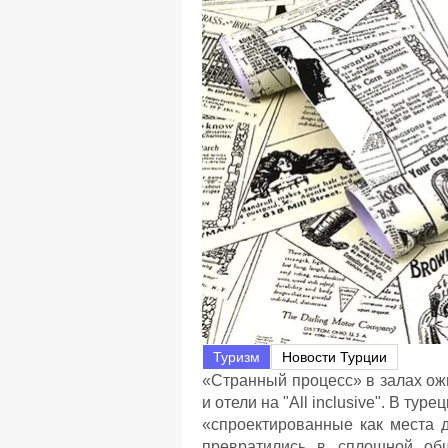
Туризм
Новости Турции
«Странный процесс» в залах ожи
и отели на "All inclusive". В т
«спроектированные как места 
превратились в сплошной об