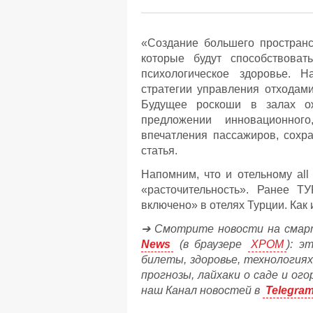
«Создание большего пространс
которые будут способствоват
психологическое здоровье. 
стратегии управления отходами
Будущее роскоши в залах ож
предложении инновационного
впечатления пассажиров, сохр
статья.
Напомним, что и отельному аll 
«расточительность». Ранее 
включено» в отелях Турции. Ка
➔ Смотрите новости на смар
News
(в браузере
ХРОМ
): э
билеты, здоровье, технологиях
прогнозы, лайхаки о саде и ог
наш Канал новостей в
Telegra