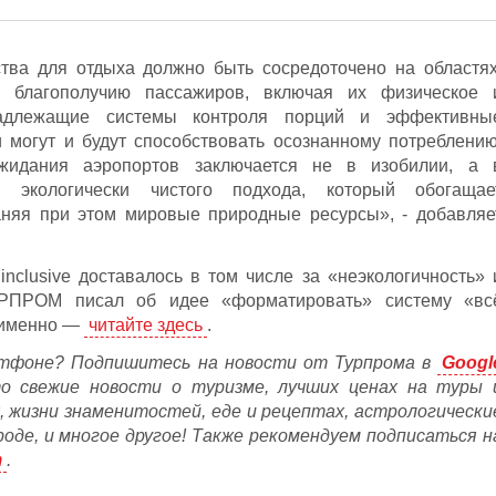
тва для отдыха должно быть сосредоточено на областях
ь благополучию пассажиров, включая их физическое 
Надлежащие системы контроля порций и эффективны
 могут и будут способствовать осознанному потреблению
идания аэропортов заключается не в изобилии, а 
, экологически чистого подхода, который обогащае
аняя при этом мировые природные ресурсы», - добавляе
inclusive доставалось в том числе за «неэкологичность» 
ТУРПРОМ писал об идее «форматировать» систему «вс
к именно —
читайте здесь
.
тфоне? Подпишитесь на новости от Турпрома в
Googl
то свежие новости о туризме, лучших ценах на туры 
, жизни знаменитостей, еде и рецептах, астрологически
ороде, и многое другое! Также рекомендуем подписаться н
m
.