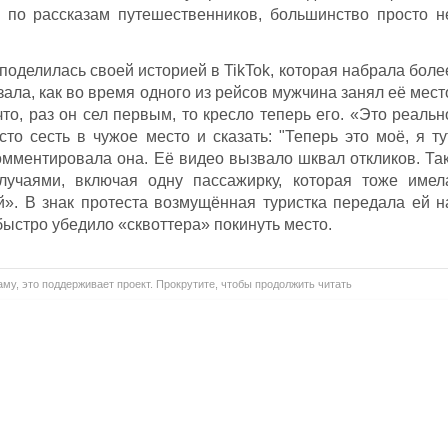
я по рассказам путешественников, большинство просто н
оделилась своей историей в TikTok, которая набрала боле
зала, как во время одного из рейсов мужчина занял её мест
что, раз он сел первым, то кресло теперь его. «Это реальн
то сесть в чужое место и сказать: "Теперь это моё, я ту
мментировала она. Её видео вызвало шквал откликов. Так
лучаями, включая одну пассажирку, которая тоже имел
ей». В знак протеста возмущённая туристка передала ей н
быстро убедило «сквоттера» покинуть место.
му, это поддерживает проект. Прокрутите, чтобы продолжить читать