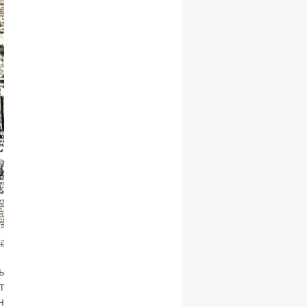
ь
т
н