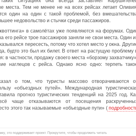
аких ситуациях она всегда заставляет нарушителе
е места. Тем не менее не на всех рейсах летает Оливия
тся один на один с такой проблемой, без вмешательств
льшее недовольство и стычки среди пассажиров.
квоттинга» в самолётах уже появляются на форумах. Оди
на его рейсе трое пассажиров заняли не свои места. Один и
казывался пересесть, потому что хотел место у окна. Други
да, будто это был их билет. В ответ на растущую проблему 
: в частности, продажу своего места «борзому захватчику»
ие наглецов с рейса. Однако ясно одно: терпеть тако
зал о том, что туристы массово отворачиваются о
льзу «объездных путей». Международная туристическа
авила прогноз туристических тенденций на 2025 год. Ка
 всё чаще отказываются от посещения раскрученны
есто этого так называемые «объездные пути» (
подробност
му, это поддерживает проект. Прокрутите, чтобы продолжить читать