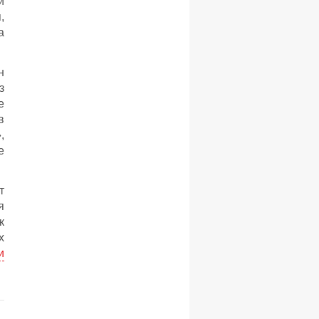
й
,
а
н
з
е
в
,
е
т
я
к
х
и