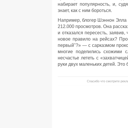
набирает популярность, и, суд
знает, как с ним бороться.
Например, блогер Шэннон Элла п
212.000 просмотров. Она расска
и отказался пересесть, заявив, 
новое правило на рейсах? Прос
первый"?» — с сарказмом проко
многие поделились схожими с
несчастье лететь с «захватчиц
руки двух маленьких детей. Это 
Спасибо что смотрите рекла