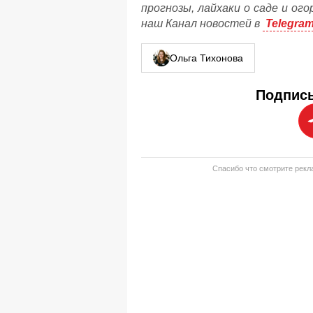
прогнозы, лайхаки о саде и ог
наш Канал новостей в
Telegra
Ольга Тихонова
Подписы
Спасибо что смотрите рекла