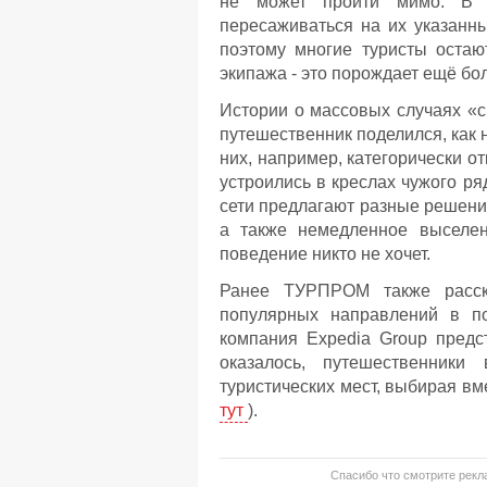
не может пройти мимо. В т
пересаживаться на их указанны
поэтому многие туристы остаю
экипажа - это порождает ещё бо
Истории о массовых случаях «с
путешественник поделился, как 
них, например, категорически от
устроились в креслах чужого ря
сети предлагают разные решения
а также немедленное выселен
поведение никто не хочет.
Ранее ТУРПРОМ также расска
популярных направлений в по
компания Expedia Group предст
оказалось, путешественники
туристических мест, выбирая вм
тут
).
Спасибо что смотрите рекла