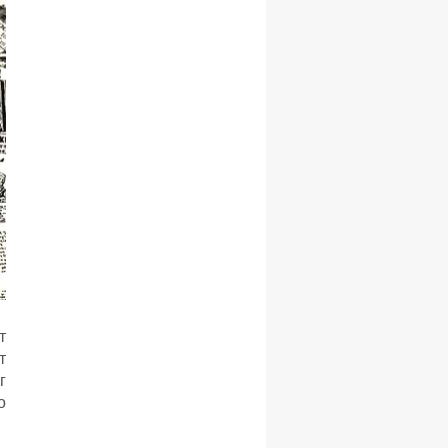
т
т
г
о