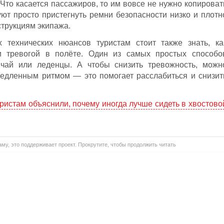
Что касается пассажиров, то им вовсе не нужно копироват
уют просто пристегнуть ремни безопасности низко и плотн
струкциям экипажа.
 технических нюансов туристам стоит также знать, ка
и тревогой в полёте. Один из самых простых способо
ай или леденцы. А чтобы снизить тревожность, можн
медленным ритмом — это помогает расслабиться и снизит
ристам объяснили, почему иногда лучше сидеть в хвостово
му, это поддерживает проект. Прокрутите, чтобы продолжить читать