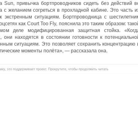
а Sun, привычка бортпроводников сидеть без действий в
а с желанием согреться в прохладной кабине. Это часть и
к экстренным ситуациям. Бортпроводница с шестилетни
оцсетях как Court Too Fly, пояснила это таким образом: тако
ом деле модифицированная защитная стойка. «Когд
, они находятся в состоянии готовности к потенциально
нным ситуациям. Это позволяет сохранить концентрацию 
тические моменты полёта», — рассказала она.
му, это поддерживает проект. Прокрутите, чтобы продолжить читать