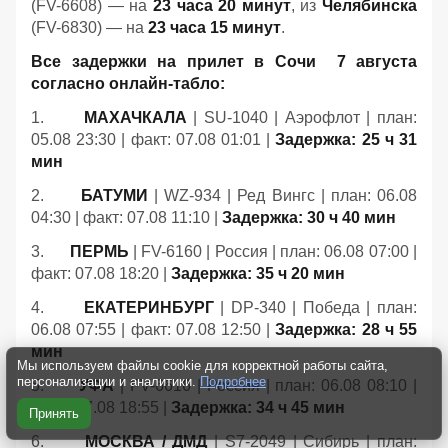
(FV-6608) — на
23 часа 20 минут
, из
Челябинска
(FV-6830) — на
23 часа 15 минут
.
Все задержки на прилет в Сочи 7 августа
согласно онлайн-табло:
1.
МАХАЧКАЛА
| SU-1040 | Аэрофлот | план:
05.08 23:30 | факт: 07.08 01:01 |
Задержка: 25 ч 31
мин
2.
БАТУМИ
| WZ-934 | Ред Вингс | план: 06.08
04:30 | факт: 07.08 11:10 |
Задержка: 30 ч 40 мин
3.
ПЕРМЬ
| FV-6160 | Россия | план: 06.08 07:00 |
факт: 07.08 18:20 |
Задержка: 35 ч 20 мин
4.
ЕКАТЕРИНБУРГ
| DP-340 | Победа | план:
06.08 07:55 | факт: 07.08 12:50 |
Задержка: 28 ч 55
мин
Мы используем файлы cookie для корректной работы сайта,
персонализации и аналитики.
Подробнее
5.
УФА
| FV-6616 | Россия | план: 06.08 08:10 |
факт: 07.08 18:55 |
Задержка: 34 ч 45 мин
Принять
6.
МОСКВА / ДМД
| S7-2049 | Сибирь | план: