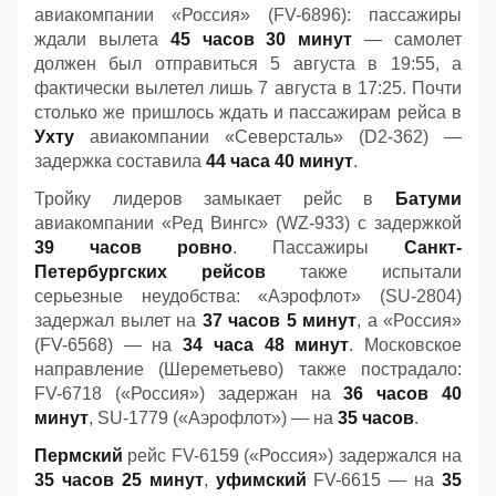
авиакомпании «Россия» (FV-6896): пассажиры
ждали вылета
45 часов 30 минут
— самолет
должен был отправиться 5 августа в 19:55, а
фактически вылетел лишь 7 августа в 17:25. Почти
столько же пришлось ждать и пассажирам рейса в
Ухту
авиакомпании «Северсталь» (D2-362) —
задержка составила
44 часа 40 минут
.
Тройку лидеров замыкает рейс в
Батуми
авиакомпании «Ред Вингс» (WZ-933) с задержкой
39 часов ровно
. Пассажиры
Санкт-
Петербургских рейсов
также испытали
серьезные неудобства: «Аэрофлот» (SU-2804)
задержал вылет на
37 часов 5 минут
, а «Россия»
(FV-6568) — на
34 часа 48 минут
. Московское
направление (Шереметьево) также пострадало:
FV-6718 («Россия») задержан на
36 часов 40
минут
, SU-1779 («Аэрофлот») — на
35 часов
.
Пермский
рейс FV-6159 («Россия») задержался на
35 часов 25 минут
,
уфимский
FV-6615 — на
35