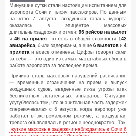
Минувшие сутки стали настоящим испытанием для
аэропорта Сочи и тысяч пассажиров. По данным
на утро 7 августа, воздушная гавань курорта
оказалась в эпицентре массовых
длительныхзадержек и отмен:
96 рейсов на вылет
и
46 на прилет
, то есть в общей сложности
142
авиарейса
, были задержаны, а еще
6 вылетов
и
4
прилета
и вовсе отменены. Цифры говорят сами
за себя — это один из самых масштабных сбоев в
работе аэропорта за последнее время.
Причина столь массовых нарушений расписания
— временные ограничения на прием и выпуск
воздушных судов, введенные из-за угрозы атак
беспилотных летательных аппаратов. Ситуация
усугублялась тем, что значительная часть задержек
«перекочевала» с 6 августа, когда аэропорт уже
работал в экстремальном режиме, а воздушная
тревога объявлялась в регионе неоднократно. Так,
жуткие массовые задержки наблюдались в Сочи 6
августа: тогда застряли 175 рейсов,