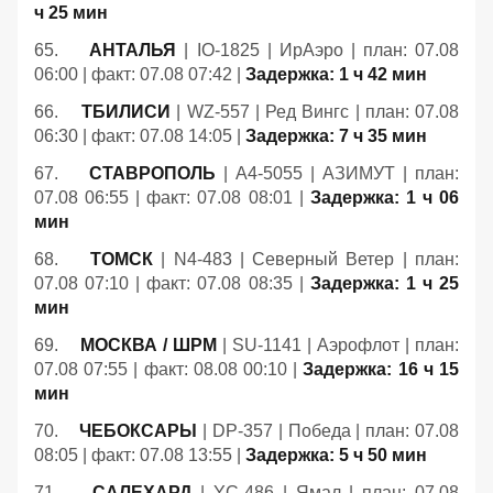
ч 25 мин
65.
АНТАЛЬЯ
| IO-1825 | ИрАэро | план: 07.08
06:00 | факт: 07.08 07:42 |
Задержка: 1 ч 42 мин
66.
ТБИЛИСИ
| WZ-557 | Ред Вингс | план: 07.08
06:30 | факт: 07.08 14:05 |
Задержка: 7 ч 35 мин
67.
СТАВРОПОЛЬ
| A4-5055 | АЗИМУТ | план:
07.08 06:55 | факт: 07.08 08:01 |
Задержка: 1 ч 06
мин
68.
ТОМСК
| N4-483 | Северный Ветер | план:
07.08 07:10 | факт: 07.08 08:35 |
Задержка: 1 ч 25
мин
69.
МОСКВА / ШРМ
| SU-1141 | Аэрофлот | план:
07.08 07:55 | факт: 08.08 00:10 |
Задержка: 16 ч 15
мин
70.
ЧЕБОКСАРЫ
| DP-357 | Победа | план: 07.08
08:05 | факт: 07.08 13:55 |
Задержка: 5 ч 50 мин
71.
САЛЕХАРД
| YC-486 | Ямал | план: 07.08