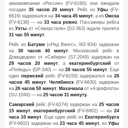
авиакомпании «Россия» (FV-6160): они ожидали
посадки
35 часов 20 минут
. Рейс из
Уфы
(FV-
6616) задержался на
34 часа 45 минут
, а из
Омска
(FV-6138) — на
33 часа ровно
. Пассажиры рейса
из
Ухты
от «Северстали» (D2-363) ждали прилета
31 час 55 минут
.
Рейс из
Батуми
(«Ред Вингс», WZ-934) задержан
на
30 часов 40 минут
. Московский рейс в
Домодедово от «Сибири» (S7-2049) задержан на
29 часов 20 минут
, а
екатеринбургский
от
«Победы» (DP-340) — на
28 часов 55 минут
. Еще
один
пермский
рейс (FV-6150) задержался на
28
часов 45 минут
.
Челябинск
(FV-6630) задержан
на
26 часов 50 минут
,
Махачкала
от «Аэрофлота»
(SU-1040) — на
25 часов 31 минуту
.
Самарский
рейс (FV-6274) задержан на
25 часов
15 минут
,
екатеринбургский
(FV-6902) — на
24
часа 10 минут
. Еще один рейс из
Екатеринбурга
(FV-6602) задержан на
23 часа 45 минут
, из
Уфы