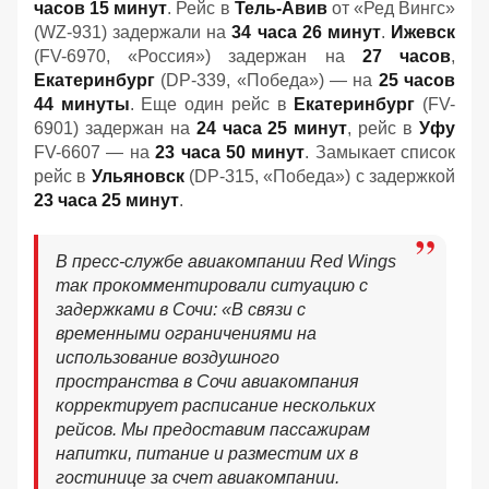
часов 15 минут
. Рейс в
Тель-Авив
от «Ред Вингс»
(WZ-931) задержали на
34 часа 26 минут
.
Ижевск
(FV-6970, «Россия») задержан на
27 часов
,
Екатеринбург
(DP-339, «Победа») — на
25 часов
44 минуты
. Еще один рейс в
Екатеринбург
(FV-
6901) задержан на
24 часа 25 минут
, рейс в
Уфу
FV-6607 — на
23 часа 50 минут
. Замыкает список
рейс в
Ульяновск
(DP-315, «Победа») с задержкой
23 часа 25 минут
.
В пресс-службе авиакомпании Red Wings
так прокомментировали ситуацию с
задержками в Сочи: «В связи с
временными ограничениями на
использование воздушного
пространства в Сочи авиакомпания
корректирует расписание нескольких
рейсов. Мы предоставим пассажирам
напитки, питание и разместим их в
гостинице за счет авиакомпании.