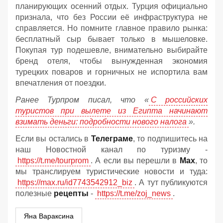
планирующих осенний отдых. Турция официально
признала, что без России её инфраструктура не
справляется. Но помните главное правило рынка:
бесплатный сыр бывает только в мышеловке.
Покупая тур подешевле, внимательно выбирайте
бренд отеля, чтобы вынужденная экономия
турецких поваров и горничных не испортила вам
впечатления от поездки.
Ранее Турпром писал, что «
С российских
туристов при вылете из Египта начинают
взимать деньги: подробности нового налога
».
Если вы остались в
Телеграме
, то подпишитесь на
наш Новостной канал по туризму -
https://t.me/tourprom
. А если вы перешли в
Мах
, то
мы транслируем туристические новости и туда:
https://max.ru/id7743542912_biz
. А тут публикуются
полезные
рецепты
-
https://t.me/zoj_news
.
Яна Вараксина