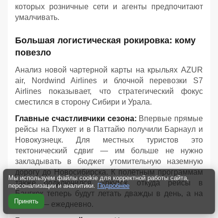
которых розничные сети и агенты предпочитают
умалчивать.
Большая логистическая рокировка: кому
повезло
Анализ новой чартерной карты на крыльях AZUR
air, Nordwind Airlines и блочной перевозки S7
Airlines показывает, что стратегический фокус
сместился в сторону Сибири и Урала.
Главные счастливчики сезона:
Впервые прямые
рейсы на Пхукет и в Паттайю получили Барнаул и
Новокузнецк. Для местных туристов это
тектонический сдвиг — им больше не нужно
закладывать в бюджет утомительную наземную
дорогу до Новосибирска. К полётным программам
Мы используем файлы cookie для корректной работы сайта,
также подключился Иркутск, откуда рейсы в
персонализации и аналитики.
Подробнее
Бангкок теперь будут летать дважды в день, а на
Принять
Пхукет — ежедневно.