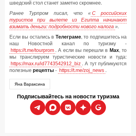
шведский стол станет заметно скромнее.
Ранее Турпром писал, что «
С российских
туристов при вылете из Египта начинают
взимать деньги: подробности нового налога
».
Если вы остались в
Телеграме
, то подпишитесь на
наш Новостной канал по туризму -
https://t.me/tourprom
. А если вы перешли в
Мах
, то
мы транслируем туристические новости и туда:
https://max.ru/id7743542912_biz
. А тут публикуются
полезные
рецепты
-
https://t.me/zoj_news
.
Яна Вараксина
Подписывайтесь на новости туризма