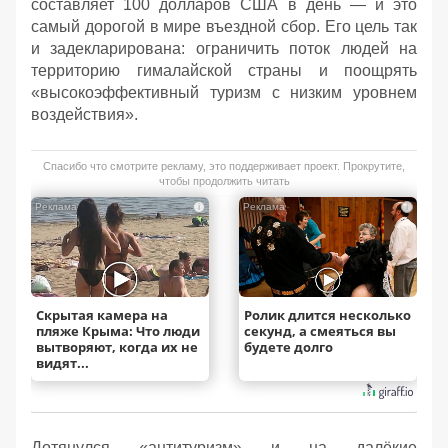
составляет 100 долларов США в день — и это
самый дорогой в мире въездной сбор. Его цель так
и задекларирована: ограничить поток людей на
территорию гималайской страны и поощрять
«высокоэффективный туризм с низким уровнем
воздействия».
Спасибо что смотрите рекламу, это поддерживает проект. Прокрутите,
чтобы продолжить читать
i
i
Скрытая камера на
Ролик длится несколько
пляже Крыма: Что люди
секунд, а смеяться вы
вытворяют, когда их не
будете долго
видят...
Дотянулся «антитуризм» и на далёкие