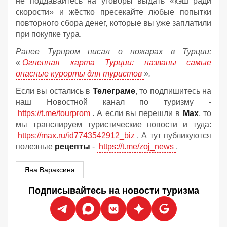
не поддавайтесь на уговоры выдать «кэш ради
скорости» и жёстко пресекайте любые попытки
повторного сбора денег, которые вы уже заплатили
при покупке тура.
Ранее Турпром писал о пожарах в Турции:
«
Огненная карта Турции: названы самые
опасные курорты для туристов
».
Если вы остались в
Телеграме
, то подпишитесь на
наш Новостной канал по туризму -
https://t.me/tourprom
. А если вы перешли в
Мах
, то
мы транслируем туристические новости и туда:
https://max.ru/id7743542912_biz
. А тут публикуются
полезные
рецепты
-
https://t.me/zoj_news
.
Яна Вараксина
Подписывайтесь на новости туризма