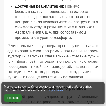
Доступная реабилитация:
Помимо
бесплатных групп поддержки, на острове
открылись десятки частных элитных детокс-
центров и вилл психологической разгрузки, чья
стоимость услуг в разы ниже, чем в клиниках
Австралии или США, при сопоставимом
премиальном уровне комфорта.
Региональные туроператоры уже начали
адаптировать свои программы под новые запросы
аудитории, запуская специальные «трезвые туры»
(dry itineraries), которые полностью исключают
посещение питейных заведений, заменяя их
экспедициями к водопадам, восхождениями на
вулканы и посещением святых источников.
Мы используем файлы cookie для корректной работы сайта,
Скрытый капкан балийского релакса
персонализации и аналитики.
Подробнее
Взрывной рост популярности групп Анонимных
Принять
Алкоголиков на острове — это прямое следствие