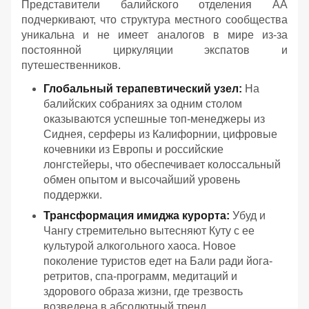
Представители балийского отделения АА
подчеркивают, что структура местного сообщества
уникальна и не имеет аналогов в мире из-за
постоянной циркуляции экспатов и
путешественников.
Глобальный терапевтический узел:
На
балийских собраниях за одним столом
оказываются успешные топ-менеджеры из
Сиднея, серферы из Калифорнии, цифровые
кочевники из Европы и российские
лонгстейеры, что обеспечивает колоссальный
обмен опытом и высочайший уровень
поддержки.
Трансформация имиджа курорта:
Убуд и
Чангу стремительно вытесняют Куту с ее
культурой алкогольного хаоса. Новое
поколение туристов едет на Бали ради йога-
ретритов, спа-программ, медитаций и
здорового образа жизни, где трезвость
возведена в абсолютный тренд.