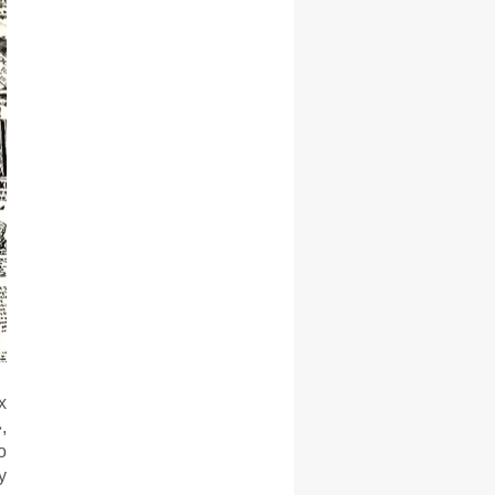
х
,
о
у