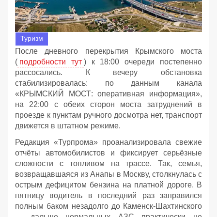
Туризм
После дневного перекрытия Крымского моста
(
подробности тут
) к 18:00 очереди постепенно
рассосались. К вечеру обстановка
стабилизировалась: по данным канала
«КРЫМСКИЙ МОСТ: оперативная информация»,
на 22:00 с обеих сторон моста затруднений в
проезде к пунктам ручного досмотра нет, транспорт
движется в штатном режиме.
Редакция «Турпрома» проанализировала свежие
отчёты автомобилистов и фиксирует серьёзные
сложности с топливом на трассе. Так, семья,
возвращавшаяся из Анапы в Москву, столкнулась с
острым дефицитом бензина на платной дороге. В
пятницу водитель в последний раз заправился
полным баком незадолго до Каменск‑Шахтинского
— дальше нормальных АЗС практически не