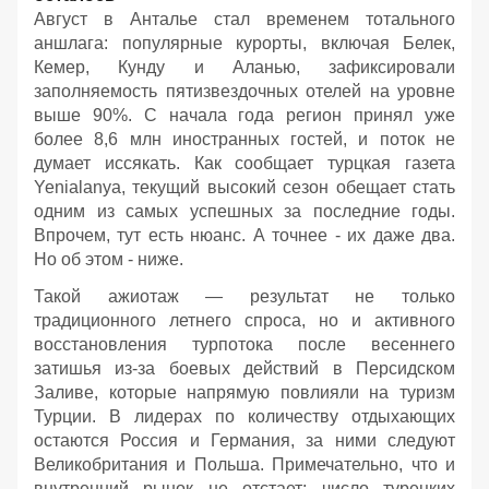
Август в Анталье стал временем тотального
аншлага: популярные курорты, включая Белек,
Кемер, Кунду и Аланью, зафиксировали
заполняемость пятизвездочных отелей на уровне
выше 90%. С начала года регион принял уже
более 8,6 млн иностранных гостей, и поток не
думает иссякать. Как сообщает турцкая газета
Yenialanya, текущий высокий сезон обещает стать
одним из самых успешных за последние годы.
Впрочем, тут есть нюанс. А точнее - их даже два.
Но об этом - ниже.
Такой ажиотаж — результат не только
традиционного летнего спроса, но и активного
восстановления турпотока после весеннего
затишья из-за боевых действий в Персидском
Заливе, которые напрямую повлияли на туризм
Турции. В лидерах по количеству отдыхающих
остаются Россия и Германия, за ними следуют
Великобритания и Польша. Примечательно, что и
внутренний рынок не отстает: число турецких