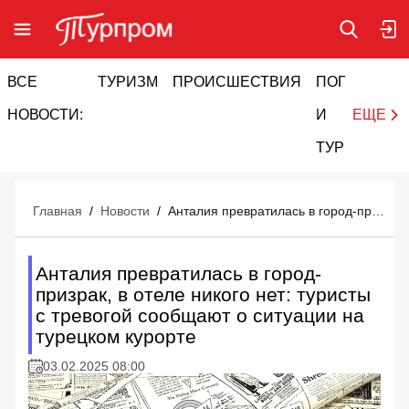
ВСЕ
ТУРИЗМ
ПРОИСШЕСТВИЯ
ПОГОДА
И
НОВОСТИ:
И
ЕЩЕ
ТУРИЗМ
Главная
/
Новости
/
Анталия превратилась в город-призрак, в отеле никого нет: туристы с тревогой сообщают о ситуации на турецком курорте
Анталия превратилась в город-
призрак, в отеле никого нет: туристы
с тревогой сообщают о ситуации на
турецком курорте
03.02.2025 08:00