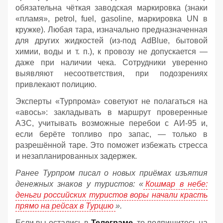
обязательна чёткая заводская маркировка (знаки
«пламя», petrol, fuel, gasoline, маркировка UN в
кружке). Любая тара, изначально предназначенная
для других жидкостей (из‑под AdBlue, бытовой
химии, воды и т. п.), к провозу не допускается —
даже при наличии чека. Сотрудники уверенно
выявляют несоответствия, при подозрениях
привлекают полицию.
Эксперты «Турпрома» советуют не полагаться на
«авось»: закладывать в маршрут проверенные
АЗС, учитывать возможные перебои с АИ‑95 и,
если берёте топливо про запас, — только в
разрешённой таре. Это поможет избежать стресса
и незапланированных задержек.
Ранее Турпром писал о новых приёмах изъятия
денежных знаков у туристов:
«
Кошмар в небе:
деньги российских туристов воры начали красть
прямо на рейсах в Турцию
».
Если вы остались в
Телеграме
, то подпишитесь на