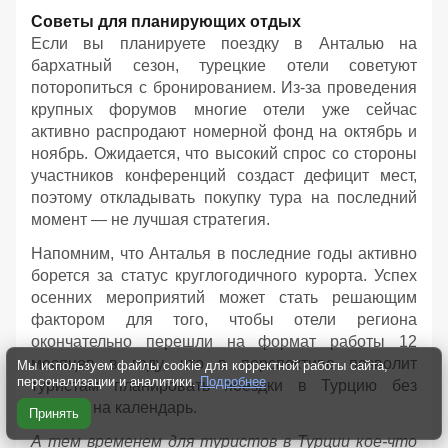
Советы для планирующих отдых
Если вы планируете поездку в Анталью на
бархатный сезон, турецкие отели советуют
поторопиться с бронированием. Из-за проведения
крупных форумов многие отели уже сейчас
активно распродают номерной фонд на октябрь и
ноябрь. Ожидается, что высокий спрос со стороны
участников конференций создаст дефицит мест,
поэтому откладывать покупку тура на последний
момент — не лучшая стратегия.
Напомним, что Анталья в последние годы активно
борется за статус круглогодичного курорта. Успех
осенних мероприятий может стать решающим
фактором для того, чтобы отели региона
окончательно перешли на формат работы 12
месяцев в году, что в перспективе позволит
Мы используем файлы cookie для корректной работы сайта,
персонализации и аналитики.
Подробнее
туристам планировать поездки в Турцию без
оглядки на календарь.
Принять
А тем временем для туристов в Турции кое-что