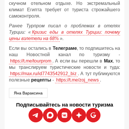
скучном отельном отдыхе. Но экстремальный
климат Египта требует от туриста строжайшего
самоконтроля.
Ранее Турпром писал о проблемах в отелях
Турции: «
Кризис еды в отелях Турции: почему
цены взлетели на 68%
».
Если вы остались в
Телеграме
, то подпишитесь на
наш Новостной канал по туризму -
https://t.me/tourprom
. А если вы перешли в
Мах
, то
мы транслируем туристические новости и туда:
https://max.ru/id7743542912_biz
. А тут публикуются
полезные
рецепты
-
https://t.me/zoj_news
.
Яна Вараксина
Подписывайтесь на новости туризма