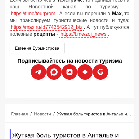
наш Новостной канал по туризму -
https://t.me/tourprom
. А если вы перешли в
Мах
, то
мы транслируем туристические новости и туда:
https://max.ru/id7743542912_biz
. А тут публикуются
полезные
рецепты
-
https://t.me/zoj_news
.
Евгения Бурмистрова
Подписывайтесь на новости туризма
Главная
/
Новости
/
Жуткая боль туристов в Анталье и радость отелей: летний сезон неожиданно изменился
Жуткая боль туристов в Анталье и