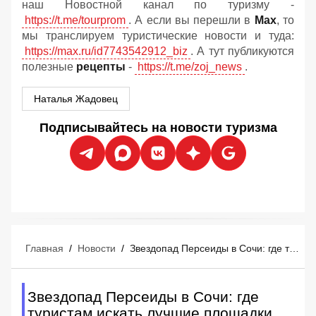
наш Новостной канал по туризму -
https://t.me/tourprom
. А если вы перешли в
Мах
, то
мы транслируем туристические новости и туда:
https://max.ru/id7743542912_biz
. А тут публикуются
полезные
рецепты
-
https://t.me/zoj_news
.
Наталья Жадовец
Подписывайтесь на новости туризма
Главная
/
Новости
/
Звездопад Персеиды в Сочи: где туристам искать лучшие площадки для наблюдения 12-13 августа
Звездопад Персеиды в Сочи: где
туристам искать лучшие площадки