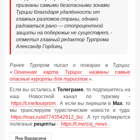
признаны самыми безопасными зонами
Турции благодаря удалённости от
главных разломов страны, однако
радоваться рано — стопроцентной
защиты на побережье не существует, -
отметил главный редактор Турпрома
Александр Гордиец.
Ранее Турпром писал о пожарах в Турции:
«
Огненная карта Турции: названы самые
опасные курорты для туристов
».
Если вы остались в
Телеграме
, то подпишитесь на
наш Новостной канал по туризму -
https://t.me/tourprom
. А если вы перешли в
Мах
, то
мы транслируем туристические новости и туда:
https://max.ru/id7743542912_biz
. А тут публикуются
полезные
рецепты
-
https://t.me/zoj_news
.
Яна Вараксина