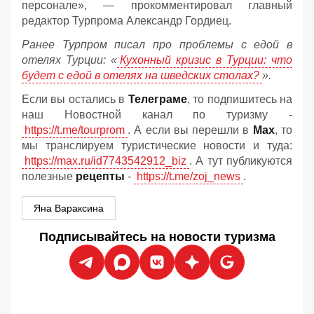
персонале», — прокомментировал главный
редактор Турпрома Александр Гордиец.
Ранее Турпром писал про проблемы с едой в
отелях Турции: «
Кухонный кризис в Турции: что
будет с едой в отелях на шведских столах?
».
Если вы остались в
Телеграме
, то подпишитесь на
наш Новостной канал по туризму -
https://t.me/tourprom
. А если вы перешли в
Мах
, то
мы транслируем туристические новости и туда:
https://max.ru/id7743542912_biz
. А тут публикуются
полезные
рецепты
-
https://t.me/zoj_news
.
Яна Вараксина
Подписывайтесь на новости туризма