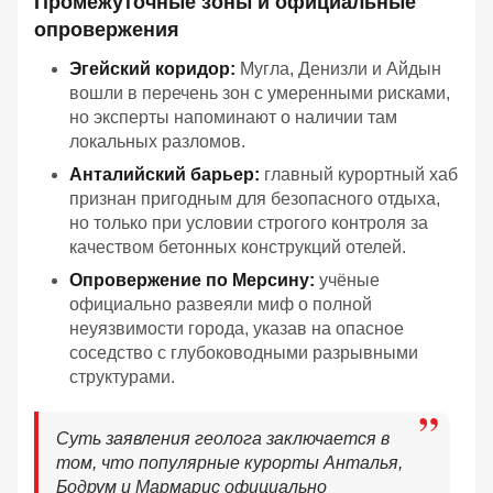
Промежуточные зоны и официальные
опровержения
Эгейский коридор:
Мугла, Денизли и Айдын
вошли в перечень зон с умеренными рисками,
но эксперты напоминают о наличии там
локальных разломов.
Анталийский барьер:
главный курортный хаб
признан пригодным для безопасного отдыха,
но только при условии строгого контроля за
качеством бетонных конструкций отелей.
Опровержение по Мерсину:
учёные
официально развеяли миф о полной
неуязвимости города, указав на опасное
соседство с глубоководными разрывными
структурами.
Суть заявления геолога заключается в
том, что популярные курорты Анталья,
Бодрум и Мармарис официально