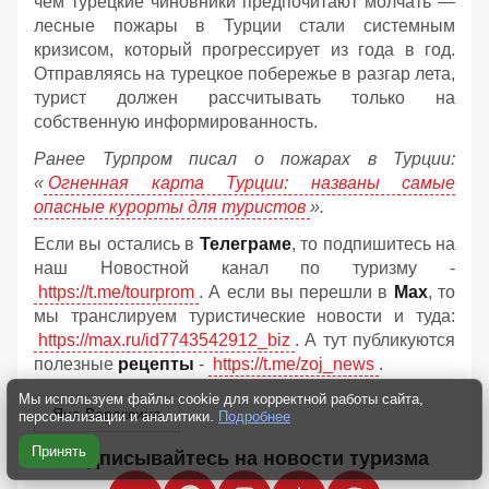
чём турецкие чиновники предпочитают молчать —
лесные пожары в Турции стали системным
кризисом, который прогрессирует из года в год.
Отправляясь на турецкое побережье в разгар лета,
турист должен рассчитывать только на
собственную информированность.
Ранее Турпром писал о пожарах в Турции:
«
Огненная карта Турции: названы самые
опасные курорты для туристов
».
Если вы остались в
Телеграме
, то подпишитесь на
наш Новостной канал по туризму -
https://t.me/tourprom
. А если вы перешли в
Мах
, то
мы транслируем туристические новости и туда:
https://max.ru/id7743542912_biz
. А тут публикуются
полезные
рецепты
-
https://t.me/zoj_news
.
Мы используем файлы cookie для корректной работы сайта,
Яна Вараксина
персонализации и аналитики.
Подробнее
Принять
Подписывайтесь на новости туризма