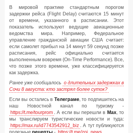
В мировой практике стандартным порогом
задержки рейса (Flight Delay) считаются 15 минут
от времени, указанного в расписании. Этот
показатель используют ведущие авиационные
ведомства мира. Например, Федеральное
управление гражданской авиации США считает:
если самолет прибыл на 14 минут 59 секунд позже
расписания, рейс официально считается
выполненным вовремя (On-Time Performance). Все,
что позже этого времени, уже классифицируется
как задержка.
Ранее уже сообщалось
о длительных задержках в
Сочи 8 августа: кто застрял более суток?
Если вы остались в
Телеграме
, то подпишитесь на
наш Новостной канал по туризму -
https://t.me/tourprom
. А если вы перешли в
Мах
, то
мы транслируем туристические новости и туда:
https://max.ru/id7743542912_biz
. А тут публикуются
полезные
рецепты
-
https://t.me/zoj_news
.