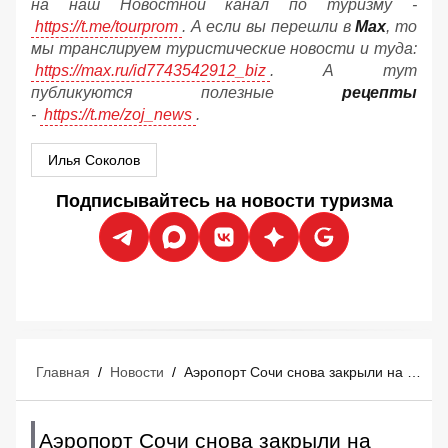
на наш Новостной канал по туризму -
https://t.me/tourprom
. А если вы перешли в
Мах
, то
мы транслируем туристические новости и туда:
https://max.ru/id7743542912_biz
. А тут
публикуются полезные
рецепты
-
https://t.me/zoj_news
.
Илья Соколов
Подписывайтесь на новости туризма
Главная
/
Новости
/
Аэропорт Сочи снова закрыли на прием и вылет самолетов 8 августа
Аэропорт Сочи снова закрыли на