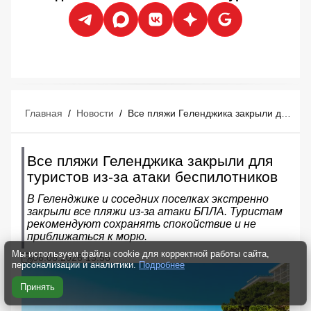
Главная
/
Новости
/
Все пляжи Геленджика закрыли для туристов из-за атаки беспилотников
Все пляжи Геленджика закрыли для
туристов из-за атаки беспилотников
В Геленджике и соседних поселках экстренно
закрыли все пляжи из-за атаки БПЛА. Туристам
рекомендуют сохранять спокойствие и не
приближаться к морю.
Мы используем файлы cookie для корректной работы сайта,
08.08.2026 13:56
персонализации и аналитики.
Подробнее
Принять