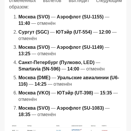
отмененных вылетов выглядит следующим
образом:
Москва (SVO)
—
Аэрофлот (SU-1155)
—
11:40
— отменён
Сургут (SGC)
—
ЮТэйр (UT-554)
—
12:00
—
отменён
Москва (SVO)
—
Аэрофлот (SU-1149)
—
13:25
— отменён
Санкт-Петербург (Пулково, LED)
—
Smartavia (5N-596)
—
14:00
— отменён
Москва (DME)
—
Уральские авиалинии (U6-
116)
—
14:25
— отменён
Москва (VKO)
—
ЮТэйр (UT-398)
—
15:35
—
отменён
Москва (SVO)
—
Аэрофлот (SU-1083)
—
18:35
— отменён