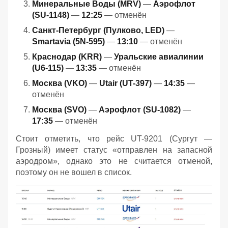
Минеральные Воды (MRV)
—
Аэрофлот
(SU-1148)
—
12:25
— отменён
Санкт-Петербург (Пулково, LED)
—
Smartavia (5N-595)
—
13:10
— отменён
Краснодар (KRR)
—
Уральские авиалинии
(U6-115)
—
13:35
— отменён
Москва (VKO)
—
Utair (UT-397)
—
14:35
—
отменён
Москва (SVO)
—
Аэрофлот (SU-1082)
—
17:35
— отменён
Стоит отметить, что рейс UT-9201 (Сургут —
Грозный) имеет статус «отправлен на запасной
аэродром», однако это не считается отменой,
поэтому он не вошел в список.