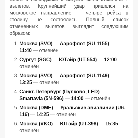
вылетов. Крупнейший удар пришелся на
московское направление — четыре рейса в
столицу не состоялись. Полный список
отмененных вылетов выглядит следующим
образом:
Москва (SVO)
—
Аэрофлот (SU-1155)
—
11:40
— отменён
Сургут (SGC)
—
ЮТэйр (UT-554)
—
12:00
—
отменён
Москва (SVO)
—
Аэрофлот (SU-1149)
—
13:25
— отменён
Санкт-Петербург (Пулково, LED)
—
Smartavia (5N-596)
—
14:00
— отменён
Москва (DME)
—
Уральские авиалинии (U6-
116)
—
14:25
— отменён
Москва (VKO)
—
ЮТэйр (UT-398)
—
15:35
—
отменён