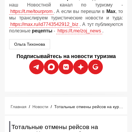
наш Новостной канал по туризму -
https://t.me/tourprom
. А если вы перешли в
Мах
, то
мы транслируем туристические новости и туда:
https://max.ru/id7743542912_biz
. А тут публикуются
полезные
рецепты
-
https://t.me/zoj_news
.
Ольга Тихонова
Подписывайтесь на новости туризма
Главная
/
Новости
/
Тотальные отмены рейсов на курорте Черного моря 8 августа: аэропорт был закрыт 9 часов
Тотальные отмены рейсов на