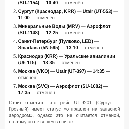
(SU-1154)
—
10:40
— отменён
Сургут (Краснодар, KRR)
—
Utair (UT-553)
—
11:00
— отменён
Минеральные Воды (MRV)
—
Аэрофлот
(SU-1148)
—
12:25
— отменён
Санкт-Петербург (Пулково, LED)
—
Smartavia (5N-595)
—
13:10
— отменён
Краснодар (KRR)
—
Уральские авиалинии
(U6-115)
—
13:35
— отменён
Москва (VKO)
—
Utair (UT-397)
—
14:35
—
отменён
Москва (SVO)
—
Аэрофлот (SU-1082)
—
17:35
— отменён
Стоит отметить, что рейс UT-9201 (Сургут —
Грозный) имеет статус «отправлен на запасной
аэродром», однако это не считается отменой,
поэтому он не вошел в список.