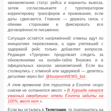
авиакомпании статус рейса и варианты вывоза,
затем согласовываете с туроператором
корректировку трансферов и проживания, если
даты сдвигаются. Главное — держать связь с
обеими сторонами и фиксировать все
договорённости письменно.
Ситуация остаётся напряжённой: отмены идут по
инициативе перевозчиков, а один улетевший с
задержкой рейс только добавляет вопросов.
Редакция «Турпром» продолжает следить за
обновлениями на онлайн‑табло Внуково и в
официальных каналах авиакомпаний. Если вы
столкнулись с отменой или задержкой — делитесь
деталями через бот
@tourpromNEWS_bot
.
А тем временем для туристов в Египте скоро
совсем не останется мест: «
В Хургаде начался
ужасный овербукинг: отели Египта забиты на
100%, мест нет
».
Если вы остались в
Телеграме
, то подпишитесь на