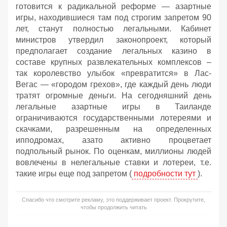
готовится к радикальной реформе — азартные
игры, находившиеся там под строгим запретом 90
лет, станут полностью легальными. Кабинет
министров утвердил законопроект, который
предполагает создание легальных казино в
составе крупных развлекательных комплексов –
так королевство улыбок «превратится» в Лас-
Вегас — «городом грехов», где каждый день люди
тратят огромные деньги. На сегодняшний день
легальные азартные игры в Таиланде
ограничиваются государственными лотереями и
скачками, разрешенным на определенных
ипподромах, азато активно процветает
подпольный рынок. По оценкам, миллионы людей
вовлечены в нелегальные ставки и лотереи, т.е.
такие игры еще под запретом (
подробности тут
).
Спасибо что смотрите рекламу, это поддерживает проект. Прокрутите,
чтобы продолжить читать