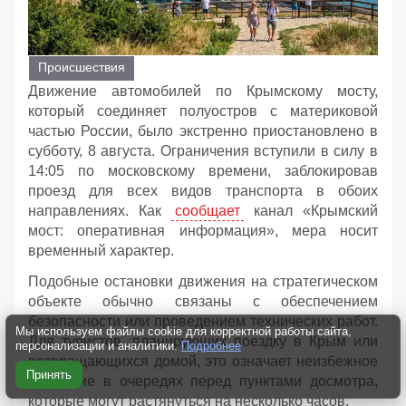
Происшествия
Движение автомобилей по Крымскому мосту,
который соединяет полуостров с материковой
частью России, было экстренно приостановлено в
субботу, 8 августа. Ограничения вступили в силу в
14:05 по московскому времени, заблокировав
проезд для всех видов транспорта в обоих
направлениях. Как
сообщает
канал «Крымский
мост: оперативная информация», мера носит
временный характер.
Подобные остановки движения на стратегическом
объекте обычно связаны с обеспечением
безопасности или проведением технических работ.
Мы используем файлы cookie для корректной работы сайта,
Для туристов, планирующих поездку в Крым или
персонализации и аналитики.
Подробнее
возвращающихся домой, это означает неизбежное
Принять
ожидание в очередях перед пунктами досмотра,
которые могут растянуться на несколько часов.