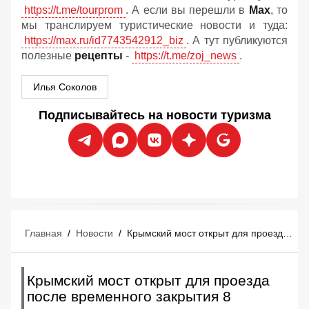
https://t.me/tourprom
. А если вы перешли в
Мах
, то
мы транслируем туристические новости и туда:
https://max.ru/id7743542912_biz
. А тут публикуются
полезные
рецепты
-
https://t.me/zoj_news
.
Илья Соколов
Подписывайтесь на новости туризма
Главная
/
Новости
/
Крымский мост открыт для проезда после временного закрытия 8 августа
Крымский мост открыт для проезда
после временного закрытия 8