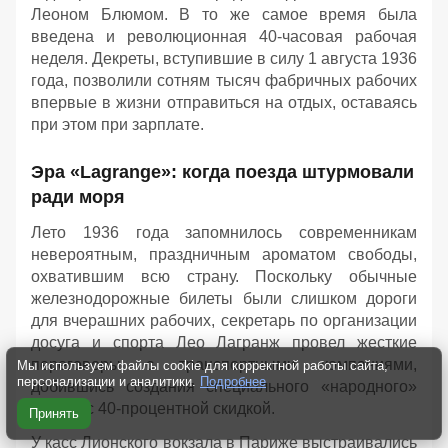
Леоном Блюмом. В то же самое время была
введена и революционная 40-часовая рабочая
неделя. Декреты, вступившие в силу 1 августа 1936
года, позволили сотням тысяч фабричных рабочих
впервые в жизни отправиться на отдых, оставаясь
при этом при зарплате.
Эра «Lagrange»: когда поезда штурмовали
ради моря
Лето 1936 года запомнилось современникам
невероятным, праздничным ароматом свободы,
охватившим всю страну. Поскольку обычные
железнодорожные билеты были слишком дороги
для вчерашних рабочих, секретарь по организации
досуга и спорта Лео Лагранж провел жесткие
переговоры с транспортными компаниями,
Мы используем файлы cookie для корректной работы сайта,
персонализации и аналитики.
Подробнее
добившись создания специального «народного»
билета с 40-процентной скидкой.
Принять
У касс Лионского вокзала в Париже выстраивались