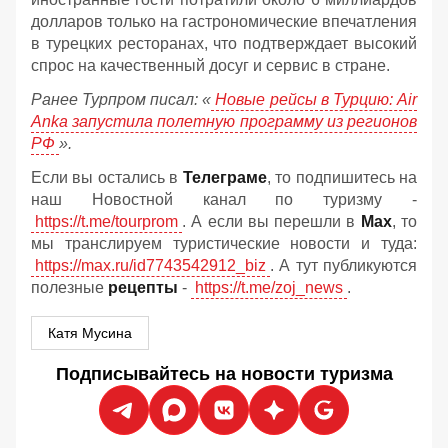
долларов только на гастрономические впечатления
в турецких ресторанах, что подтверждает высокий
спрос на качественный досуг и сервис в стране.
Ранее Турпром писал: «
Новые рейсы в Турцию: Air
Anka запустила полетную программу из регионов
РФ
».
Если вы остались в
Телеграме
, то подпишитесь на
наш Новостной канал по туризму -
https://t.me/tourprom
. А если вы перешли в
Мах
, то
мы транслируем туристические новости и туда:
https://max.ru/id7743542912_biz
. А тут публикуются
полезные
рецепты
-
https://t.me/zoj_news
.
Катя Мусина
Подписывайтесь на новости туризма