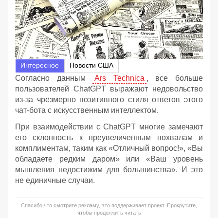
Интересное
Новости США
Согласно данным
Ars Technica
, все больше
пользователей ChatGPT выражают недовольство
из-за чрезмерно позитивного стиля ответов этого
чат-бота с искусственным интеллектом.
При взаимодействии с ChatGPT многие замечают
его склонность к преувеличенным похвалам и
комплиментам, таким как «Отличный вопрос!», «Вы
обладаете редким даром» или «Ваш уровень
мышления недостижим для большинства». И это
не единичные случаи.
Спасибо что смотрите рекламу, это поддерживает проект. Прокрутите,
чтобы продолжить читать