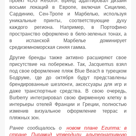
проект «DG Resort». Бренд адаптировал дизайн
восьми локаций в Европе, включая Сицилию,
Сардинию, Сен-Тропе и Марбелью, используя
уникальные принты, соответствующие духу
каждого региона. Например, в Портофино
пространство оформлено в бело-зеленых тонах, а
в испанской Марбелье доминирует
средиземноморская синяя гамма.
Другие бренды также активно расширяют свое
присутствие на побережье. Так, Jacquemus взял
под свое оформление пляж Blue Beach в турецком
Бодруме, где до октября будут представлены
брендированные шезлонги, аксессуары для игр и
даже транспортные средства. В свою очередь,
Burberry интегрировал свою фирменную клетку в
интерьеры отелей Франции и Греции, полностью
изменив визуальное оформление террас и
пляжных зон.
Ранее сообщалось о
новом плане Египта: в
стране Пирамид утвердили альтернативную