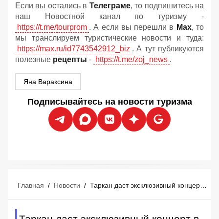
Если вы остались в
Телеграме
, то подпишитесь на
наш Новостной канал по туризму -
https://t.me/tourprom
. А если вы перешли в
Мах
, то
мы транслируем туристические новости и туда:
https://max.ru/id7743542912_biz
. А тут публикуются
полезные
рецепты
-
https://t.me/zoj_news
.
Яна Вараксина
Подписывайтесь на новости туризма
Главная
/
Новости
/
Таркан даст эксклюзивный концерт в Мармарисе 29 августа: российские туристы уже покупают билеты
Таркан даст эксклюзивный концерт в