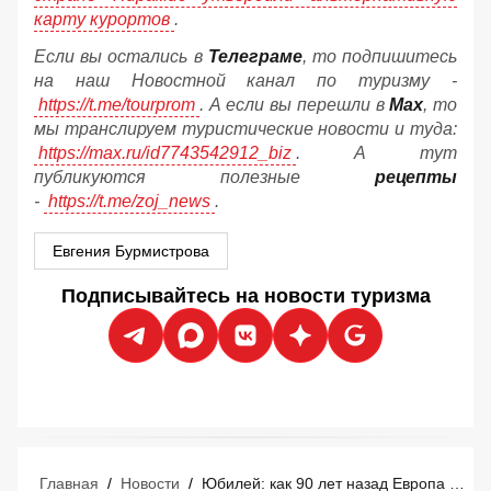
карту курортов
.
Если вы остались в
Телеграме
, то подпишитесь
на наш Новостной канал по туризму -
https://t.me/tourprom
. А если вы перешли в
Мах
, то
мы транслируем туристические новости и туда:
https://max.ru/id7743542912_biz
. А тут
публикуются полезные
рецепты
-
https://t.me/zoj_news
.
Евгения Бурмистрова
Подписывайтесь на новости туризма
Главная
/
Новости
/
Юбилей: как 90 лет назад Европа создала массовый туризм