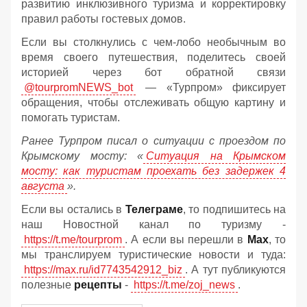
развитию инклюзивного туризма и корректировку
правил работы гостевых домов.
Если вы столкнулись с чем-лобо необычным во
время своего путешествия, поделитесь своей
историей через бот обратной связи
@tourpromNEWS_bot
— «Турпром» фиксирует
обращения, чтобы отслеживать общую картину и
помогать туристам.
Ранее Турпром писал о ситуации с проездом по
Крымскому мосту:
«
Ситуация на Крымском
мосту: как туристам проехать без задержек 4
августа
».
Если вы остались в
Телеграме
, то подпишитесь на
наш Новостной канал по туризму -
https://t.me/tourprom
. А если вы перешли в
Мах
, то
мы транслируем туристические новости и туда:
https://max.ru/id7743542912_biz
. А тут публикуются
полезные
рецепты
-
https://t.me/zoj_news
.