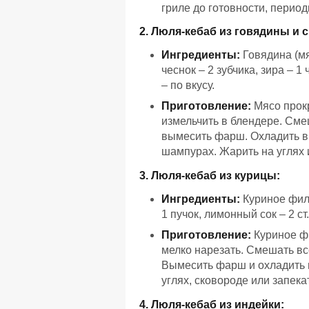
гриле до готовности, перио
2. Люля-кебаб из говядины и 
Ингредиенты:
Говядина (мяк
чеснок – 2 зубчика, зира – 1
– по вкусу.
Приготовление:
Мясо прокр
измельчить в блендере. Сме
вымесить фарш. Охладить в
шампурах. Жарить на углях и
3. Люля-кебаб из курицы:
Ингредиенты:
Куриное филе 
1 пучок, лимонный сок – 2 ст
Приготовление:
Куриное фи
мелко нарезать. Смешать вс
Вымесить фарш и охладить в
углях, сковороде или запека
4. Люля-кебаб из индейки: