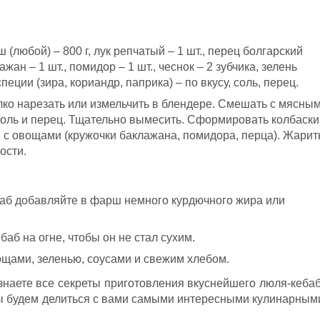
(любой) – 800 г, лук репчатый – 1 шт., перец болгарский
ажан – 1 шт., помидор – 1 шт., чеснок – 2 зубчика, зелень
специи (зира, кориандр, паприка) – по вкусу, соль, перец.
о нарезать или измельчить в блендере. Смешать с мясны
соль и перец. Тщательно вымесить. Сформировать колбаски
 с овощами (кружочки баклажана, помидора, перца). Жарит
ости.
баб добавляйте в фарш немного курдючного жира или
аб на огне, чтобы он не стал сухим.
щами, зеленью, соусами и свежим хлебом.
знаете все секреты приготовления вкуснейшего люля-кебаб
мы будем делиться с вами самыми интересными кулинарным