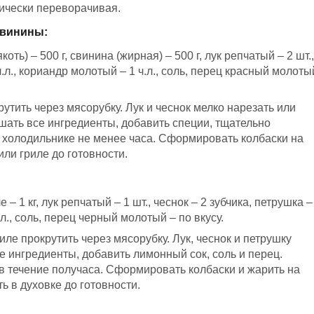
дически переворачивая.
свинины:
оть) – 500 г, свинина (жирная) – 500 г, лук репчатый – 2 шт.,
 ч.л., кориандр молотый – 1 ч.л., соль, перец красный молоты
утить через мясорубку. Лук и чеснок мелко нарезать или
шать все ингредиенты, добавить специи, тщательно
 холодильнике не менее часа. Сформировать колбаски на
ли гриле до готовности.
– 1 кг, лук репчатый – 1 шт., чеснок – 2 зубчика, петрушка –
.л., соль, перец черный молотый – по вкусу.
ле прокрутить через мясорубку. Лук, чеснок и петрушку
е ингредиенты, добавить лимонный сок, соль и перец.
 течение получаса. Сформировать колбаски и жарить на
ть в духовке до готовности.