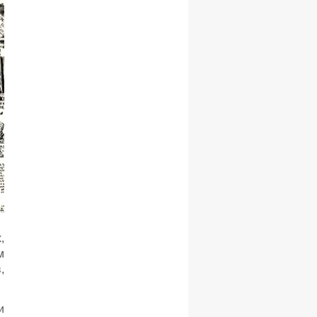
,
м
,
и