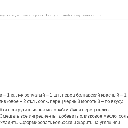
му, это поддерживает проект. Прокрутите, чтобы продолжить читать
– 1 кг, лук репчатый – 1 шт., перец болгарский красный – 1
оливковое – 2 ст.л., соль, перец черный молотый – по вкусу.
ки прокрутить через мясорубку. Лук и перец мелко
. Смешать все ингредиенты, добавить оливковое масло, сол
хладить. Сформировать колбаски и жарить на углях или