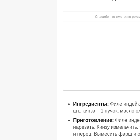
Спасибо что смотрите рекла
Ингредиенты:
Филе индейки 
шт., кинза – 1 пучок, масло 
Приготовление:
Филе индей
нарезать. Кинзу измельчить
и перец. Вымесить фарш и о