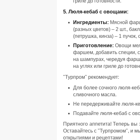
гриле до готовности.
5. Люля-кебаб с овощами:
Ингредиенты:
Мясной фарш 
(разных цветов) – 2 шт., бакл
(петрушка, кинза) – 1 пучок, 
Приготовление:
Овощи мелк
фаршем, добавить специи, 
на шампурах, чередуя фарш
на углях или гриле до готовн
"Турпром" рекомендует:
Для более сочного люля-ке
сливочного масла.
Не передерживайте люля-кеб
Подавайте люля-кебаб с ово
Приятного аппетита! Теперь вы 
Оставайтесь с "Турпромом", и 
открытиями и рецептами!