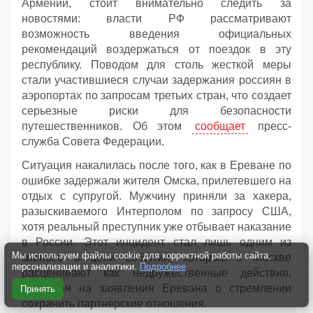
Армении, стоит внимательно следить за
новостями: власти РФ рассматривают
возможность введения официальных
рекомендаций воздержаться от поездок в эту
республику. Поводом для столь жесткой меры
стали участившиеся случаи задержания россиян в
аэропортах по запросам третьих стран, что создает
серьезные риски для безопасности
путешественников. Об этом
сообщает
пресс-
служба Совета Федерации.
Ситуация накалилась после того, как в Ереване по
ошибке задержали жителя Омска, прилетевшего на
отдых с супругой. Мужчину приняли за хакера,
разыскиваемого Интерполом по запросу США,
хотя реальный преступник уже отбывает наказание
в России. Этот инцидент стал лишь одним из
Мы используем файлы cookie для корректной работы сайта,
звеньев в цепи событий, которые в Москве
персонализации и аналитики.
Подробнее
расценивают как недружественные действия,
несмотря на заявления Еревана о стремлении
Принять
сохранить партнерские отношения.