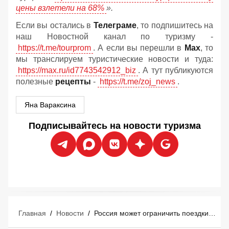
цены взлетели на 68%
».
Если вы остались в
Телеграме
, то подпишитесь на
наш Новостной канал по туризму -
https://t.me/tourprom
. А если вы перешли в
Мах
, то
мы транслируем туристические новости и туда:
https://max.ru/id7743542912_biz
. А тут публикуются
полезные
рецепты
-
https://t.me/zoj_news
.
Яна Вараксина
Подписывайтесь на новости туризма
Главная
/
Новости
/
Россия может ограничить поездки в Армению из-за задержаний туристов