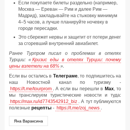
Если покупаете билеты раздельно (например,
Москва — Ереван — Рим и далее Рим —
Мадрид), закладывайте на стыковку минимум
4–5 часов, а лучше планируйте ночевку в
городе пересадки.
Это сбережет нервы и защитит от потери денег
за сгоревший внутренний авиабилет.
Ранее Турпром писал о проблемах в отелях
Турции: «
Кризис еды в отелях Турции: почему
цены взлетели на 68%
».
Если вы остались в
Телеграме
, то подпишитесь на
наш Новостной канал по туризму -
https://t.me/tourprom
. А если вы перешли в
Мах
, то
мы транслируем туристические новости и туда:
https://max.ru/id7743542912_biz
. А тут публикуются
полезные
рецепты
-
https://t.me/zoj_news
.
Яна Вараксина