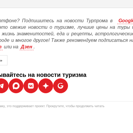
ртфоне? Подпишитесь на новости Турпрома в
Googl
это свежие новости о туризме, лучшие цены на туры 
, жизнь знаменитостей, еда и рецепты, астрологически
ороде и многое другое! Также рекомендуем подписаться н
m
или на
Дзен
.
м»
вайтесь на новости туризма
му, это поддерживает проект. Прокрутите, чтобы продолжить читать