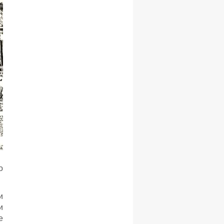
о
и
и
е