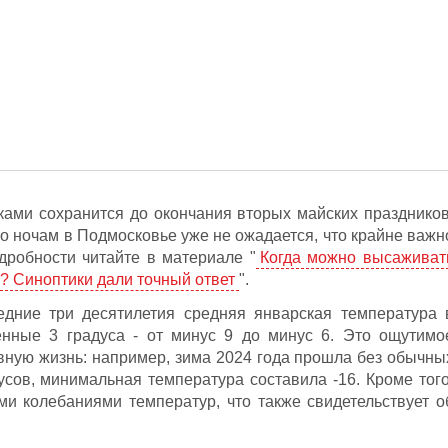
ками сохранится до окончания вторых майских праздников
о ночам в Подмосковье уже не ожадается, что крайне важн
дробности читайте в материале "
Когда можно высаживат
? Синоптики дали точный ответ
".
дние три десятилетия средняя январская температура 
нные 3 градуса - от минус 9 до минус 6. Это ощутимо
вную жизнь: например, зима 2024 года прошла без обычны
усов, минимальная температура составила -16. Кроме того
ми колебаниями температур, что также свидетельствует о