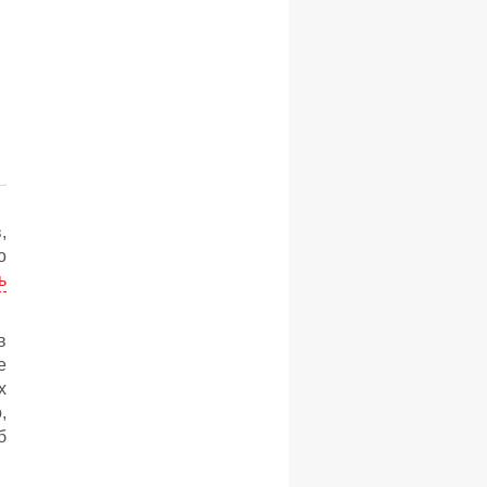
,
о
ь
в
е
х
,
б