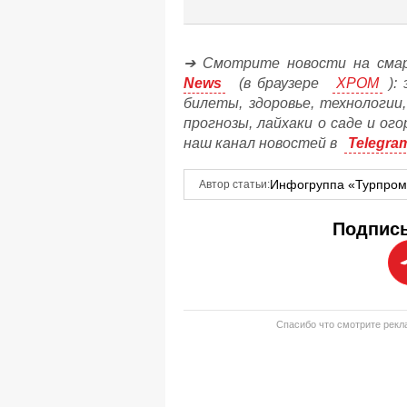
➔ Смотрите новости на сма
News
(в браузере
ХРОМ
): 
билеты, здоровье, технологии
прогнозы, лайхаки о саде и ог
наш канал новостей в
Telegra
Инфогруппа «Турпро
Автор статьи:
Подписы
Спасибо что смотрите рекла