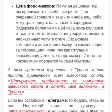
Цена форс-мажора:
Покупая дешевый тур,
вы принимаете на себя все риски. При
очередной тревоге и закрытии неба ваш рейс
могут развернуть на запасной аэродром.
Задержка более чем на 24 часа из-за коллапса
в транзитном терминале аннулирует стоимость
неоказанных услуг в отеле. Страховые
компании и авиалинии откажут в компенсации
за «сгоревшие» ночи, так как ситуация
классифицируется как форс-мажор. Итоговая
«экономия» обернется чистым убытком.
А тем временем туристов в Турции хотят
лишить привычного всем шведского стола:
«
Шокирующее предложение по изменению
шведского стола в отелях «все включено» в
Турции
».
Если вы остались в
Телеграме
, то подпишитесь на
наш Новостной канал по туризму -
https://t.me/tourprom
. А если вы перешли в
Мах
, то