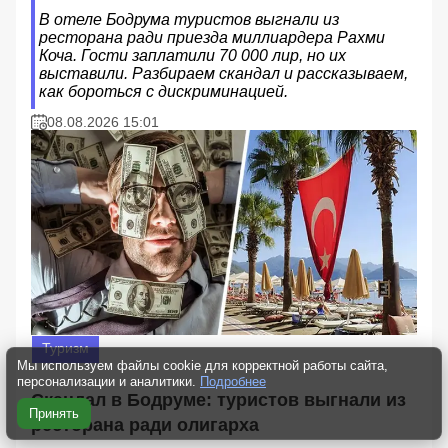
В отеле Бодрума туристов выгнали из
ресторана ради приезда миллиардера Рахми
Коча. Гости заплатили 70 000 лир, но их
выставили. Разбираем скандал и рассказываем,
как бороться с дискриминацией.
08.08.2026 15:01
Туризм
Мы используем файлы cookie для корректной работы сайта,
персонализации и аналитики.
Подробнее
Скандал в Бодруме: туристов выгнали из
Принять
ресторана ради олигарха