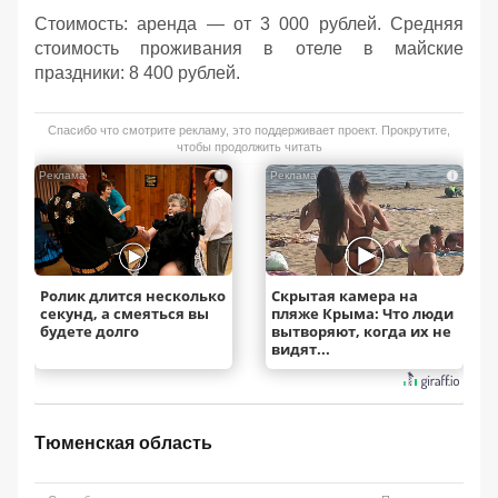
Стоимость: аренда — от 3 000 рублей. Средняя
стоимость проживания в отеле в майские
праздники: 8 400 рублей.
Спасибо что смотрите рекламу, это поддерживает проект. Прокрутите,
чтобы продолжить читать
i
i
Ролик длится несколько
Скрытая камера на
секунд, а смеяться вы
пляже Крыма: Что люди
будете долго
вытворяют, когда их не
видят...
Тюменская область