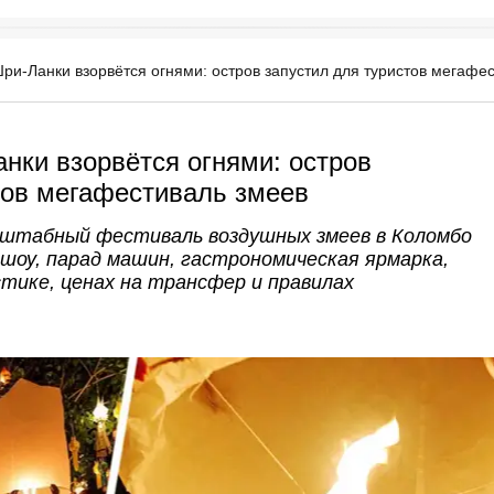
ри-Ланки взорвётся огнями: остров запустил для туристов мегафе
нки взорвётся огнями: остров
тов мегафестиваль змеев
сштабный фестиваль воздушных змеев в Коломбо
-шоу, парад машин, гастрономическая ярмарка,
стике, ценах на трансфер и правилах