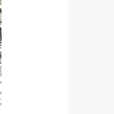
а
,
е