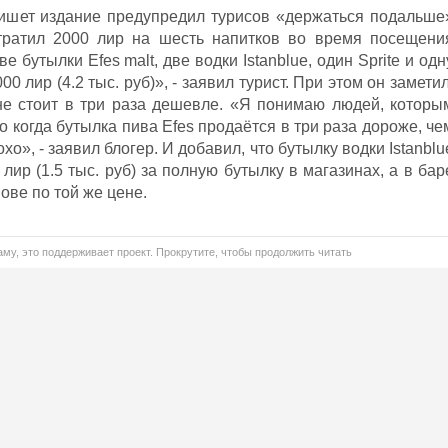
пишет издание предупредил турисов «держаться подальше
отратил 2000 лир на шесть напитков во время посещени
е бутылки Efes malt, две водки Istanblue, один Sprite и одн
00 лир (4.2 тыс. руб)», - заявил турист. При этом он заметил
не стоит в три раза дешевле. «Я понимаю людей, которы
о когда бутылка пива Efes продаётся в три раза дороже, че
хо», - заявил блогер. И добавил, что бутылку водки Istanblu
лир (1.5 тыс. руб) за полную бутылку в магазинах, а в бар
ове по той же цене.
му, это поддерживает проект. Прокрутите, чтобы продолжить читать