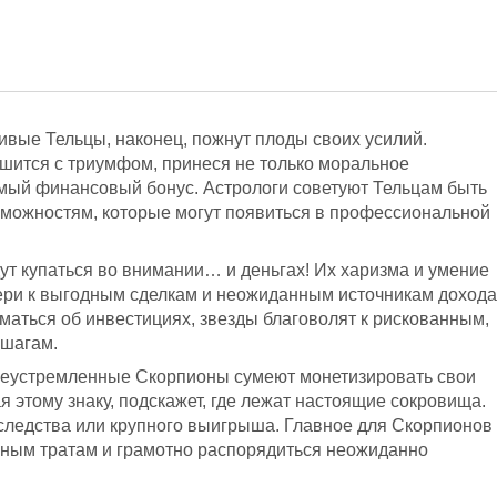
вые Тельцы, наконец, пожнут плоды своих усилий.
шится с триумфом, принеся не только моральное
имый финансовый бонус. Астрологи советуют Тельцам быть
можностям, которые могут появиться в профессиональной
т купаться во внимании… и деньгах! Их харизма и умение
ери к выгодным сделкам и неожиданным источникам дохода
маться об инвестициях, звезды благоволят к рискованным,
 шагам.
еустремленные Скорпионы сумеют монетизировать свои
я этому знаку, подскажет, где лежат настоящие сокровища.
следства или крупного выигрыша. Главное для Скорпионов
вным тратам и грамотно распорядиться неожиданно