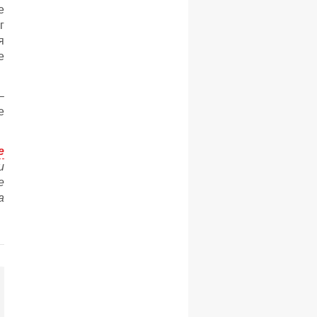
е
г
я
е
–
е
e
и
е
а