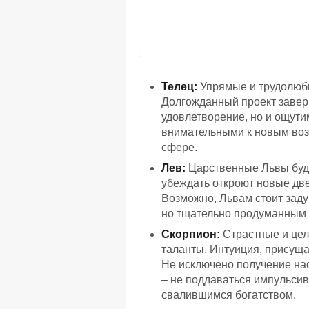
Телец:
Упрямые и трудолюби
Долгожданный проект завер
удовлетворение, но и ощут
внимательными к новым воз
сфере.
Лев:
Царственные Львы буду
убеждать откроют новые дв
Возможно, Львам стоит заду
но тщательно продуманным
Скорпион:
Страстные и цел
таланты. Интуиция, присуща
Не исключено получение на
– не поддаваться импульси
свалившимся богатством.