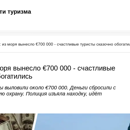
ти туризма
: из моря вынесло €700 000 - счастливые туристы сказочно обогати
моря вынесло €700 000 - счастливые
богатились
ы выловили около €700 000. Деньги сбросили с
ю охрану. Полиция изъяла находку, идёт