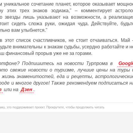
 уникальное сочетание планет, которое оказывает мощно
 этих трех знаков зодиака," – комментирует астроло
то звезды лишь указывают на возможности, а реализаци
оит сидеть сложа руки, ожидая чуда. Действуйте, будьт
ельно вам улыбнется."
 этот список счастливчиков, не стоит отчаиваться. Май 
удьте внимательны к знакам судьбы, усердно работайте и н
аш финансовый прорыв уже не за горами.
ртфоне? Подпишитесь на новости Турпрома в
Googl
это свежие новости о туризме, лучшие цены на туры 
, жизнь знаменитостей, еда и рецепты, астрологически
ороде и многое другое! Также рекомендуем подписаться н
m
или на
Дзен
.
му, это поддерживает проект. Прокрутите, чтобы продолжить читать