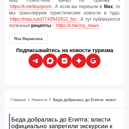
наш Новостной канал по туризму -
https://t.me/tourprom
. А если вы перешли в
Мах
, то
мы транслируем туристические новости и туда:
https://max.ru/id7743542912_biz
. А тут публикуются
полезные
рецепты
-
https://t.me/zoj_news
.
Яна Вараксина
Подписывайтесь на новости туризма
Главная
/
Новости
/
Беда добралась до Египта: власти официально запретили экскурсии к Пирамидам
Беда добралась до Египта: власти
официально запретили экскурсии к