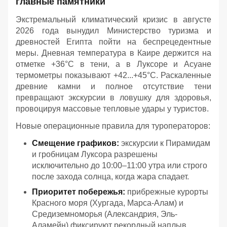
главные памятники
Экстремальный климатический кризис в августе
2026 года вынудил Министерство туризма и
древностей Египта пойти на беспрецедентные
меры. Дневная температура в Каире держится на
отметке +36°C в тени, а в Луксоре и Асуане
термометры показывают +42...+45°C. Раскаленные
древние камни и полное отсутствие тени
превращают экскурсии в ловушку для здоровья,
провоцируя массовые тепловые удары у туристов.
Новые операционные правила для туроператоров:
Смещение графиков:
экскурсии к Пирамидам
и гробницам Луксора разрешены
исключительно до 10:00–11:00 утра или строго
после захода солнца, когда жара спадает.
Приоритет побережья:
прибрежные курорты
Красного моря (Хургада, Марса-Алам) и
Средиземноморья (Александрия, Эль-
Аламейн) фиксируют рекордный наплыв