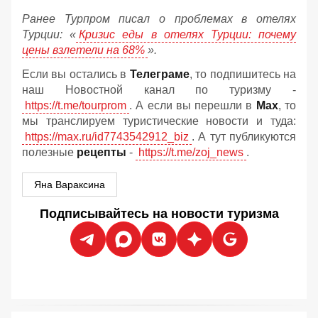
Ранее Турпром писал о проблемах в отелях
Турции: «
Кризис еды в отелях Турции: почему
цены взлетели на 68%
».
Если вы остались в
Телеграме
, то подпишитесь на
наш Новостной канал по туризму -
https://t.me/tourprom
. А если вы перешли в
Мах
, то
мы транслируем туристические новости и туда:
https://max.ru/id7743542912_biz
. А тут публикуются
полезные
рецепты
-
https://t.me/zoj_news
.
Яна Вараксина
Подписывайтесь на новости туризма