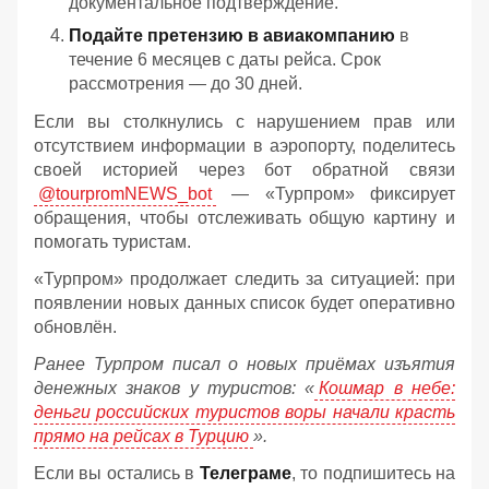
документальное подтверждение.
Подайте претензию в авиакомпанию
в
течение 6 месяцев с даты рейса. Срок
рассмотрения — до 30 дней.
Если вы столкнулись с нарушением прав или
отсутствием информации в аэропорту, поделитесь
своей историей через бот обратной связи
@tourpromNEWS_bot
— «Турпром» фиксирует
обращения, чтобы отслеживать общую картину и
помогать туристам.
«Турпром» продолжает следить за ситуацией: при
появлении новых данных список будет оперативно
обновлён.
Ранее Турпром писал о новых приёмах изъятия
денежных знаков у туристов:
«
Кошмар в небе:
деньги российских туристов воры начали красть
прямо на рейсах в Турцию
».
Если вы остались в
Телеграме
, то подпишитесь на