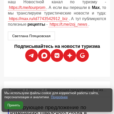
наш Новостной канал по туризму -
https://t.me/tourprom
. А если вы перешли в
Мах
, то
мы транслируем туристические новости и туда:
https://max.ru/id7743542912_biz
. А тут публикуются
полезные
рецепты
-
https://t.me/zoj_news
.
Светлана Пляцковская
Подписывайтесь на новости туризма
Главная
/
Новости
/
Шокирующее предложение по изменению шведского стола в отелях «все включено» в Турции
Мы используем файлы cookie для корректной работы сайта,
персонализации и аналитики.
Подробнее
Принять
Шокирующее предложение по
изменению шведского стола в