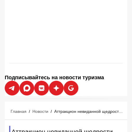
Подписывайтесь на новости туризма
Главная
/
Новости
/
Аттракцион невиданной щедрости Emirates, Qatar Airways и Etihad: авиакомпании режут цены на 40% ради выживания
Аттракцион невиданной щедрости