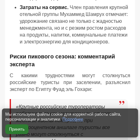
Затраты на сервис.
Член правления крупной
отельной группы Мухаммед Шамрух отмечает:
удорожание связано не только с жадностью
менеджмента, но и с резким ростом расходов
на продукты, напитки, коммунальные платежи
и электроэнергию для кондиционеров.
Риски пикового сезона: комментарий
эксперта
С какими трудностями могут столкнуться
российские туристы при заселении, разъяснил
эксперт по Египту Фуад эль Гохари:
«Крупные российские туроператоры
работают по контрактам и выкупают
Мы используем файлы cookie для корректной работы сайта,
персонализации и аналитики.
Подробнее
жесткие квоты номеров, но при
стопроцентном аншлаге туристы все
Принять
равно могут столкнуться с