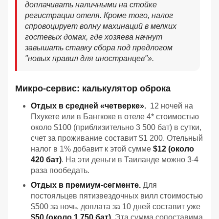
доплачивать наличными на стойке
регистрации отеля. Кроме того, налог
спровоцирует волну махинаций в мелких
гостевых домах, где хозяева начнут
завышать ставку сбора под предлогом
"новых правил для иностранцев"».
Микро-сервис: калькулятор оброка
Отдых в средней «четверке».
12 ночей на
Пхукете или в Бангкоке в отеле 4* стоимостью
около $100 (приблизительно 3 500 бат) в сутки,
счет за проживание составит $1 200. Отельный
налог в 1% добавит к этой сумме
$12 (около
420 бат)
. На эти деньги в Таиланде можно 3-4
раза пообедать.
Отдых в премиум-сегменте.
Для
постояльцев пятизвездочных вилл стоимостью
$500 за ночь, доплата за 10 дней составит уже
$50 (около 1 750 бат).
Эта сумма сопоставима