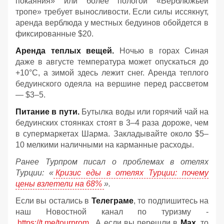
покаяния» или более пологой «Верблюжьей
тропе» требует выносливости. Если силы иссякнут,
аренда верблюда у местных бедуинов обойдется в
фиксированные $20.
Аренда теплых вещей.
Ночью в горах Синая
даже в августе температура может опускаться до
+10°C, а зимой здесь лежит снег. Аренда теплого
бедуинского одеяла на вершине перед рассветом
— $3–5.
Питание в пути.
Бутылка воды или горячий чай на
бедуинских стоянках стоят в 3–4 раза дороже, чем
в супермаркетах Шарма. Закладывайте около $5–
10 мелкими наличными на карманные расходы.
Ранее Турпром писал о проблемах в отелях
Турции: «
Кризис еды в отелях Турции: почему
цены взлетели на 68%
».
Если вы остались в
Телеграме
, то подпишитесь на
наш Новостной канал по туризму -
https://t.me/tourprom
. А если вы перешли в
Мах
, то