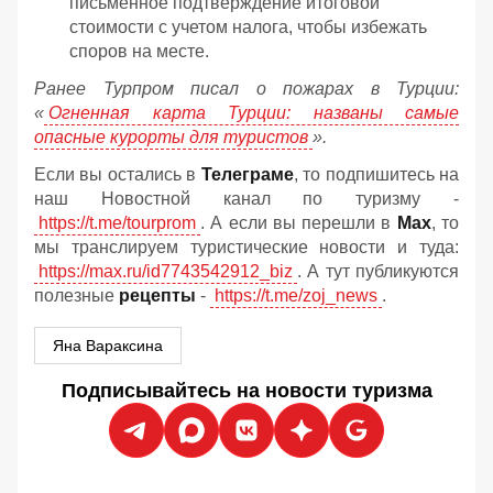
письменное подтверждение итоговой
стоимости с учетом налога, чтобы избежать
споров на месте.
Ранее Турпром писал о пожарах в Турции:
«
Огненная карта Турции: названы самые
опасные курорты для туристов
».
Если вы остались в
Телеграме
, то подпишитесь на
наш Новостной канал по туризму -
https://t.me/tourprom
. А если вы перешли в
Мах
, то
мы транслируем туристические новости и туда:
https://max.ru/id7743542912_biz
. А тут публикуются
полезные
рецепты
-
https://t.me/zoj_news
.
Яна Вараксина
Подписывайтесь на новости туризма