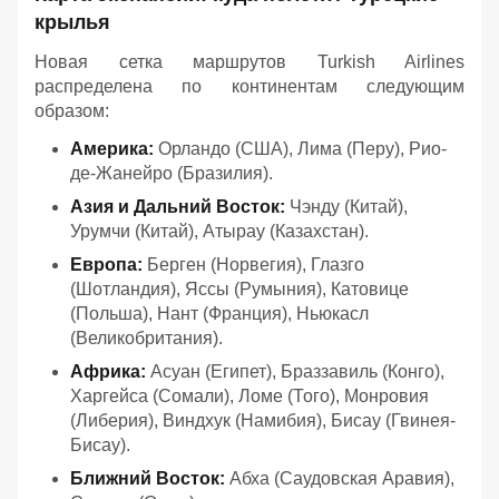
крылья
Новая сетка маршрутов Turkish Airlines
распределена по континентам следующим
образом:
Америка:
Орландо (США), Лима (Перу), Рио-
де-Жанейро (Бразилия).
Азия и Дальний Восток:
Чэнду (Китай),
Урумчи (Китай), Атырау (Казахстан).
Европа:
Берген (Норвегия), Глазго
(Шотландия), Яссы (Румыния), Катовице
(Польша), Нант (Франция), Ньюкасл
(Великобритания).
Африка:
Асуан (Египет), Браззавиль (Конго),
Харгейса (Сомали), Ломе (Того), Монровия
(Либерия), Виндхук (Намибия), Бисау (Гвинея-
Бисау).
Ближний Восток:
Абха (Саудовская Аравия),