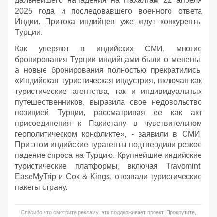
дальнейшего нападения на Пахалгам 22 апреля
2025 года и последовавшего военного ответа
Индии. Притока индийцев уже ждут конкуренты
Турции.
Как уверяют в индийских СМИ, многие
бронирования Турции индийцами были отменены,
а новые бронирования полностью прекратились.
«Индийская туристическая индустрия, включая как
туристические агентства, так и индивидуальных
путешественников, выразила свое недовольство
позицией Турции, рассматривая ее как акт
присоединения к Пакистану в чувствительном
геополитическом конфликте», - заявили в СМИ.
При этом индийские турагенты подтвердили резкое
падение спроса на Турцию. Крупнейшие индийские
туристические платформы, включая Travomint,
EaseMyTrip и Cox & Kings, отозвали туристические
пакеты страну.
Спасибо что смотрите рекламу, это поддерживает проект. Прокрутите,