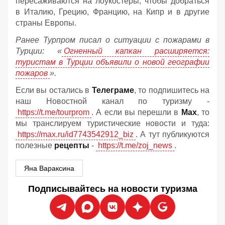
пересаживаются на лоукостеры, чтобы добраться
в Италию, Грецию, Францию, на Кипр и в другие
страны Европы.
Ранее Турпром писал о ситуации с пожарами в
Турции: «
Огненный капкан расширяется:
туристам в Турции объявили о новой географии
пожаров
».
Если вы остались в
Телеграме
, то подпишитесь на
наш Новостной канал по туризму -
https://t.me/tourprom
. А если вы перешли в
Мах
, то
мы транслируем туристические новости и туда:
https://max.ru/id7743542912_biz
. А тут публикуются
полезные
рецепты
-
https://t.me/zoj_news
.
Яна Вараксина
Подписывайтесь на новости туризма