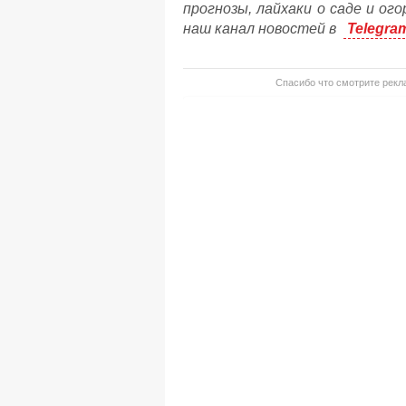
прогнозы, лайхаки о саде и ог
наш канал новостей в
Telegra
Спасибо что смотрите рекла