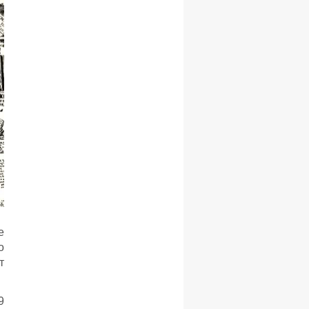
е
о
т
9