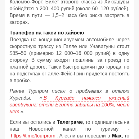
Коломбо-Форт. Билет второго класса из Хиккадувы
обойдётся в 200–400 рупий (около 60–120 рублей).
Время в пути — 1,5–2 часа без риска застрять в
заторах.
Трансфер на такси по хайвею
Поездка на кондиционируемом автомобиле через
скоростную трассу из Галле или Унаватуны стоит
$35–50 (примерно 12 000–16 000 рупий) в одну
сторону. В сумму входят пошлины за проезд по
платной дороге. Такси быстро домчит до города, но
на подступах к Галле-Фейс-Грин придётся постоять
в пробке.
Ранее Турпром писал о проблемах в отелях
Хургады: «
В Хургаде начался ужасный
овербукинг: отели Египта забиты на 100%, мест
нет
».
Если вы остались в
Телеграме
, то подпишитесь на
наш Новостной канал по туризму -
https://t.me/tourprom
. А если вы перешли в
Мах
, то