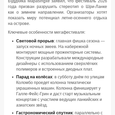
Буддхика Марasingхе заявил, что фестиваль 2026
года призван разрушить стереотип о Шри-Ланке
как о зимнем направлении. Организаторы хотят
показать миру потенциал летне-осеннего отдыха
на острове.
Ключевые особенности мегафестиваля:
Световой прорыв
: главная фишка сезона —
запуск ночных змеев. На набережной
монтируют мощные прожекторные системы.
Конструкции разрабатывали международные
дизайнеры с использованием сверхлёгких
полимеров и встроенных диодных плат.
Парад на колёсах
: в субботу днём по улицам
Коломбо проедет колонна тематически
украшенных машин. Колонна финиширует у
Галле-Фейс-Грин и даст старт музыкальным
концертам с участием ведущих ланкийских и
азиатских звёзд.
Гастрономический спутник
: параллельно с