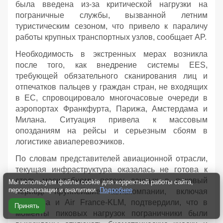
была введена из-за критической нагрузки на
пограничные службы, вызванной летним
туристическим сезоном, что привело к параличу
работы крупных транспортных узлов, сообщает AP.
Необходимость в экстренных мерах возникла
после того, как внедрение системы EES,
требующей обязательного сканирования лиц и
отпечатков пальцев у граждан стран, не входящих
в ЕС, спровоцировало многочасовые очереди в
аэропортах Франкфурта, Парижа, Амстердама и
Милана. Ситуация привела к массовым
опозданиям на рейсы и серьезным сбоям в
логистике авиаперевозчиков.
По словам представителей авиационной отрасли,
текущая инфраструктура оказалась не готова к
столь масштабному потоку данных в пиковый
Мы используем файлы cookie для корректной работы сайта,
персонализации и аналитики.
Подробнее
период. Крупнейшие авиакомпании, включая
Lufthansa и Air France-KLM, подтвердили, что в
Принять
моменты пиковых нагрузок пограничники были