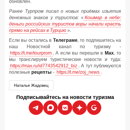
обновлён.
Ранее Турпром писал о новых приёмах изъятия
денежных знаков у туристов:
«
Кошмар в небе:
деньги российских туристов воры начали красть
прямо на рейсах в Турцию
».
Если вы остались в
Телеграме
, то подпишитесь на
наш Новостной канал по туризму -
https://t.me/tourprom
. А если вы перешли в
Мах
, то
мы транслируем туристические новости и туда:
https://max.ru/id7743542912_biz
. А тут публикуются
полезные
рецепты
-
https://t.me/zoj_news
.
Наталья Жадовец
Подписывайтесь на новости туризма