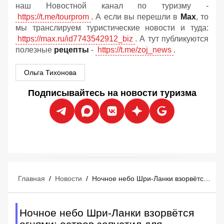
наш Новостной канал по туризму -
https://t.me/tourprom
. А если вы перешли в
Мах
, то
мы транслируем туристические новости и туда:
https://max.ru/id7743542912_biz
. А тут публикуются
полезные
рецепты
-
https://t.me/zoj_news
.
Ольга Тихонова
Подписывайтесь на новости туризма
Главная
/
Новости
/
Ночное небо Шри-Ланки взорвётся огнями: остров запустил для туристов мегафестиваль змеев
Ночное небо Шри-Ланки взорвётся