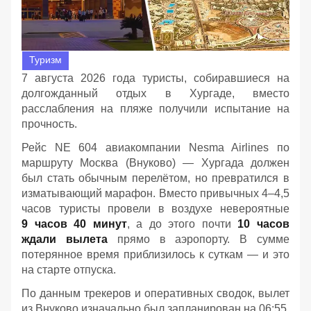
Туризм
7 августа 2026 года туристы, собиравшиеся на
долгожданный отдых в Хургаде, вместо
расслабления на пляже получили испытание на
прочность.
Рейс NE 604 авиакомпании Nesma Airlines по
маршруту Москва (Внуково) — Хургада должен
был стать обычным перелётом, но превратился в
изматывающий марафон. Вместо привычных 4–4,5
часов туристы провели в воздухе невероятные
9 часов 40 минут
, а до этого почти
10 часов
ждали вылета
прямо в аэропорту. В сумме
потерянное время приблизилось к суткам — и это
на старте отпуска.
По данным трекеров и оперативных сводок, вылет
из Внуково изначально был запланирован на 06:55,