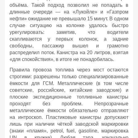
объёма. Такой подход позволил не попадать в
длинные очереди — на «Лукойле» и «Газпром
нефти» ожидание не превышало 15 минут. В одном
случае ситуацию на колонке удалось быстро
урегулировать: заметив, что водители
скапливаются у первых колонок, а задние
свободны, пассажир вышел и грамотно
распределил поток. Канистра на 20 литров, взятая
«для спокойствия», в итоге не понадобилась.
Правила провоза топлива через мост остаются
строгими: разрешены только специализированные
ёмкости для ГСМ. Металлические (в том числе
советские, российские, китайские заводские) и
плоские экспедиционные топливные канистры
проходят без проблем. Непрозрачные
металлические ёмкости обязательно отправляют
на интроскоп. Пластиковые канистры допускают
лишь при наличии чёткой заводской маркировки
(знаки «пламя», petrol, fuel, gasoline, маркировка
UN в кружке). Любая тара, изначально