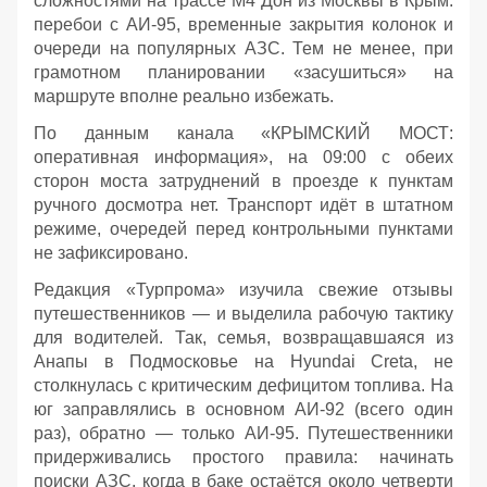
сложностями на трассе М4 Дон из Москвы в Крым:
перебои с АИ‑95, временные закрытия колонок и
очереди на популярных АЗС. Тем не менее, при
грамотном планировании «засушиться» на
маршруте вполне реально избежать.
По данным канала «КРЫМСКИЙ МОСТ:
оперативная информация», на 09:00 с обеих
сторон моста затруднений в проезде к пунктам
ручного досмотра нет. Транспорт идёт в штатном
режиме, очередей перед контрольными пунктами
не зафиксировано.
Редакция «Турпрома» изучила свежие отзывы
путешественников — и выделила рабочую тактику
для водителей. Так, семья, возвращавшаяся из
Анапы в Подмосковье на Hyundai Creta, не
столкнулась с критическим дефицитом топлива. На
юг заправлялись в основном АИ‑92 (всего один
раз), обратно — только АИ‑95. Путешественники
придерживались простого правила: начинать
поиски АЗС, когда в баке остаётся около четверти