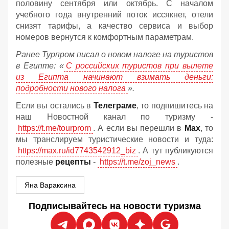
половину сентября или октябрь. С началом
учебного года внутренний поток иссякнет, отели
снизят тарифы, а качество сервиса и выбор
номеров вернутся к комфортным параметрам.
Ранее Турпром писал о новом налоге на туристов
в Египте:
«
С российских туристов при вылете
из Египта начинают взимать деньги:
подробности нового налога
».
Если вы остались в
Телеграме
, то подпишитесь на
наш Новостной канал по туризму -
https://t.me/tourprom
. А если вы перешли в
Мах
, то
мы транслируем туристические новости и туда:
https://max.ru/id7743542912_biz
. А тут публикуются
полезные
рецепты
-
https://t.me/zoj_news
.
Яна Вараксина
Подписывайтесь на новости туризма