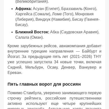
(Великобритания).
Африка:
Асуан (Египет), Браззавиль (Конго),
Харгейса (Сомали), Ломе (Того), Монровия
(Либерия), Виндхук (Намибия), Бисау (Гвинея-
Бисау).
Ближний Восток:
Абха (Саудовская Аравия),
Салала (Оман).
Кроме зарубежных рейсов, авиакомпания добавит
внутренние турецкие направления — Байбурт и
Йозгат. За предыдущие пять лет (2021–2026) THY
уже успешно запустила 34 новые точки, включая
Сидней, Мельбурн, Осаку, Денвер, Ванкувер и
Ереван.
Пять главных ворот для россиян
Помимо Стамбула, уверенно занимающего первую
строчку рейтинга, российские путешественники
активно используют еще четыре крупнейших
мировых авиахаба. Актуальную карту транзита