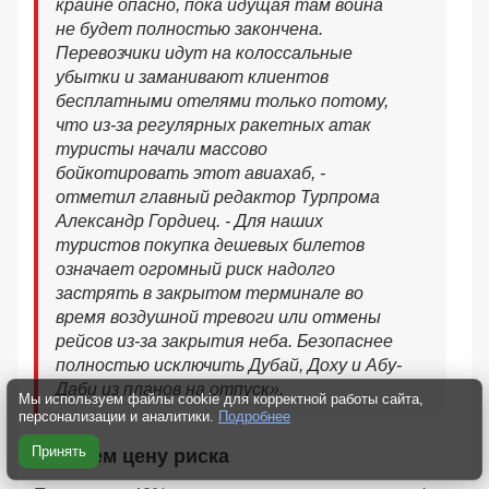
крайне опасно, пока идущая там война
не будет полностью закончена.
Перевозчики идут на колоссальные
убытки и заманивают клиентов
бесплатными отелями только потому,
что из-за регулярных ракетных атак
туристы начали массово
бойкотировать этот авиахаб, -
отметил главный редактор Турпрома
Александр Гордиец. - Для наших
туристов покупка дешевых билетов
означает огромный риск надолго
застрять в закрытом терминале во
время воздушной тревоги или отмены
рейсов из-за закрытия неба. Безопаснее
полностью исключить Дубай, Доху и Абу-
Даби из планов на отпуск».
Мы используем файлы cookie для корректной работы сайта,
персонализации и аналитики.
Подробнее
Принять
Считаем цену риска