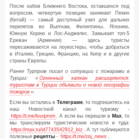
После хабов Ближнего Востока, оставшихся под
вопросом, четвертую позицию занимает Пекин
(Китай) — самый доступный узел для дальних
перелетов во Вьетнам, Филиппины, Японию,
Южную Корею и Лос-Анджелес. Замыкает топ-5
Ереван (Армения) — здесь туристы
пересаживаются на лоукостеры, чтобы добраться
в Италию, Грецию, Францию, на Кипр и в другие
страны Европы.
Ранее Турпром писал о ситуации с пожарами в
Турции: «
Огненный капкан расширяется:
туристам в Турции объявили о новой географии
пожаров
».
Если вы остались в
Телеграме
, то подпишитесь на
наш Новостной канал по туризму -
https://t.me/tourprom
. А если вы перешли в
Мах
, то
мы транслируем туристические новости и туда:
https://max.ru/id7743542912_biz
. А тут публикуются
полезные
рецепты
-
https://t.me/zoj_news
.