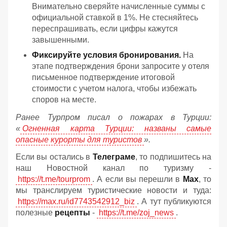
Внимательно сверяйте начисленные суммы с
официальной ставкой в 1%. Не стесняйтесь
переспрашивать, если цифры кажутся
завышенными.
Фиксируйте условия бронирования.
На
этапе подтверждения брони запросите у отеля
письменное подтверждение итоговой
стоимости с учетом налога, чтобы избежать
споров на месте.
Ранее Турпром писал о пожарах в Турции:
«
Огненная карта Турции: названы самые
опасные курорты для туристов
».
Если вы остались в
Телеграме
, то подпишитесь на
наш Новостной канал по туризму -
https://t.me/tourprom
. А если вы перешли в
Мах
, то
мы транслируем туристические новости и туда:
https://max.ru/id7743542912_biz
. А тут публикуются
полезные
рецепты
-
https://t.me/zoj_news
.