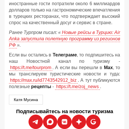
иностранные гости потратили около 6 миллиардов
долларов только на гастрономические впечатления
в турецких ресторанах, что подтверждает высокий
спрос на качественный досуг и сервис в стране.
Ранее Турпром писал: «
Новые рейсы в Турцию: Air
Anka запустила полетную программу из регионов
РФ
».
Если вы остались в
Телеграме
, то подпишитесь на
наш Новостной канал по туризму -
https://t.me/tourprom
. А если вы перешли в
Мах
, то
мы транслируем туристические новости и туда:
https://max.ru/id7743542912_biz
. А тут публикуются
полезные
рецепты
-
https://t.me/zoj_news
.
Катя Мусина
Подписывайтесь на новости туризма