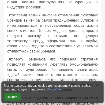
стала новым инструментом конкуренции в
индустрии роскоши.
Этот тренд возник на фоне стремления люксовых
брендов выйти за рамки традиционных бутиков и
интегрироваться в повседневный образ жизни
своих клиентов. Теперь модные дома не просто
продают одежду, а создают полноценную
эстетическую среду, оформляя пляжные клубы,
отели и зоны отдыха в соответствии с узнаваемой
стилистикой своих брендов.
Эксперты отмечают, что подобная стратегия
позволяет компаниям укреплять эмоциональную
связь с аудиторией. По мнению аналитиков,
«дизайнерские пляжи» стали ответом на запрос
состоятельных путешественников, которые ищут
уникальный визуальный опыт и эксклюзивность
Мы используем файлы cookie для корректной работы сайта,
персонализации и аналитики.
Подробнее
даже во время отдыха на побережье.
Принять
Безусловным лидером в этом направлении стал
дом Dolce & Gabbana, запустивший масштабный