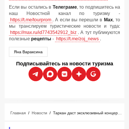
Если вы остались в
Телеграме
, то подпишитесь на
наш Новостной канал по туризму -
https://t.me/tourprom
. А если вы перешли в
Мах
, то
мы транслируем туристические новости и туда:
https://max.ru/id7743542912_biz
. А тут публикуются
полезные
рецепты
-
https://t.me/zoj_news
.
Яна Вараксина
Подписывайтесь на новости туризма
Главная
/
Новости
/
Таркан даст эксклюзивный концерт в Мармарисе 29 августа: российские туристы уже покупают билеты