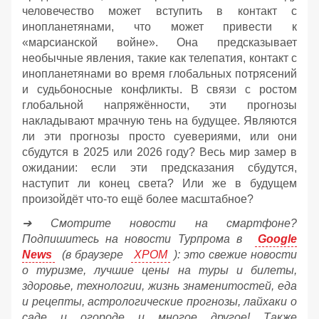
человечество может вступить в контакт с
инопланетянами, что может привести к
«марсианской войне». Она предсказывает
необычные явления, такие как телепатия, контакт с
инопланетянами во время глобальных потрясений
и судьбоносные конфликты. В связи с ростом
глобальной напряжённости, эти прогнозы
накладывают мрачную тень на будущее. Являются
ли эти прогнозы просто суевериями, или они
сбудутся в 2025 или 2026 году? Весь мир замер в
ожидании: если эти предсказания сбудутся,
наступит ли конец света? Или же в будущем
произойдёт что-то ещё более масштабное?
➔ Смотрите новости на смартфоне?
Подпишитесь на новости Турпрома в
Google
News
(в браузере
ХРОМ
): это свежие новости
о туризме, лучшие цены на туры и билеты,
здоровье, технологии, жизнь знаменитостей, еда
и рецепты, астрологические прогнозы, лайхаки о
саде и огороде и многое другое! Также