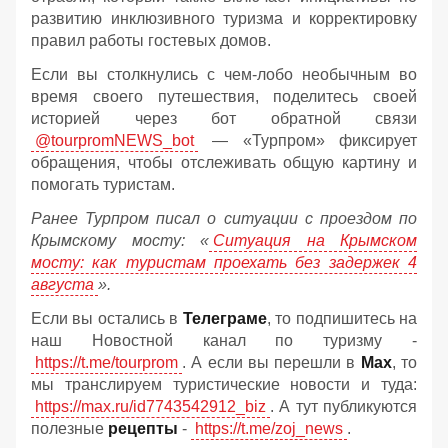
развитию инклюзивного туризма и корректировку
правил работы гостевых домов.
Если вы столкнулись с чем-лобо необычным во
время своего путешествия, поделитесь своей
историей через бот обратной связи
@tourpromNEWS_bot
— «Турпром» фиксирует
обращения, чтобы отслеживать общую картину и
помогать туристам.
Ранее Турпром писал о ситуации с проездом по
Крымскому мосту:
«
Ситуация на Крымском
мосту: как туристам проехать без задержек 4
августа
».
Если вы остались в
Телеграме
, то подпишитесь на
наш Новостной канал по туризму -
https://t.me/tourprom
. А если вы перешли в
Мах
, то
мы транслируем туристические новости и туда:
https://max.ru/id7743542912_biz
. А тут публикуются
полезные
рецепты
-
https://t.me/zoj_news
.