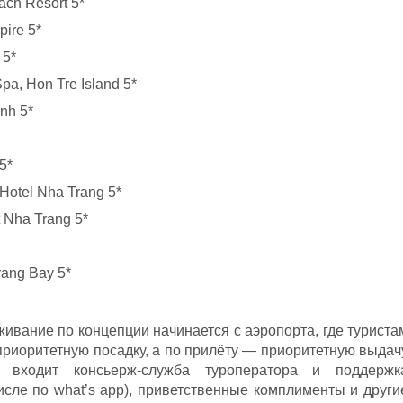
ch Resort 5*
pire 5*
 5*
pa, Hon Tre Island 5*
nh 5*
5*
 Hotel Nha Trang 5*
 Nha Trang 5*
rang Bay 5*
живание по концепции начинается с аэропорта, где туриста
приоритетную посадку, а по прилёту — приоритетную выдач
 входит консьерж-служба туроператора и поддержк
исле по what’s app), приветственные комплименты и други