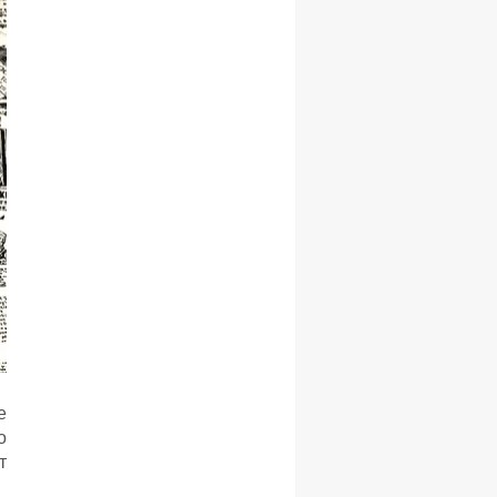
е
о
т