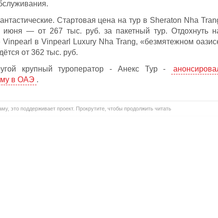
бслуживания.
антастические. Стартовая цена на тур в Sheraton Nha Tran
 июня — от 267 тыс. руб. за пакетный тур. Отдохнуть н
Vinpearl в Vinpearl Luxury Nha Trang, «безмятежном оазис
ётся от 362 тыс. руб.
ругой крупный туроператор - Анекс Тур -
анонсирова
мму в ОАЭ
.
му, это поддерживает проект. Прокрутите, чтобы продолжить читать