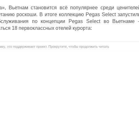
а», Вьетнам становится всё популярнее среди ценителе
етанию роскоши. В итоге коллекцию Pegas Select запустил
бслуживания по концепции Pegas Select во Вьетнаме 
аться 18 первоклассных отелей курорта:
му, это поддерживает проект. Прокрутите, чтобы продолжить читать