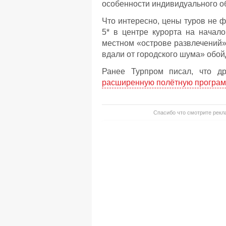
особенности индивидуального о
Что интересно, цены туров не ф
5* в центре курорта на начало
местном «острове развлечений» 
вдали от городского шума» обойд
Ранее Турпром писал, что д
расширенную полётную програ
Спасибо что смотрите рекла