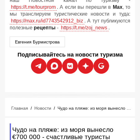
наш Новостной канал по туризму -
https://t.me/tourprom
. А если вы перешли в
Мах
, то
мы транслируем туристические новости и туда:
https://max.ru/id7743542912_biz
. А тут публикуются
полезные
рецепты
-
https://t.me/zoj_news
.
Евгения Бурмистрова
Подписывайтесь на новости туризма
Главная
/
Новости
/
Чудо на пляже: из моря вынесло €700 000 - счастливые туристы сказочно обогатились
Чудо на пляже: из моря вынесло
€700 000 - счастливые туристы