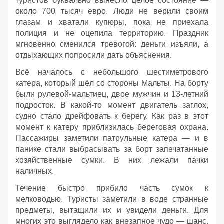
туристов буквально вынесло целое состояние —
около 700 тысяч евро. Люди не верили своим
глазам и хватали купюры, пока не приехала
полиция и не оцепила территорию. Праздник
мгновенно сменился тревогой: деньги изъяли, а
отдыхающих попросили дать объяснения.
Всё началось с небольшого шестиметрового
катера, который шёл со стороны Мальты. На борту
были рулевой‑мальтиец, двое мужчин и 13‑летний
подросток. В какой‑то момент двигатель заглох,
судно стало дрейфовать к берегу. Как раз в этот
момент к катеру приблизилась береговая охрана.
Пассажиры заметили патрульные катера — и в
панике стали выбрасывать за борт запечатанные
хозяйственные сумки. В них лежали пачки
наличных.
Течение быстро прибило часть сумок к
мелководью. Туристы заметили в воде странные
предметы, вытащили их и увидели деньги. Для
многих это выглядело как внезапное чудо — шанс,