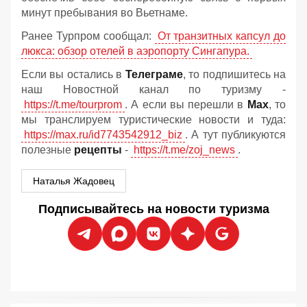
минут пребывания во Вьетнаме.
Ранее Турпром сообщал:
От транзитных капсул до
люкса: обзор отелей в аэропорту Сингапура.
Если вы остались в
Телеграме
, то подпишитесь на
наш Новостной канал по туризму -
https://t.me/tourprom
. А если вы перешли в
Мах
, то
мы транслируем туристические новости и туда:
https://max.ru/id7743542912_biz
. А тут публикуются
полезные
рецепты
-
https://t.me/zoj_news
.
Наталья Жадовец
Подписывайтесь на новости туризма