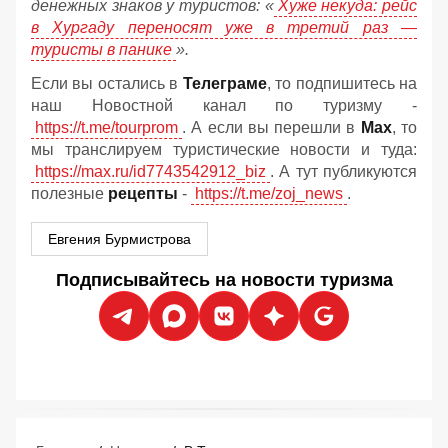
денежных знаков у туристов:
«
Хуже некуда: рейс
в Хургаду переносят уже в третий раз —
туристы в панике
».
Если вы остались в
Телеграме
, то подпишитесь на
наш Новостной канал по туризму -
https://t.me/tourprom
. А если вы перешли в
Мах
, то
мы транслируем туристические новости и туда:
https://max.ru/id7743542912_biz
. А тут публикуются
полезные
рецепты
-
https://t.me/zoj_news
.
Евгения Бурмистрова
Подписывайтесь на новости туризма