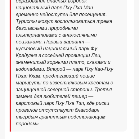
образования опасных воронок
национальный парк Пху Пха Ман
временно недоступен для посещения.
Туристы могут воспользоваться тремя
безопасными природными
альтернативами с аналогичными
пейзажами. Первый вариант —
культовый национальный парк Фу
Крадуэнг в соседней провинции Леи,
знаменитый горными плато, скалами и
водопадами. Второй — парк Пху Као-Пху
Пхан Кхам, предлагающий пешие
маршруты по известняковым хребтам с
защищенной северной стороны. Третья
замена для любителей пещер —
карстовый парк Пху Пха Тэп, где риски
провалов отсутствуют благодаря
твердым гранитным подстилающим
породам».