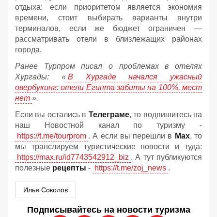
отдыха: если приоритетом является экономия
времени, стоит выбирать варианты внутри
терминалов, если же бюджет ограничен —
рассматривать отели в близлежащих районах
города.
Ранее Турпром писал о проблемах в отелях
Хургады: «
В Хургаде начался ужасный
овербукинг: отели Египта забиты на 100%, мест
нет
».
Если вы остались в
Телеграме
, то подпишитесь на
наш Новостной канал по туризму -
https://t.me/tourprom
. А если вы перешли в
Мах
, то
мы транслируем туристические новости и туда:
https://max.ru/id7743542912_biz
. А тут публикуются
полезные
рецепты
-
https://t.me/zoj_news
.
Илья Соколов
Подписывайтесь на новости туризма