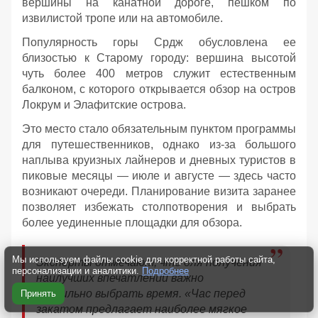
вершины на канатной дороге, пешком по
извилистой тропе или на автомобиле.
Популярность горы Срдж обусловлена ее
близостью к Старому городу: вершина высотой
чуть более 400 метров служит естественным
балконом, с которого открывается обзор на остров
Локрум и Элафитские острова.
Это место стало обязательным пунктом программы
для путешественников, однако из-за большого
наплыва круизных лайнеров и дневных туристов в
пиковые месяцы — июле и августе — здесь часто
возникают очереди. Планирование визита заранее
позволяет избежать столпотворения и выбрать
более уединенные площадки для обзора.
Мы используем файлы cookie для корректной работы сайта,
Эксперты отмечают, что для получения
персонализации и аналитики.
Подробнее
наилучших впечатлений важно
правильно выбрать время. «Час перед
Принять
закатом предлагает наиболее мягкое