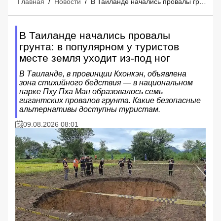
Главная
/
Новости
/
В Таиланде начались провалы грунта: в популярном у туристов месте земля уходит из-под ног
В Таиланде начались провалы
грунта: в популярном у туристов
месте земля уходит из-под ног
В Таиланде, в провинции Кхонкэн, объявлена
зона стихийного бедствия — в национальном
парке Пху Пха Ман образовалось семь
гигантских провалов грунта. Какие безопасные
альтернативы доступны туристам.
09.08.2026 08:01