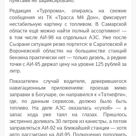
пунктами не зафиксировано.
Редакция «Турпрома», опираясь на свежие
сообщения из ТК «Трасса М4 Дон», фиксирует
нестабильную картину с топливом. В Самарской
области ещё можно найти полный ассортимент —
в том числе АИ‑98 на отдельных АЗС. Уже после
Сызрани ситуация резко портится: в Саратовской и
Воронежской областях на большинстве станций
бензина практически нет — только дизель, а редкие
точки с АИ‑95 держат цену на уровне 125 рублей за
литр.
Показателен случай водителя, доверившегося
навигационным приложениям: проехав мимо
заправки в Богучаре, он направился к «Татнефти»,
где, по данным сервисов, должно было быть
топливо. На деле АЗС оказалась «сухой» — а
запас хода уже таял на глазах. Пришлось
экстренно доливать 30 литров из канистры, а потом
заправляться АИ‑92 на ближайшей станции — хотя
авто рассчитано на АИ‑95. Полноценно пополнить