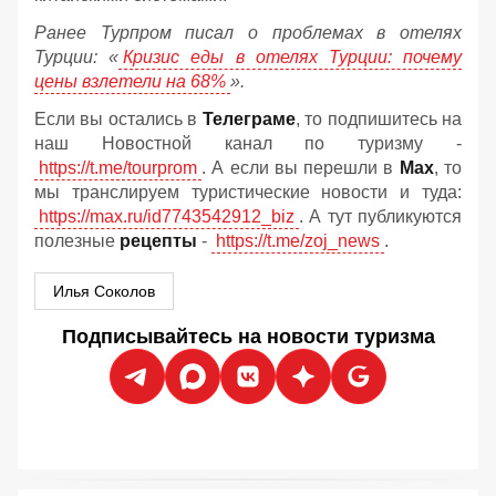
Ранее Турпром писал о проблемах в отелях
Турции: «
Кризис еды в отелях Турции: почему
цены взлетели на 68%
».
Если вы остались в
Телеграме
, то подпишитесь на
наш Новостной канал по туризму -
https://t.me/tourprom
. А если вы перешли в
Мах
, то
мы транслируем туристические новости и туда:
https://max.ru/id7743542912_biz
. А тут публикуются
полезные
рецепты
-
https://t.me/zoj_news
.
Илья Соколов
Подписывайтесь на новости туризма