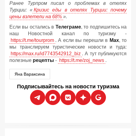
Ранее Турпром писал о проблемах в отелях
Турции: «
Кризис еды в отелях Турции: почему
цены взлетели на 68%
».
Если вы остались в
Телеграме
, то подпишитесь на
наш Новостной канал по туризму -
https://t.me/tourprom
. А если вы перешли в
Мах
, то
мы транслируем туристические новости и туда:
https://max.ru/id7743542912_biz
. А тут публикуются
полезные
рецепты
-
https://t.me/zoj_news
.
Яна Вараксина
Подписывайтесь на новости туризма