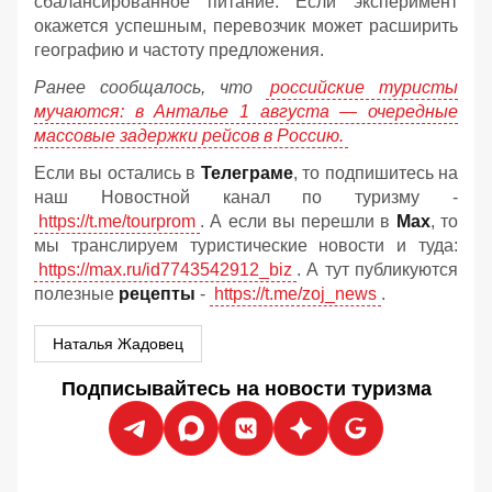
сбалансированное питание. Если эксперимент
окажется успешным, перевозчик может расширить
географию и частоту предложения.
Ранее сообщалось, что
российские туристы
мучаются: в Анталье 1 августа — очередные
массовые задержки рейсов в Россию.
Если вы остались в
Телеграме
, то подпишитесь на
наш Новостной канал по туризму -
https://t.me/tourprom
. А если вы перешли в
Мах
, то
мы транслируем туристические новости и туда:
https://max.ru/id7743542912_biz
. А тут публикуются
полезные
рецепты
-
https://t.me/zoj_news
.
Наталья Жадовец
Подписывайтесь на новости туризма