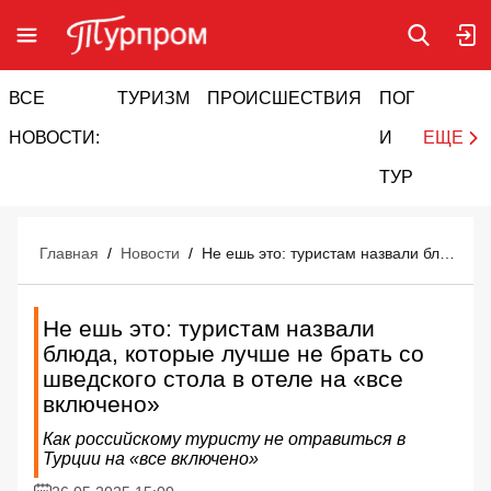
ВСЕ
ТУРИЗМ
ПРОИСШЕСТВИЯ
ПОГОДА
И
НОВОСТИ:
И
ЕЩЕ
ТУРИЗМ
Главная
/
Новости
/
Не ешь это: туристам назвали блюда, которые лучше не брать со шведского стола в отеле на «все включено»
Не ешь это: туристам назвали
блюда, которые лучше не брать со
шведского стола в отеле на «все
включено»
Как российскому туристу не отравиться в
Турции на «все включено»