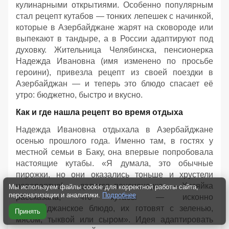
кулинарными открытиями. Особенно популярным
стал рецепт кутабов — тонких лепешек с начинкой,
которые в Азербайджане жарят на сковороде или
выпекают в тандыре, а в России адаптируют под
духовку. Жительница Челябинска, пенсионерка
Надежда Ивановна (имя изменено по просьбе
героини), привезла рецепт из своей поездки в
Азербайджан — и теперь это блюдо спасает её
утро: бюджетно, быстро и вкусно.
Как и где нашла рецепт во время отдыха
Надежда Ивановна отдыхала в Азербайджане
осенью прошлого года. Именно там, в гостях у
местной семьи в Баку, она впервые попробовала
настоящие кутабы. «Я думала, это обычные
пирожки, но они оказались тоньше и хрустели
невероятно! — делится пенсионерка. — Хозяйка
Мы используем файлы cookie для корректной работы сайта,
персонализации и аналитики.
Подробнее
рассказала, что кутабы — исконно
азербайджанское блюдо, их готовят с зеленью,
Принять
мясом, тыквой или сыром». Идея адаптировать