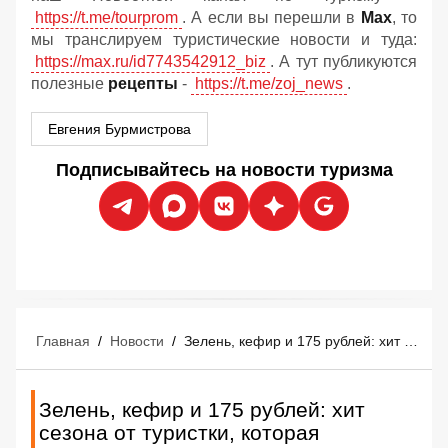
https://t.me/tourprom
. А если вы перешли в
Мах
, то
мы транслируем туристические новости и туда:
https://max.ru/id7743542912_biz
. А тут публикуются
полезные
рецепты
-
https://t.me/zoj_news
.
Евгения Бурмистрова
Подписывайтесь на новости туризма
Главная
/
Новости
/
Зелень, кефир и 175 рублей: хит сезона от туристки, которая замораживает кутабы
Зелень, кефир и 175 рублей: хит
сезона от туристки, которая