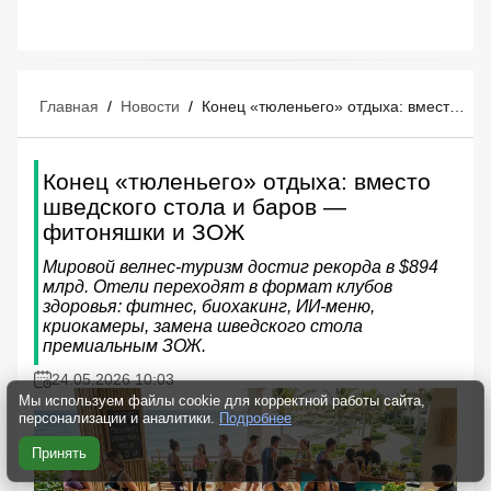
Главная
/
Новости
/
Конец «тюленьего» отдыха: вместо шведского стола и баров — фитоняшки и ЗОЖ
Конец «тюленьего» отдыха: вместо
шведского стола и баров —
фитоняшки и ЗОЖ
Мировой велнес-туризм достиг рекорда в $894
млрд. Отели переходят в формат клубов
здоровья: фитнес, биохакинг, ИИ-меню,
криокамеры, замена шведского стола
премиальным ЗОЖ.
24.05.2026 10:03
Мы используем файлы cookie для корректной работы сайта,
персонализации и аналитики.
Подробнее
Принять