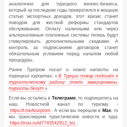
аналогично: для турецкого велнес-бизнеса,
который за последние годы превратился в мощную
статью экспортных доходов, этот кризис станет
поводом для жесткой реформы стандартов
обслуживания. Оплату наличными или через
альтернативные платежные системы теперь будут
стимулировать дополнительными скидками. А
контроль за подписанием договоров станет
обязательным условием перед началом любой
процедуры.
Ранее Турпром писал о новой напасти на
турецких курортах: «
В Турции пожар подошёл к
туристическому району: отели эвакуированы,
туристы бегут
».
Если вы остались в
Телеграме
, то подпишитесь на
наш Новостной канал по туризму -
https://t.me/tourprom
. А если вы перешли в
Мах
, то
мы транслируем туристические новости и туда:
https://max.ru/id7743542912_biz
.