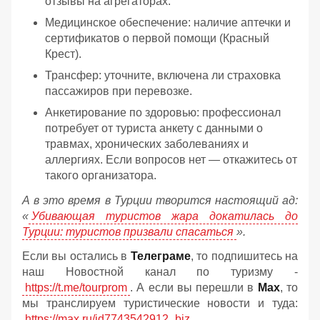
отзывы на агрегаторах.
Медицинское обеспечение: наличие аптечки и
сертификатов о первой помощи (Красный
Крест).
Трансфер: уточните, включена ли страховка
пассажиров при перевозке.
Анкетирование по здоровью: профессионал
потребует от туриста анкету с данными о
травмах, хронических заболеваниях и
аллергиях. Если вопросов нет — откажитесь от
такого организатора.
А в это время в Турции творится настоящий ад:
«
Убивающая туристов жара докатилась до
Турции: туристов призвали спасаться
».
Если вы остались в
Телеграме
, то подпишитесь на
наш Новостной канал по туризму -
https://t.me/tourprom
. А если вы перешли в
Мах
, то
мы транслируем туристические новости и туда:
https://max.ru/id7743542912_biz
.