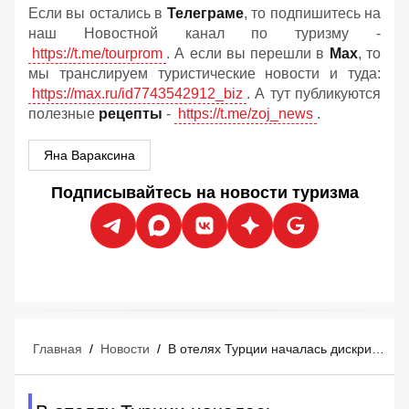
Если вы остались в
Телеграме
, то подпишитесь на
наш Новостной канал по туризму -
https://t.me/tourprom
. А если вы перешли в
Мах
, то
мы транслируем туристические новости и туда:
https://max.ru/id7743542912_biz
. А тут публикуются
полезные
рецепты
-
https://t.me/zoj_news
.
Яна Вараксина
Подписывайтесь на новости туризма
Главная
/
Новости
/
В отелях Турции началась дискриминация туристов по имущественному цензу