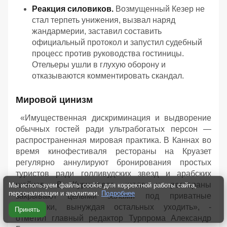
Реакция силовиков.
Возмущенный Кезер не
стал терпеть унижения, вызвал наряд
жандармерии, заставил составить
официальный протокол и запустил судебный
процесс против руководства гостиницы.
Отельеры ушли в глухую оборону и
отказываются комментировать скандал.
Мировой цинизм
«Имущественная дискриминация и выдворение
обычных гостей ради ультрабогатых персон —
распространенная мировая практика. В Каннах во
время кинофестиваля рестораны на Круазет
регулярно аннулируют бронирования простых
туристов ради голливудских звезд и арабских
шейхов. В Куршевеле шале и рестораны
Мы используем файлы cookie для корректной работы сайта,
персонализации и аналитики.
Подробнее
закрывают целыми залами под приватные
вечеринки, вынуждая остальных уходить», -
Принять
отметил главный редактор Турпрома Александр