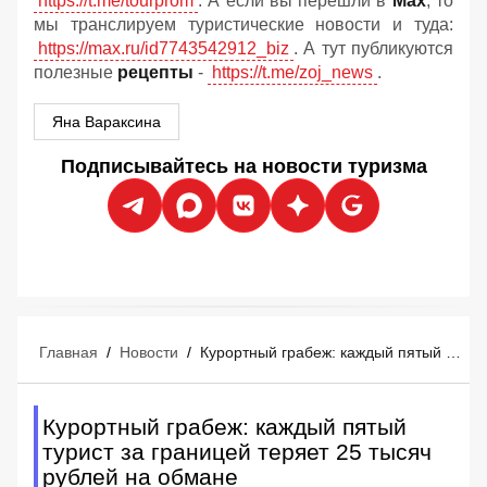
https://t.me/tourprom
. А если вы перешли в
Мах
, то
мы транслируем туристические новости и туда:
https://max.ru/id7743542912_biz
. А тут публикуются
полезные
рецепты
-
https://t.me/zoj_news
.
Яна Вараксина
Подписывайтесь на новости туризма
Главная
/
Новости
/
Курортный грабеж: каждый пятый турист за границей теряет 25 тысяч рублей на обмане
Курортный грабеж: каждый пятый
турист за границей теряет 25 тысяч
рублей на обмане