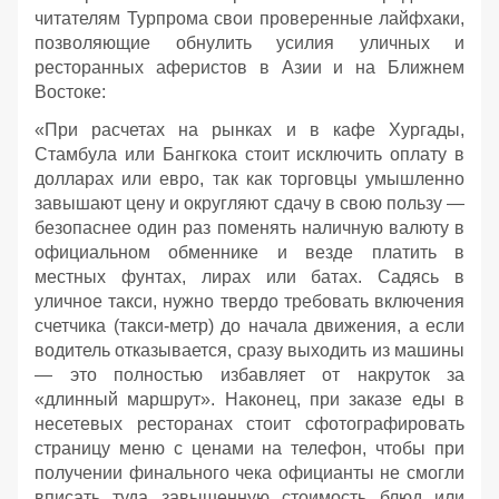
читателям Турпрома свои проверенные лайфхаки,
позволяющие обнулить усилия уличных и
ресторанных аферистов в Азии и на Ближнем
Востоке:
«При расчетах на рынках и в кафе Хургады,
Стамбула или Бангкока стоит исключить оплату в
долларах или евро, так как торговцы умышленно
завышают цену и округляют сдачу в свою пользу —
безопаснее один раз поменять наличную валюту в
официальном обменнике и везде платить в
местных фунтах, лирах или батах. Садясь в
уличное такси, нужно твердо требовать включения
счетчика (такси-метр) до начала движения, а если
водитель отказывается, сразу выходить из машины
— это полностью избавляет от накруток за
«длинный маршрут». Наконец, при заказе еды в
несетевых ресторанах стоит сфотографировать
страницу меню с ценами на телефон, чтобы при
получении финального чека официанты не смогли
вписать туда завышенную стоимость блюд или