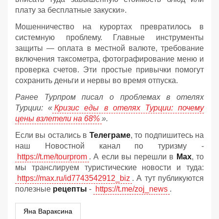
плату за бесплатные закуски».
Мошенничество на курортах превратилось в
системную проблему. Главные инструменты
защиты — оплата в местной валюте, требование
включения таксометра, фотографирование меню и
проверка счетов. Эти простые привычки помогут
сохранить деньги и нервы во время отпуска.
Ранее Турпром писал о проблемах в отелях
Турции: «
Кризис еды в отелях Турции: почему
цены взлетели на 68%
».
Если вы остались в
Телеграме
, то подпишитесь на
наш Новостной канал по туризму -
https://t.me/tourprom
. А если вы перешли в
Мах
, то
мы транслируем туристические новости и туда:
https://max.ru/id7743542912_biz
. А тут публикуются
полезные
рецепты
-
https://t.me/zoj_news
.
Яна Вараксина